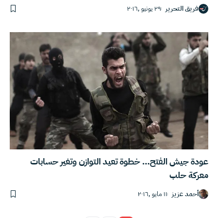
فريق التحرير
٢٩ يونيو ,٢٠١٦
عودة جيش الفتح… خطوة تعيد التوازن وتغير حسابات
معركة حلب
أحمد عزيز
١١ مايو ,٢٠١٦