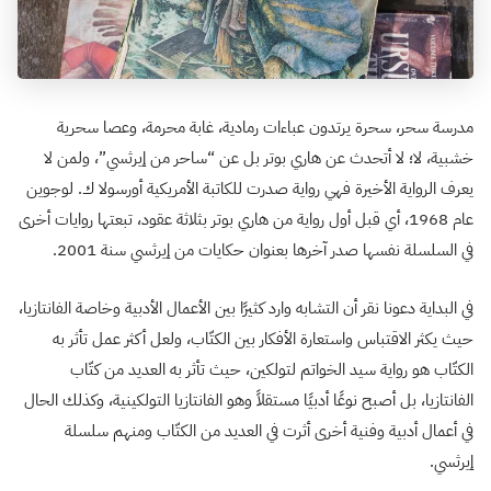
مدرسة سحر، سحرة يرتدون عباءات رمادية، غابة محرمة، وعصا سحرية
خشبية، لا؛ لا أتحدث عن هاري بوتر بل عن “ساحر من إيرثسي”، ولمن لا
يعرف الرواية الأخيرة فهي رواية صدرت للكاتبة الأمريكية أورسولا ك. لوجوين
عام 1968، أي قبل أول رواية من هاري بوتر بثلاثة عقود، تبعتها روايات أخرى
في السلسلة نفسها صدر آخرها بعنوان حكايات من إيرثسي سنة 2001.
في البداية دعونا نقر أن التشابه وارد كثيرًا بين الأعمال الأدبية وخاصة الفانتازيا،
حيث يكثر الاقتباس واستعارة الأفكار بين الكتّاب، ولعل أكثر عمل تأثر به
الكتّاب هو رواية سيد الخواتم لتولكين، حيث تأثر به العديد من كتّاب
الفانتازيا، بل أصبح نوعًا أدبيًا مستقلاً وهو الفانتازيا التولكينية، وكذلك الحال
في أعمال أدبية وفنية أخرى أثرت في العديد من الكتّاب ومنهم سلسلة
إيرثسي.