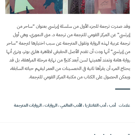
وقد صدرت ترجمة للجزء الأول من سلسلة إيرثسي بعنوان “ساحر من
إيرثسي” عن المركز القومي للترجمة من ترجمة د. منى النموري، وهي أول
ترجمة عربية لهذه الرواية وتقول المترجمة عن سبب اختيارها لترجمة “ساحر
من إيرثسي” أنها ودت أن تقدم الأصل الحقيقي لظاهرة هاري بوتر، وترى أنها
رواية هامة وتمتد أهميتها لسن أبعد كثيرًا من نهاية مرحلة المراهقة، بل قد
يحتاج المرء أن يقرأها ثانية في الخمسينات من العمر ليفهم حياته السابقة،
ويمكن الحصول على الكتاب من مكتبة المركز القومي للترجمة.
علامات
أدب
،
أدب الفانتازيا
،
الأدب العالمي
،
الروايات
،
الروايات المترجمة