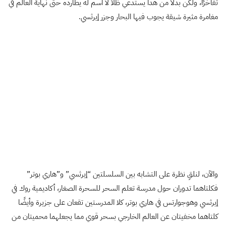
تفاخرًا، ولكن بدلاً من هذا يستدعي ظلاً لا اسم له يطارده حتى نهاية العالم في
مغامرة مثيرة شيقة يجوب فيها البحار وجزر إيرثسي.
والآن، لنلقِ نظرة على التشابه بين السلسلتين “إيرثسي” و”هاري بوتر”
فكلتاهما تدوران حول مدرسة تعلم السحر للسحرة الصغار، أكاديمية روك في
إيرثسي وهوجوارتس في هاري بوتر، كلا المدرستين تقعان على جزيرة وأيضًا
كلتاهما مخفيتان عن العالم الخارجي بسحر قوي مما يجعلهما محميتان من