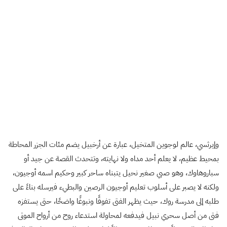
وإيرثسي، عالم لوجوين المتخيل، عبارة عن أرخبيل يضم مئات الجزر المحاطة
بمحيط عظيم، لا يعلم أحد مداه ولا نهايته، وتتحدث القصة عن جيد أو
سباروهاوك، وهو صبي صغير نحيل يتبناه ساحر كبير وحكيم اسمه أوجيون،
ولكنه لا يصبر على أسلوب تعليم أوجيون الرصين والبطيء فيرسله بناءً على
طلبه إلى مدرسة روك، حيث يظهر الفتى تفوقًا ونبوغًا واضحًا، حتى يستفزه
فتى من أصل سحري نبيل فيدفعه لمحاولة استدعاء روح من أرواح الموتى