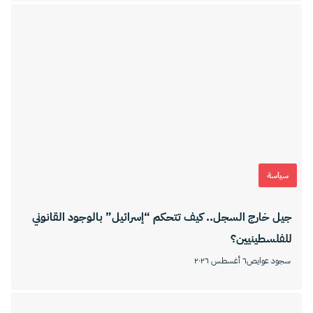
سياسة
جيل خارج السجل.. كيف تتحكم “إسرائيل” بالوجود القانوني
للفلسطينيين؟
سجود عوايص
٦ أغسطس ٢٠٢٦