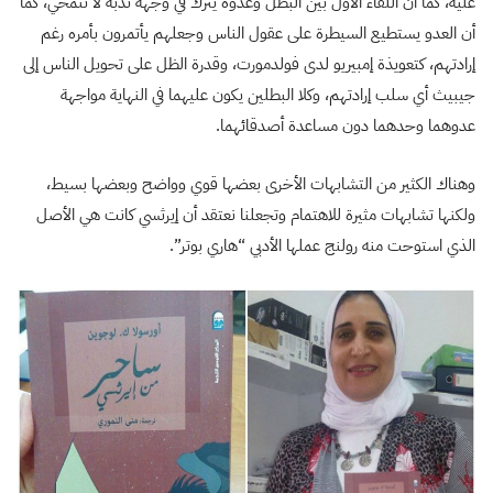
عليه، كما أن اللقاء الأول بين البطل وعدوه يترك في وجهه ندبة لا تنمحي، كما
أن العدو يستطيع السيطرة على عقول الناس وجعلهم يأتمرون بأمره رغم
إرادتهم، كتعويذة إمبيريو لدى فولدمورت، وقدرة الظل على تحويل الناس إلى
جيبيث أي سلب إرادتهم، وكلا البطلين يكون عليهما في النهاية مواجهة
عدوهما وحدهما دون مساعدة أصدقائهما.
وهناك الكثير من التشابهات الأخرى بعضها قوي وواضح وبعضها بسيط،
ولكنها تشابهات مثيرة للاهتمام وتجعلنا نعتقد أن إيرثسي كانت هي الأصل
الذي استوحت منه رولنج عملها الأدبي “هاري بوتر”.