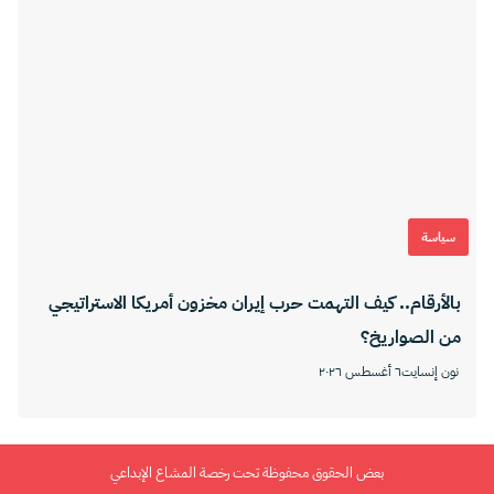
سياسة
بالأرقام.. كيف التهمت حرب إيران مخزون أمريكا الاستراتيجي
من الصواريخ؟
نون إنسايت
٦ أغسطس ٢٠٢٦
بعض الحقوق محفوظة تحت رخصة المشاع الإبداعي