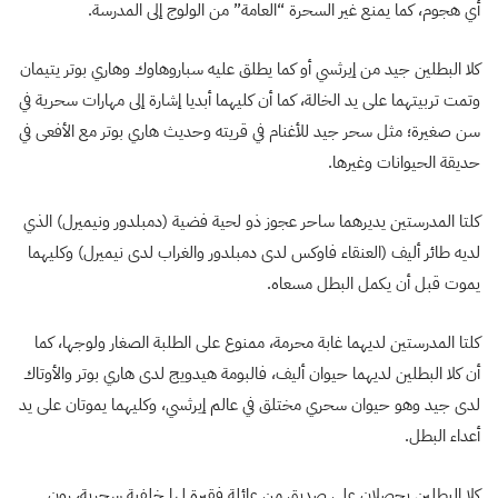
أي هجوم، كما يمنع غير السحرة “العامة” من الولوج إلى المدرسة.
كلا البطلين جيد من إيرثسي أو كما يطلق عليه سباروهاوك وهاري بوتر يتيمان
وتمت تربيتهما على يد الخالة، كما أن كليهما أبديا إشارة إلى مهارات سحرية في
سن صغيرة؛ مثل سحر جيد للأغنام في قريته وحديث هاري بوتر مع الأفعى في
حديقة الحيوانات وغيرها.
كلتا المدرستين يديرهما ساحر عجوز ذو لحية فضية (دمبلدور ونيميرل) الذي
لديه طائر أليف (العنقاء فاوكس لدى دمبلدور والغراب لدى نيميرل) وكليهما
يموت قبل أن يكمل البطل مسعاه.
كلتا المدرستين لديهما غابة محرمة، ممنوع على الطلبة الصغار ولوجها، كما
أن كلا البطلين لديهما حيوان أليف، فالبومة هيدويج لدى هاري بوتر والأوتاك
لدى جيد وهو حيوان سحري مختلق في عالم إيرثسي، وكليهما يموتان على يد
أعداء البطل.
كلا البطلين يحصلان على صديق من عائلة فقيرة لها خلفية سحرية، رون