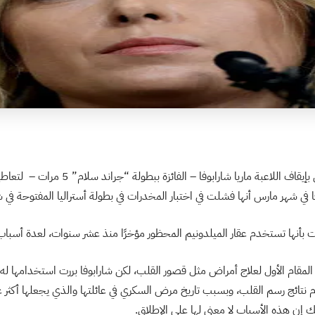
قام الاتحاد الدولي للتنس بإيقاف اللاعبة ماريا ش
فا في شهر مارس أنها فشلت في اختبار المخدرات في بطولة أستراليا المفتوحة في شه
الت بأنها تستخدم عقار الميلدونيم المحظور مؤخرًا منذ عشر سنوات، لعدة أسباب
المقام الأول لعلاج أمراض مثل قصور القلب، لكن شارابوفا بررت استخدامها له 
 نتائج رسم القلب، وبسبب تاريخ مرض السكري في عائلتها والذي يجعلها أكثر ع
 إن هذه الأسباب لا معنى لها على الإطلاق.