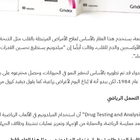
نعة، يستخدم هذا العقار بالأساس لعلاج الأمراض المرتبطة بالقلب مثل الذبح
لأوكسجين والدم للقلب، وقالت أيضًا إن “ميلدونيم يستطيع تحسين القدرات
ء”.
لدواء قد تم تطويره بالأساس لتحفيز النمو في الحيوانات، وحصل مخترعوه على برا
كرول من مجلة فوربس.
قالت دراسة في مجلة “Drug Testing and Analysis” أن استخدام الميلدونيم في الأل
د ممارسة الرياضة، والحماية من الإجهاد وتعزيز عمليات تنشيط وظائف الجهاز