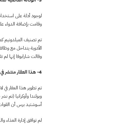
وقامت بإضافة الدواء على ق
الأدوية يتداخل مع وظائ
وقالت شارابوفا إنها لم ت
4- هذا العقار منتشر في دول البلطيق، وقامت القوات الروسية باستخدامه مرة لتحسين القدرة على التحمل
وبولندا وأوكرانيا (تم نشر
أسوشتيد برس أن القوات ا
لم توافق إدارة الغذاء والدواء “FDA” على بيع العقار في الولايات المتحدة، ولا الوكال