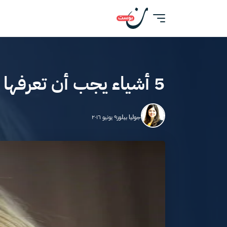
5 أشياء يجب أن تعرفها عن عقار “ميلدونيم” الذي تسبب في سقوط شارابوفا
جوليا بيلوز
٩ يونيو ٢٠١٦