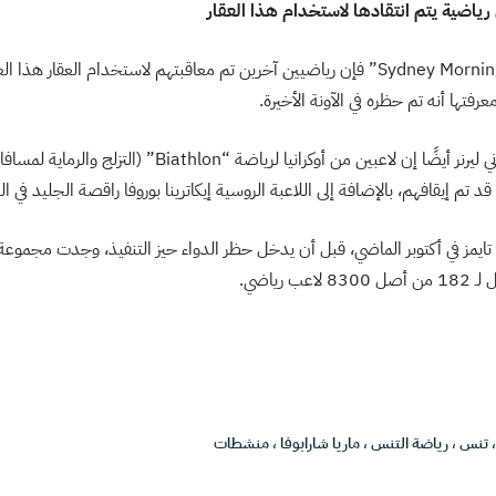
وفقًا لجريدة “Sydney Morning Herald” فإن رياضيين آخرين تم معاقبتهم لاستخدام العقا
رفتها أنه تم حظره في الآونة الأخيرة.
قال الصحفي الرياضي روني ليرنر أيضًا إن لاعبين من أوكرانيا لرياضة “n
د تم إيقافهم، بالإضافة إلى اللاعبة الروسية إيكاترينا بوروفا راقصة الجليد في الب
ك تايمز في أكتوبر الماضي، قبل أن يدخل حظر الدواء حيز التنفيذ، وجدت مجمو
 رياضي.
تنس
،
رياضة التنس
،
ماريا شارابوفا
،
منشطات