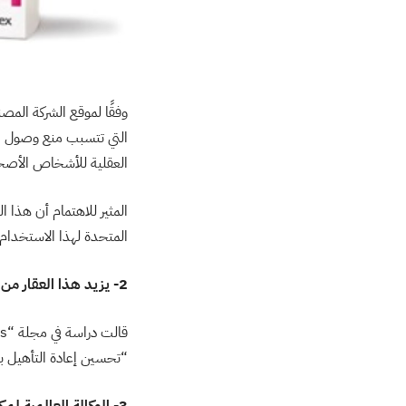
وفقًا لموقع الشركة المص
التي تتسبب منع وصول ا
العقلية للأشخاص الأصحا
المثير للاهتمام أن هذا ا
المتحدة لهذا الاستخدام عام 1984، لكن يبدو أنه لا يُباع اليوم لأغراض زراعية، كما يقول ديفيد 
2- يزيد هذا العقار من التحمل الرياضي
“تحسين إعادة التأهيل بع
3- الوكالة العالمية لمكافحة المنشطات تحظر استخدام الميلدونيم رسميًا هذا العام فقط