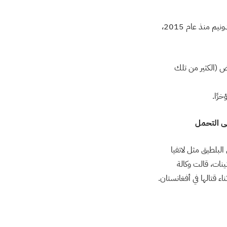
لوجود أدلة على استخدام الرياضيين لهذا العقار قامت الوكالة العالمية لمكافحة المنشطات برصد الميلدونيم منذ عام 2015،
ية الأيض (الكثير من تلك
رًا.
ستخدم أولًا في دول البلطيق مثل لاتفيا
ينات، قالت وكالة
 قتالها في أفغانستان.