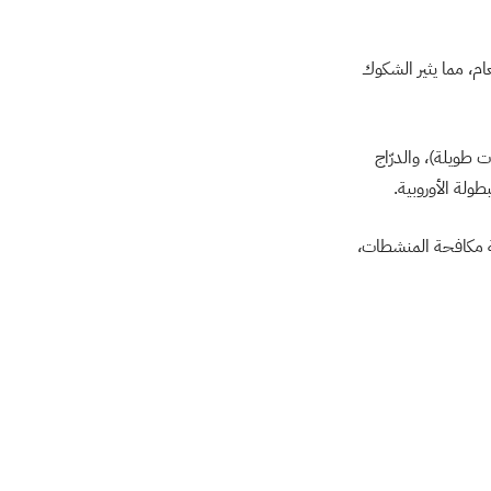
ر هذا العام، مما يثير الشكوك
Biathlo” (التزلج والرماية لمسافات طويلة)، والدرّاج
طولة الأوروبية.
عة مكافحة المنشطات،