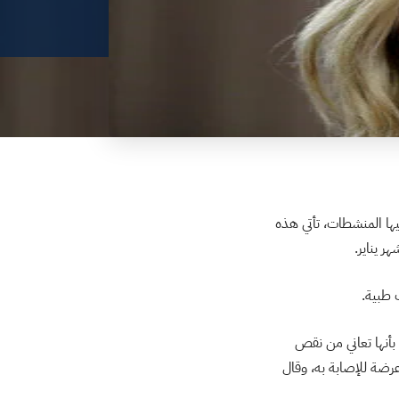
ارابوفا – الفائزة ببطولة “جراند سلام” 5 مرات – لتعاطيها المنشطات، تأتي هذه
ر يناير.
 طبية.
بأنها تعاني من نقص
رضة للإصابة به، وقال