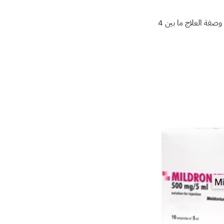
الأكثر من ذلك، ما ذكرته وكالة أسوشتيد برس بأن المسؤولين في شركة “لاتفيان” المنتجة للعقار قالوا بأن وصفة العلاج ما بين 4