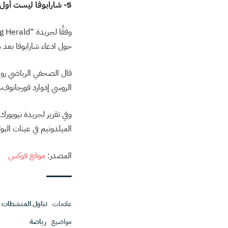
5- شارابوفا ليست أول رياضية يتم انتقادها لاستخدام هذا العقار
حول ادعاء شارابوفا بعد مع
الروسي إدوارد فورجانوف، ق
وفي تقرير لجريدة نيويور
الميلدونيم في عينات البول لـ 182 من أصل 8300 لاعب
المصدر:
موقع فوكس
علامات
تناول المنشطات
،
مواضيع
رياضة