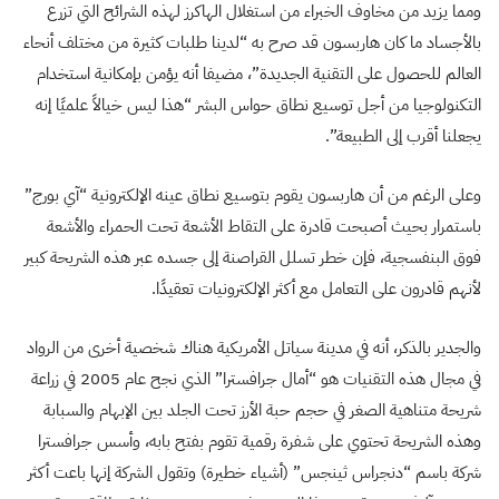
ومما يزيد من مخاوف الخبراء من استغلال الهاكرز لهذه الشرائح التي تزرع
بالأجساد ما كان هاربسون قد صرح به “لدينا طلبات كثيرة من مختلف أنحاء
العالم للحصول على التقنية الجديدة”، مضيفا أنه يؤمن بإمكانية استخدام
التكنولوجيا من أجل توسيع نطاق حواس البشر “هذا ليس خيالاً علميًا إنه
يجعلنا أقرب إلى الطبيعة”.
وعلى الرغم من أن هاربسون يقوم بتوسيع نطاق عينه الإلكترونية “آي بورج”
باستمرار بحيث أصبحت قادرة على التقاط الأشعة تحت الحمراء والأشعة
فوق البنفسجية، فإن خطر تسلل القراصنة إلى جسده عبر هذه الشريحة كبير
لأنهم قادرون على التعامل مع أكثر الإلكترونيات تعقيدًا.
والجدير بالذكر، أنه في مدينة سياتل الأمريكية هناك شخصية أخرى من الرواد
في مجال هذه التقنيات هو “أمال جرافسترا” الذي نجح عام 2005 في زراعة
شريحة متناهية الصغر في حجم حبة الأرز تحت الجلد بين الإبهام والسبابة
وهذه الشريحة تحتوي على شفرة رقمية تقوم بفتح بابه، وأسس جرافسترا
شركة باسم “دنجراس ثينجس” (أشياء خطيرة) وتقول الشركة إنها باعت أكثر