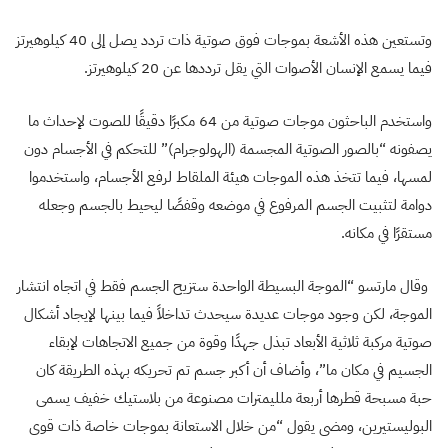
وتستعين هذه الأشعة بموجات فوق صوتية ذات تردد يصل إلى 40 كيلوهيرتز
فيما يسمع الإنسان الأصوات التي يقل ترددها عن 20 كيلوهيرتز.
واستخدم الباحثون موجات صوتية من 64 مكبرًا دقيقًا للصوت لإحداث ما
يصفونه “بالصور الصوتية المجسمة (الهولوجرام)” للتحكم في الأجسام دون
لمسها، فيما تتخذ هذه الموجات هيئة الملقاط لرفع الأجسام، واستخدموا
دوامة لتثبيت الجسم المرفوع في موضعه وقفصًا ليحيط بالجسم وجعله
مستقرًا في مكانه.
وقال مارتسو “الموجة البسيطة الواحدة ستزيح الجسم فقط في اتجاه انتشار
الموجة، لكن وجود موجات عديدة سيحدث تداخلاً فيما بينها لإيجاد أشكال
صوتية مركبة ثلاثية الأبعاد تبذل جهدًا وقوة من جميع الاتجاهات لإبقاء
الجسيم في مكان ما”، وأضاف أن أكبر جسم تم تحريكه بهذه الطريقة كان
حبة مسبحة قطرها أربعة ملليمترات مصنوعة من بلاستيك خفيف يسمى
البوليستيرين، ومضى يقول “من خلال الاستعانة بموجات خاصة ذات قوى