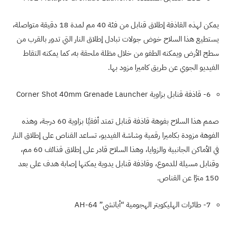
يمكن لهذه القاذفة إطلاق قنابل من فئة 40 مم لمدة 18 دقيقة متواصلة،
يستطيع هذا السلاح خوض جولات تبادل إطلاق النار التي تدور بالقرب من
سطح الأرض ويمكنه الطفو من خلال مظلة ملحقة به، كما يمكنه التقاط
الفيديو الجوي عن طريق كاميرا مزود بها.
6- قاذفة قنابل بزاوية
Corner Shot 40mm Grenade Launcher
صمم هذا السلاح بفوهة قاذفة قنابل تمتد أفقيًا بزاوية 60 درجة، وهذه
الفوهة مزودة بكاميرا رقمية وشاشة الفيديو، تساعد القناص على إطلاق النار
في الأماكن الجانبية والزوايا، وهذا السلاح قادر على إطلاق قذائف 60 مم،
وقنابل مسيلة للدموع، وقاذفة قنابل يدوية يمكنها إصابة هدف على بعد
150 مترًا عن القناص.
7- طائرات الهليكوبتر الهجومية “أباتشي”
AH-64