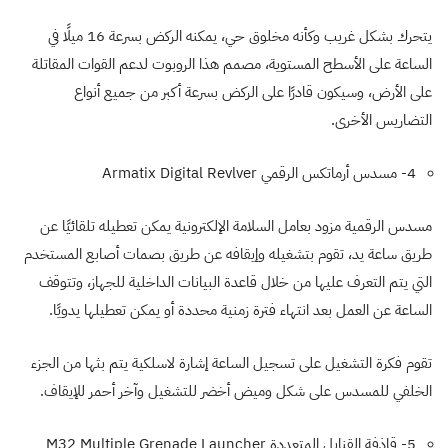
يتحرك بشكل غريب وكأنه مخلوق حي، يمكنه الركض بسرعة 16 ميلًا في
الساعة على الأسطح المستوية، مصمم هذا الروبوت لدعم القوات المقاتلة
على الأرض، وسيكون قادرًا على الركض بسرعة أكبر من جميع أنواع
التضاريس الأخرى.
4- مسدس أرماتكس الرقمي
Armatix Digital Revlver
مسدس الرقمية مزود بعامل السلامة الإلكترونية يمكن تعطيله تلقائيًا عن
طريق ساعة يد، تقوم بتشغيله وإيقافه عن طريق بصمات أصابع المستخدم
التي يتم التعرف عليها من خلال قاعدة البيانات الداخلية للجهاز، وتتوقف
الساعة عن العمل بعد انتهاء فترة زمنية محددة أو يمكن تعطيلها يدويًا.
تقوم فكرة التشغيل على تسجيل الساعة إشارة لاسلكية يتم بثها من الجزء
الخلفي للمسدس على شكل وميض أخضر للتشغيل وآخر أحمر للإيقاف.
5- قاذفة القنابل المتعددة
M32 Multiple Grenade Launcher