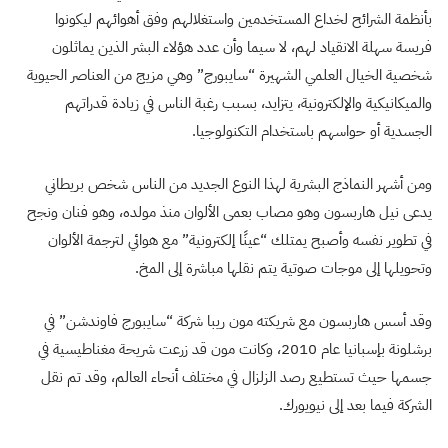
بأنظمة الشرائح لخداع المستخدمين واستغلالهم وفق أهوائهم ليكونوا
فريسة سهلة الانقياد لهم، لا سيما وأن عدد هؤلاء البشر الذين يماثلون
شخصية الخيال العلمي الشهيرة “سايبورج” وهي مزيج من العناصر الحيوية
والميكانيكية والإلكترونية، يتزايد، بسبب رغبة الناس في زيادة قدراتهم
الجسدية أو حواسهم باستخدام التكنولوجيا.
ومن أشهر النماذج البشرية لهذا النوع الجديد من الناس شخص بريطاني
يدعى نيل هاربسون وهو مصاب بعمى الألوان منذ مولده، وهو فنان ونجح
في تطوير نفسه وأصبح يمتلك “عينًا إلكترونية” مع هوائي لترجمة الألوان
وتحويلها إلى موجات صوتية يتم نقلها مباشرة إلى المخ.
وقد أسس هاربسون مع شريكته مون ريبا شركة “سايبورج فاوندشن” في
برشلونة بإسبانيا عام 2010، وكانت مون قد زرعت شريحة مغناطيسية في
جسمها حيث تستطيع رصد الزلزال في مختلف أنحاء العالم، وقد تم نقل
الشركة فيما بعد إلى نيويورك.