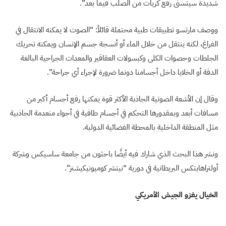
شديدة سيتسنى رفع كريات من الصلب فيما بعد”.
ووصف مارتسو تطبيقات طبية محتملة قائلاً: “الصوت لا يمكنه الانتقال في
الفراغ، لكنه ينتقل من خلال الماء أو أنسجة جسم الإنسان ويمكنه تحريك
الجلطات وحصوات الكلى وكبسولات العقاقير والمعدات الجراحية البالغة
الدقة أو الخلايا داخل أجسامنا دونما ضرورة لإجراء أي جراحة”.
وقال إن الأشعة الصوتية الجاذبة الأكثر قوة يمكنها رفع أجسام أكبر من
مسافات أبعد وبمقدورها التحكم في أجسام طافية في أجواء منعدمة الجاذبية
مثل المنطقة الداخلية بالمحطة الفضائية الدولية.
ونشر هذا البحث الذي شارك فيه أيضًا باحثون من جامعة ساسيكس وشركة
أولتراهابتكس البريطانية في دورية “نيتشر كوميونيكيشنز”.
الخيال يغزو الجيش الأمريكي