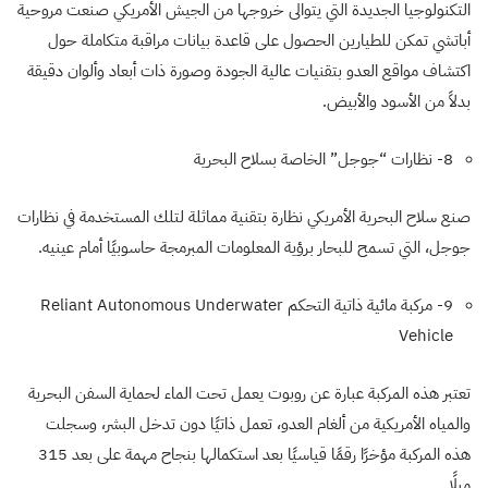
التكنولوجيا الجديدة التي يتوالى خروجها من الجيش الأمريكي صنعت مروحية
أباتشي تمكن للطيارين الحصول على قاعدة بيانات مراقبة متكاملة حول
اكتشاف مواقع العدو بتقنيات عالية الجودة وصورة ذات أبعاد وألوان دقيقة
بدلاً من الأسود والأبيض.
8- نظارات “جوجل” الخاصة بسلاح البحرية
صنع سلاح البحرية الأمريكي نظارة بتقنية مماثلة لتلك المستخدمة في نظارات
جوجل، التي تسمح للبحار برؤية المعلومات المبرمجة حاسوبيًا أمام عينيه.
9- مركبة مائية ذاتية التحكم
Reliant Autonomous Underwater
Vehicle
تعتبر هذه المركبة عبارة عن روبوت يعمل تحت الماء لحماية السفن البحرية
والمياه الأمريكية من ألغام العدو، تعمل ذاتيًا دون تدخل البشر، وسجلت
هذه المركبة مؤخرًا رقمًا قياسيًا بعد استكمالها بنجاح مهمة على بعد 315
ميلًا.