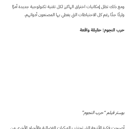
ومع ذلك تظل إمكانيات اختراق الهاكرز لكل تقنية تكنولوجية جديدة أمرًا
واردًا جدًا رغم كل الاحتياطات التي يغطي بها المصنعون أدواتهم.
حرب النجوم: حقيقة واقعة
بوستر فيلم “حرب النجوم”
أصبحت فكرة الأشعة التي تجتذب المركبات الفضائية والأجرام الأخرى من