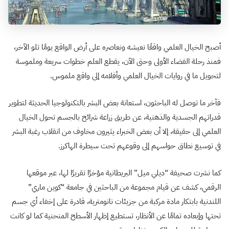
أصبح الخيال العلمي واقعًا نعيشه ونعاصره على أرض الواقع يومًا تلو الآخر،
فمنذ رحلة الفضاء الأولى وحتى الآن، يقطع العلم خطوات سريعة وملموسة
لتحويل ما في روايات الخيال العلمي وأفلامه إلى واقع ملموس.
فآخر ما توصل له الباحثون، استعانة بعض البشر بالتكنولوجيا الحديثة لتطوير
قدراتهم الجسدية والذهنية، عن طريق زراعة شرائح بالجسم تحول الخيال
العلمي إلى حقيقة، إلا أن بعض الخبراء يثيرون مخاوف من انقلاب رغبة البشر
في توسيع نطاق حواسهم إلى وقوعهم تحت سيطرة الهاكرز.
كما نشرت صحيفة “ديلي ميل” البريطانية مؤخرًا تقريرًا لها، عبر موقعها
الرقمي، كشف عن قيام مجموعة من الباحثين في جامعة “كوين ماري”
اللندنية بابتكار مادة مركبة من جزيئات نانومترية، قادرة على إخفاء أي جسم
تحتها وإبعاده تمامًا عن الأنظار، تستطيع إظهار الأسطح المنحنية كما لو كانت