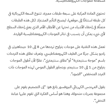
مسطحة للموجات الكهرومغناطيسية.
تحتوي المادة المركبة على سبعة طبقات مميزة، تتنوع السعة الكهربائية في
كل طبقة استنادًا إلى موقعها، ليصبح التأثير المشترك لكل هذه الطبقات
متمثًلا في إخفاء الأشياء من تحتها عن الأنظار، الأمر الذي يعني إخفاء السطح
لأي شيء يمكن أن يتسبب في تناثر الموجات الكهرومغناطيسية الواردة.
تعمل هذه التقنية على موجات يتراوح ترددها من 8 إلى 10 جيجاهيرتز، في
راديو يشكل جزءًا من الطيف الكهرومغناطيسي، وتعرف نطاق هذه الترددات
باسم “موجة سنتيمترية” أو”نطاق سنتيمتري”، نظرًا لأن أطول الموجات
يتراوح من 1 إلى 10 سنتيمتر، ويتجاوز الطول الموجي لهذه الموجات ذات
التردد المنخفض “الضوء”.
يقول المهندس الكهربائي البروفسور يانغ هو: “إن التصميم يقوم على
مجموعة بصريات متحولة، وهذا هو أساس الفكرة التي تقوم عليها عباءة
التخفي”.