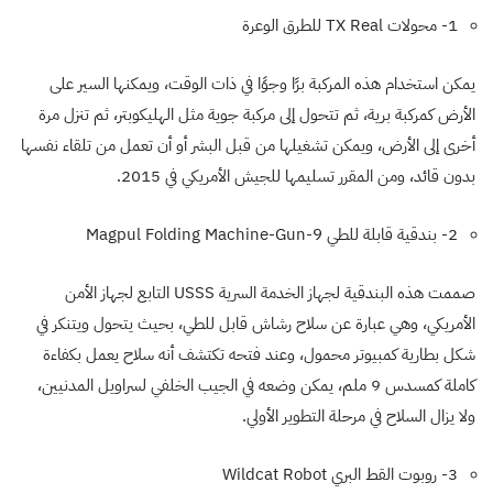
1- محولات
TX Real
للطرق الوعرة
يمكن استخدام هذه المركبة برًا وجوًا في ذات الوقت، ويمكنها السير على
الأرض كمركبة برية، ثم تتحول إلى مركبة جوية مثل الهليكوبتر، ثم تنزل مرة
أخرى إلى الأرض، ويمكن تشغيلها من قبل البشر أو أن تعمل من تلقاء نفسها
بدون قائد، ومن المقرر تسليمها للجيش الأمريكي في 2015.
2- بندقية قابلة للطي
Magpul Folding Machine-Gun-9
صممت هذه البندقية لجهاز الخدمة السرية
USSS
التابع لجهاز الأمن
الأمريكي، وهي عبارة عن سلاح رشاش قابل للطي، بحيث يتحول ويتنكر في
شكل بطارية كمبيوتر محمول، وعند فتحه تكتشف أنه سلاح يعمل بكفاءة
كاملة كمسدس 9 ملم، يمكن وضعه في الجيب الخلفي لسراويل المدنيين،
ولا يزال السلاح في مرحلة التطوير الأولي.
3- روبوت القط البري
Wildcat Robot