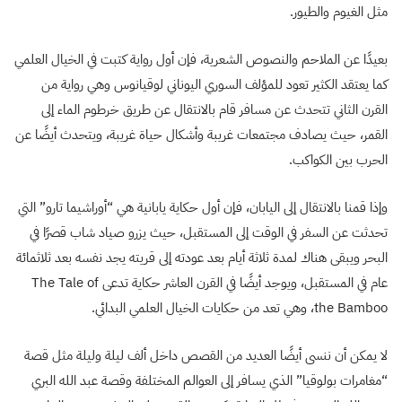
مثل الغيوم والطيور.
بعيدًا عن الملاحم والنصوص الشعرية، فإن أول رواية كتبت في الخيال العلمي
كما يعتقد الكثير تعود للمؤلف السوري اليوناني لوقيانوس وهي رواية من
القرن الثاني تتحدث عن مسافر قام بالانتقال عن طريق خرطوم الماء إلى
القمر، حيث يصادف مجتمعات غريبة وأشكال حياة غريبة، ويتحدث أيضًا عن
الحرب بين الكواكب.
وإذا قمنا بالانتقال إلى اليابان، فإن أول حكاية يابانية هي “أوراشيما تارو” التي
تحدثت عن السفر في الوقت إلى المستقبل، حيث يزرو صياد شاب قصرًا في
البحر ويبقى هناك لمدة ثلاثة أيام بعد عودته إلى قريته يجد نفسه بعد ثلاثمائة
عام في المستقبل، ويوجد أيضًا في القرن العاشر حكاية تدعى
The Tale of
the Bamboo
، وهي تعد من حكايات الخيال العلمي البدائي.
لا يمكن أن ننسى أيضًا العديد من القصص داخل ألف ليلة وليلة مثل قصة
“مغامرات بولوقيا” الذي يسافر إلى العوالم المختلفة وقصة عبد الله البري