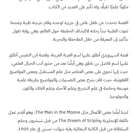
مكونًا علميًا ثقيلًا، وله تأثير على العديد من الكتاب.
القصة تتحدث عن طفل عاش في جزيرة لوحده وقام بتربيته ظبية وعندما
تموت الظبية تبدأ رحلته لاكتشاف الحقيقة حول العالم، وهي رواية تقول
بتأكيد إن المعرفة من خلال الملاحظة والتجربة.
قصة السهروردي أطلق عليها اسم الغربة الغريبة، وقصة ابن النفيس أطلق
عليها اسم فاضل بن ناطق وهي أيضًا تعد من جذور أدب الخيال العلمي،
حيث إنها تحوي على بعض العناصر مثل علم المستقبل وبعض المواضيع
اللاهوتية، حيث قام بشرح بعض التفسيرات والمواضيع بطريقة علمية
موسعة وخاصة في علم التشريح وعلم الأحياء وعلم الفلك والكون
والجولوجيا.
لدينا أيضًا بعض الأعمال مثل
The Man in the Moone
، وهو أقدم عمل
باللغة الإنجليزية و
The Dream of Scipio
من قبل شيشرون وحلم
السلطانة من قبل الكاتبة البنغالية رقية شوكت حسين في عام 1905.