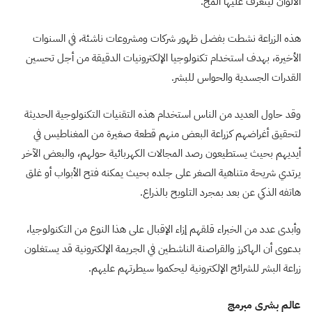
الألوان ليتعرف عليها المخ.
هذه الزراعة نشطت بفضل ظهور شركات ومشروعات ناشئة، في السنوات
الأخيرة، بهدف استخدام تكنولوجيا الإلكترونيات الدقيقة من أجل تحسين
القدرات الجسدية والحواس للبشر.
وقد حاول العديد من الناس استخدام هذه التقنيات التكنولوجية الحديثة
لتحقيق أغراضهم كزراعة البعض منهم قطعة صغيرة من المغناطيس في
أيديهم بحيث يستطيعون رصد المجالات الكهربائية حولهم، والبعض الآخر
يرتدي شريحة متناهية الصغر على جلده بحيث يمكنه فتح الأبواب أو غلق
هاتفه الذكي عن بعد بمجرد التلويح بالذراع.
وأبدى عدد من الخبراء قلقهم إزاء الإقبال على هذا النوع من التكنولوجيا،
بدعوى أن الهاكرز والقراصنة الناشطين في الجريمة الإلكترونية قد يستغلون
زراعة البشر للشرائح الإلكترونية ليحكموا سيطرتهم عليهم.
عالم بشري مبرمج