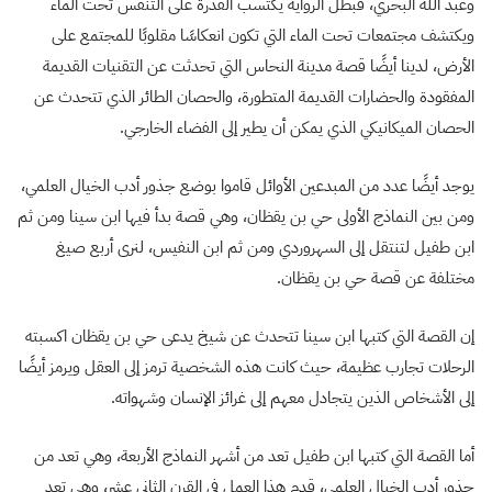
وعبد الله البحري، فبطل الرواية يكتسب القدرة على التنفس تحت الماء
ويكتشف مجتمعات تحت الماء التي تكون انعكاسًا مقلوبًا للمجتمع على
الأرض، لدينا أيضًا قصة مدينة النحاس التي تحدثت عن التقنيات القديمة
المفقودة والحضارات القديمة المتطورة، والحصان الطائر الذي تتحدث عن
الحصان الميكانيكي الذي يمكن أن يطير إلى الفضاء الخارجي.
يوجد أيضًا عدد من المبدعين الأوائل قاموا بوضع جذور أدب الخيال العلمي،
ومن بين النماذج الأولى حي بن يقظان، وهي قصة بدأ فيها ابن سينا ومن ثم
ابن طفيل لتنتقل إلى السهروردي ومن ثم ابن النفيس، لنرى أربع صيغ
مختلفة عن قصة حي بن يقظان.
إن القصة التي كتبها ابن سينا تتحدث عن شيخ يدعى حي بن يقظان اكسبته
الرحلات تجارب عظيمة، حيث كانت هذه الشخصية ترمز إلى العقل ويرمز أيضًا
إلى الأشخاص الذين يتجادل معهم إلى غرائز الإنسان وشهواته.
أما القصة التي كتبها ابن طفيل تعد من أشهر النماذج الأربعة، وهي تعد من
جذور أدب الخيال العلمي، قدم هذا العمل في القرن الثاني عشر، وهي تعد