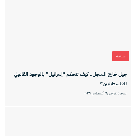
سياسة
جيل خارج السجل.. كيف تتحكم “إسرائيل” بالوجود القانوني
للفلسطينيين؟
سجود عوايص
٦ أغسطس ٢٠٢٦