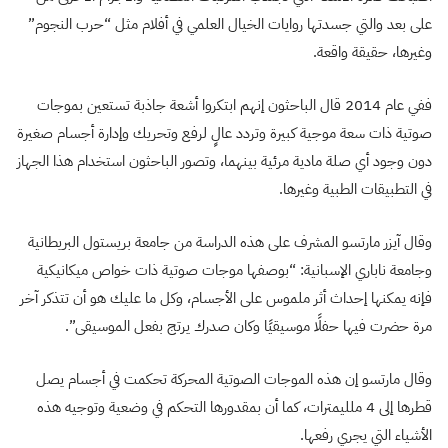
على بعد والتي جسدتها روايات الخيال العلمي في أفلام مثل “حرب النجوم”
وغيرها، حقيقة واقعة.
ففي عام 2014 قال الباحثون إنهم ابتكروا أشعة جاذبة تستعين بموجات
صوتية ذات سعة موجية كبيرة وتردد عالٍ لرفع وتحريك وإدارة أجسام صغيرة
دون وجود أي صلة مادية مرئية بينهما، وتصور الباحثون استخدام هذا الجهاز
في التطبيقات الطبية وغيرها.
وقال آيزر مارتسو المشرف على هذه الدراسة من جامعة بريستول البريطانية
وجامعة ناباري الإسبانية: “بوصفها موجات صوتية ذات خواص ميكانيكية
فإنه يمكنها إحداث أثر ملموس على الأجسام، وكل ما عليك هو أن تتذكر آخر
مرة حضرت فيها حفلًا موسيقيًا وكان صدرك يرتج بفعل الموسيقى”.
وقال مارتسو إن هذه الموجات الصوتية المحركة تحكمت في أجسام يصل
قطرها إلى 4 ملليمترات، كما أن بمقدورها التحكم في وضعية وتوجيه هذه
الأشياء التي يجري رفعها.