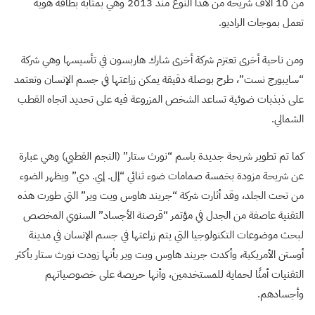
من 10 آلاف شريحة من هذا النوع منذ 2013 وهي بمثابة بطاقة هوية
تعمل بموجات الراديو.
ومن ناحية أخرى تعتزم شركة أخرى شارك هاربسون في تأسيسها وهي شركة
“سايبورج نست”، طرح بوصلة دقيقة يمكن زراعتها في جسم الإنسان وتعتمد
على ذبذبات ضوئية تساعد الشخص المزروعة فيه على تحديد اتجاه القطب
الشمالي.
كما تم تطوير شريحة جديدة باسم “نورث ستار” (النجم القطبي) وهي عبارة
عن شريحة مزودة بخمسة صمامات ضوء ثنائي “إل. إي. دي” ويظهر الضوء
من تحت الجلد، وقد أثارت شركة “جريند هاوس ويت وير” التي طورت هذه
التقنية عاصفة من الجدل في مؤتمر “قرصنة الأجساد” السنوي المخصص
لبحث موضوعات التكنولوجيا التي يتم زراعتها في جسم الإنسان في مدينة
أوستن الأمريكية، وأكدت جريند هاوس ويت وير بأنها زودت نورث ستار بأكثر
التقنيات أمنًا لحماية للمستخدمين، وأنها حريصة على خصوصياتهم
وأجسادهم.