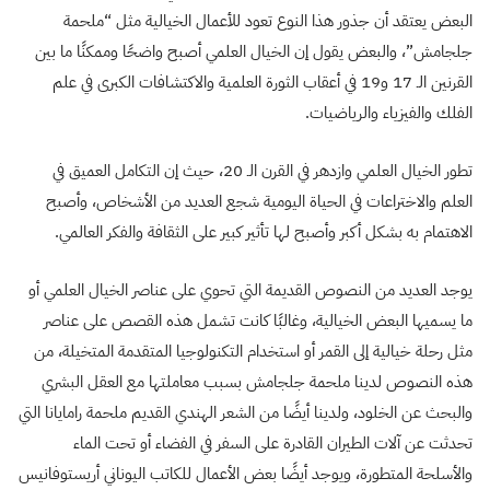
البعض يعتقد أن جذور هذا النوع تعود للأعمال الخيالية مثل “ملحمة
جلجامش”، والبعض يقول إن الخيال العلمي أصبح واضحًا وممكنًا ما بين
القرنين الـ 17 و19 في أعقاب الثورة العلمية والاكتشافات الكبرى في علم
الفلك والفيزياء والرياضيات.
تطور الخيال العلمي وازدهر في القرن الـ 20، حيث إن التكامل العميق في
العلم والاختراعات في الحياة اليومية شجع العديد من الأشخاص، وأصبح
الاهتمام به بشكل أكبر وأصبح لها تأثير كبير على الثقافة والفكر العالمي.
يوجد العديد من النصوص القديمة التي تحوي على عناصر الخيال العلمي أو
ما يسميها البعض الخيالية، وغالبًا كانت تشمل هذه القصص على عناصر
مثل رحلة خيالية إلى القمر أو استخدام التكنولوجيا المتقدمة المتخيلة، من
هذه النصوص لدينا ملحمة جلجامش بسبب معاملتها مع العقل البشري
والبحث عن الخلود، ولدينا أيضًا من الشعر الهندي القديم ملحمة رامايانا التي
تحدثت عن آلات الطيران القادرة على السفر في الفضاء أو تحت الماء
والأسلحة المتطورة، ويوجد أيضًا بعض الأعمال للكاتب اليوناني أريستوفانيس