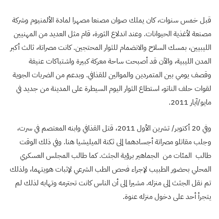
قبل خمس سنوات، كان يملك صوان مصنعا مصهرا لمادة الألمنيوم وشركة
مصنعة لأغذية الحيوانات. وعند اندلاع الثورة، قام مثل العديد من المهنيين
الليبيين، بمسك السلاح والانضمام للثوار المحتجين. كانت مصراتة، ثالث أكبر
المدن الليبية، والآن قد أصبحت ساحة معركة كبيرة واشتباكات عنيفة
وقصف يومي بين المتمردين والموالين للقذافي. وبدعم من الضربات الجوية
لقوات حلف الناتو، استطاع الثوار اليوم السيطرة على المدينة من جديد في
مايو/آيار 2011.
وفي 20 أكتوبر/ تشرين الأول 2011، قتل القذافي وابنه المعتصم في سرت،
وجلب مقاتلو مصراتة أجسادهما إلى ثكنة الميليشيا هنا. وفي ذلك الوقت
طالب المئات من الجماهير برؤية الجثث. كما طالب المجلس العسكري
المحلي بحضور الطبيب لإجراء فحص الطب الشرعي لإثبات هويتهما، ولذلك
تم نقل الجثث إلى منزله. مشيرا إلى أن الناس كانت تحترمه وتهابه لذلك لم
يتجرأ أحد على دخول منزله عنوة.