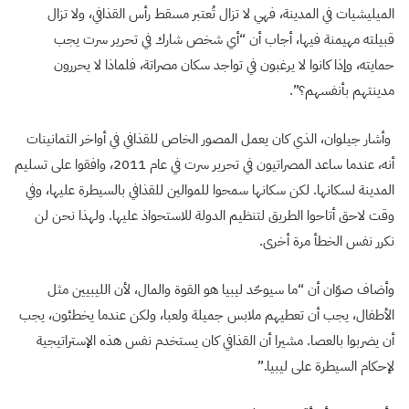
الميليشيات في المدينة، فهي لا تزال تُعتبر مسقط رأس القذافي، ولا تزال
قبيلته مهيمنة فيها، أجاب أن “أي شخص شارك في تحرير سرت يجب
حمايته، وإذا كانوا لا يرغبون في تواجد سكان مصراتة، فلماذا لا يحررون
مدينتهم بأنفسهم؟”.
وأشار جيلوان، الذي كان يعمل المصور الخاص للقذافي في أواخر الثمانينات
أنه، عندما ساعد المصراتيون في تحرير سرت في عام 2011، وافقوا على تسليم
المدينة لسكانها. لكن سكانها سمحوا للموالين للقذافي بالسيطرة عليها، وفي
وقت لاحق أتاحوا الطريق لتنظيم الدولة للاستحواذ عليها. ولهذا نحن لن
نكرر نفس الخطأ مرة أخرى.
وأضاف صوّان أن “ما سيوحّد ليبيا هو القوة والمال، لأن الليبيين مثل
الأطفال، يجب أن تعطيهم ملابس جميلة ولعبا، ولكن عندما يخطئون، يجب
أن يضربوا بالعصا. مشيرا أن القذافي كان يستخدم نفس هذه الإستراتيجية
لإحكام السيطرة على ليبيا.”