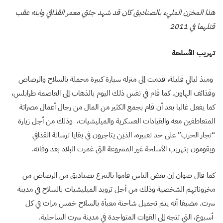
هذا المخزن المليء بالصناديق كان قد شهد جثتي معمر القذافي وابنه عقب
قتلهما في 2011
تهريب الأسلحة
ومنذ ليالي قليلة، قدمت إلى منزله سيارة كبيرة محملة بالسلاح والرصاص
وقذائف الهاون. كما قام في نفس ذلك اليوم بالذهاب إلى العاصمة طرابلس،
كما يفعل غالبا بعد أن قام بجمع الكثير من المال من رجال أعمال مصراتة
المتعاطفين معه والقيادات العسكرية والميليشيات، وذلك من أجل زيارة
“تجار الحرب” على حد تعبيره، الذين يتاجرون في بقايا ترسانة القذافي
ويقومون بتهريب الأسلحة غير المشروعة التي غمرت البلاد بعد وفاته.
كما قال صوان إن بعض الناس قاموا بالتبرع بصناديق من الرصاص من
مخزوناتهم الشخصية وذلك من أجل تزويد الميليشيات بالسلاح في مدينة
سرت. مضيفا أنه يتم تحميل شاحنة معبأة بالسلاح خمس مرات في كل
أسبوع، التي تتجه إلى القوات المتواجدة في مدينة سرت الساحلية.