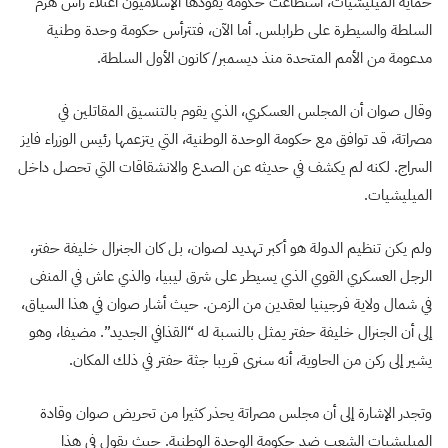
حماية الميليشيات، استطاعت حكومة يقودها الإسلاميون اعتلاء رأس هرم
السلطة والسيطرة على طرابلس. أما الآن، فتترأس حكومة وحدة وطنية
مدعومة من الأمم المتحدة منذ ديسمبر/ كانون الأول السلطة.
وقال صوان أن المجلس العسكري، الذي يقوم بالتنسيق المقاتلين في
مصراتة، قد توافق مع حكومة الوحدة الوطنية، التي يتزعمها رئيس الوزراء فايز
السراج. لكنه لم يكشف في حديثه عن الصدع والانشقاقات التي تحصل داخل
الميليشيات.
ولم يكن تنظيم الدولة هو أكبر تهديد لصوان، بل كان الجنرال خليفة حفتر،
الرجل العسكري القوي الذي يسيطر على شرق ليبيا، والذي عاش في المنفى
في شمال ولاية فرجينيا لعقدين من الزمـن. حيث أشار صوان في هذا السياق،
إلى أن الجنرال خليفة حفتر يمثل بالنسبة له “القذافي الجديد”. مضيفا، وهو
يشير إلى ركن من الحاوية، أنه سنرى قريبا جثة حفتر في ذلك المكان.
وتجدر الإشارة إلى أن مجلس مصراتة يحذر كثيرا من تحريض صوان وقادة
الميليشيات الشعب ضد حكومة الوحدة الوطنية. حيث يقول في هذا