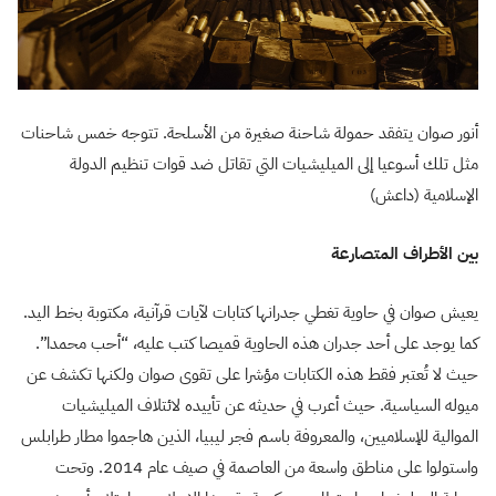
أنور صوان يتفقد حمولة شاحنة صغيرة من الأسلحة. تتوجه خمس شاحنات
مثل تلك أسوعيا إلى الميليشيات التي تقاتل ضد قوات تنظيم الدولة
الإسلامية (داعش)
بين الأطراف المتصارعة
يعيش صوان في حاوية تغطي جدرانها كتابات لآيات قرآنية، مكتوبة بخط اليد.
كما يوجد على أحد جدران هذه الحاوية قميصا كتب عليه، “أحب محمدا”.
حيث لا تُعتبر فقط هذه الكتابات مؤشرا على تقوى صوان ولكنها تكشف عن
ميوله السياسية. حيث أعرب في حديثه عن تأييده لائتلاف الميليشيات
الموالية للإسلاميين، والمعروفة باسم فجر ليبيا، الذين هاجموا مطار طرابلس
واستولوا على مناطق واسعة من العاصمة في صيف عام 2014. وتحت