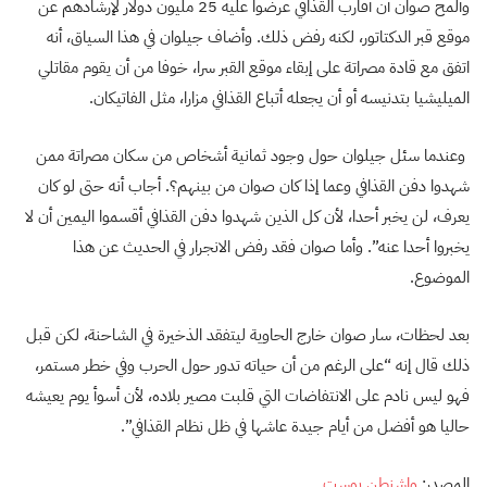
وألمح صوان أن أقارب القذافي عرضوا عليه 25 مليون دولار لإرشادهم عن
موقع قبر الدكتاتور، لكنه رفض ذلك. وأضاف جيلوان في هذا السياق، أنه
اتفق مع قادة مصراتة على إبقاء موقع القبر سرا، خوفا من أن يقوم مقاتلي
الميليشيا بتدنيسه أو أن يجعله أتباع القذافي مزارا، مثل الفاتيكان.
وعندما سئل جيلوان حول وجود ثمانية أشخاص من سكان مصراتة ممن
شهدوا دفن القذافي وعما إذا كان صوان من بينهم؟. أجاب أنه حتى لو كان
يعرف، لن يخبر أحدا، لأن كل الذين شهدوا دفن القذافي أقسموا اليمين أن لا
يخبروا أحدا عنه”. وأما صوان فقد رفض الانجرار في الحديث عن هذا
الموضوع.
بعد لحظات، سار صوان خارج الحاوية ليتفقد الذخيرة في الشاحنة، لكن قبل
ذلك قال إنه “على الرغم من أن حياته تدور حول الحرب وفي خطر مستمر،
فهو ليس نادم على الانتفاضات التي قلبت مصير بلاده، لأن أسوأ يوم يعيشه
حاليا هو أفضل من أيام جيدة عاشها في ظل نظام القذافي”.
المصدر:
واشنطن بوست