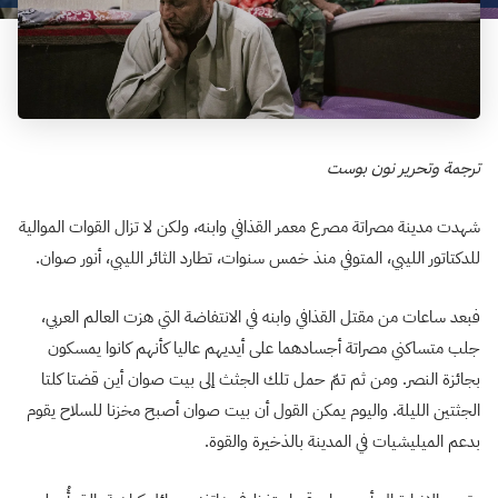
ترجمة وتحرير نون بوست
شهدت مدينة مصراتة مصرع معمر القذافي وابنه، ولكن لا تزال القوات الموالية
للدكتاتور الليبي، المتوفي منذ خمس سنوات، تطارد الثائر الليبي، أنور صوان.
فبعد ساعات من مقتل القذافي وابنه في الانتفاضة التي هزت العالم العربي،
جلب متساكني مصراتة أجسادهما على أيديهم عاليا كأنهم كانوا يمسكون
بجائزة النصر. ومن ثم تمّ حمل تلك الجثث إلى بيت صوان أين قضتا كلتا
الجثتين الليلة. واليوم يمكن القول أن بيت صوان أصبح مخزنا للسلاح يقوم
بدعم الميليشيات في المدينة بالذخيرة والقوة.