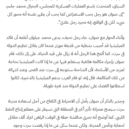
السياق، المتحدث باسم العمليات العسكرية للمجلس، الجنرال محمد جاسر،
“إن صوان هو رجل يحب الاستعراض كما يحب أن يظهر نفسه أنه محور كل
شيء. لكن في الواقع، إنه مجرد رجل عادي”.
وأثناء الحوار مع صوان، جاء رجل نحيف، يدعى محمد جيلوان أعلمه أن قائد
الميليشيا قد أصيب بشظية من قذيفة مورتر عندما كان يقاتل تنظيم الدولة
في سرت. كما ألمح هذا الرجل أنه لا يزال على قيد الحياة. على إثر ذلك، قام
صوان بإجراء مكالمة هاتفية يستعلم فيها عن ما إذا كانت الميليشيا بحاجة
لمزيد من الأسلحة، لأن الشاحنة ستتوجه إلى سرت عند الفجر. وعند انتهائه
من تلك المكالمة، قال إنه، لو قام الغرب بدعم الميليشيا بالذخيرة، لكانوا
استطاعوا القضاء على تنظيم الدولة منذ فترة طويلة.
وجدير بالذكر أن صوان يأمل أن الانخراط في الكفاح من أجل استعادة مدينة
سرت سيمنح مصراتة تأثير أكبر في المنطقة التي تسيطر على معظم إنتاج النفط
الليبي. كما أوضح أنه تجري مناقشة خطة في الوقت الراهن لترك ألف مقاتل
لحماية وتأمين المدينة. ولكن عندما سئل عن ما إذا رفضت سرت وجود