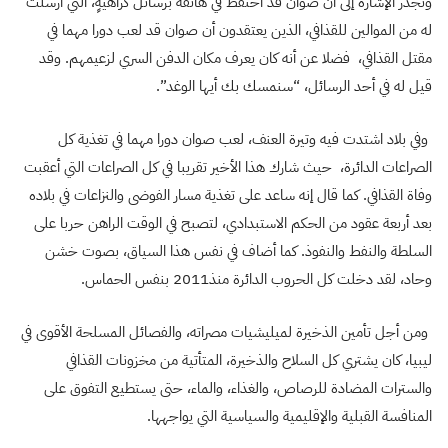
وتجدر الإشارة إلى أن صوان قد احتفظ في هاتفه برسائل كراهيةٍ، التي أُرسلت
له من الموالين للقذافي، الذين يعتقدون أن صوان قد لعب دورا مهما في
مقتل القذافي، فضلا عن أنه كان يعرف مكان الدفن السري لزعيمهم. وقد
قيل له في أحد الرسائل، “سنمسك بك أيها الوغد”.
وفي بلاد اشتدت فيه وتيرة العنف، لعب صوان دورا مهما في تغذية كل
الصراعات الدائرة، حيث شارك هذا الأخير تقريبا في كل الصراعات التي أعقبت
وفاة القذافي. كما قال إنه ساعد على تغذية مسار الفوضى والنزاعات في بلاده
بعد أربعة عقود من الحكم الاستبدادي، لتصبح في الوقت الراهن حربا على
السلطة والنفط والنفوذ. كما أضاف في نفس هذا السياق، بصوت خشن
وحاد، لقد دخلت كل الحروب الدائرة منذ2011 بنفس الحماس.
ومن أجل تأمين الذخيرة لميليشيات مصراته، والفصائل المسلحة الأقوى في
ليبيا، كان يشتري كل السلاح والذخيرة، المتأتية من مخزونات القذافي
والسترات المضادة للرصاص، والغذاء، والماء، حتى يستطيع التفوق على
المنافسة القبلية والإقليمية والسياسية التي يواجهها.