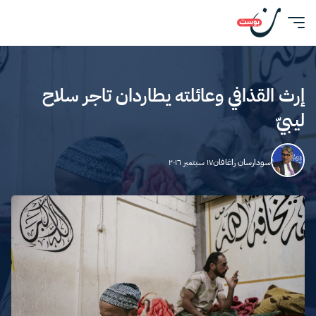
إرث القذافي وعائلته يطاردان تاجر سلاح
ليبيّ
سودارسان راغافان
١٧ سبتمبر ٢٠١٦