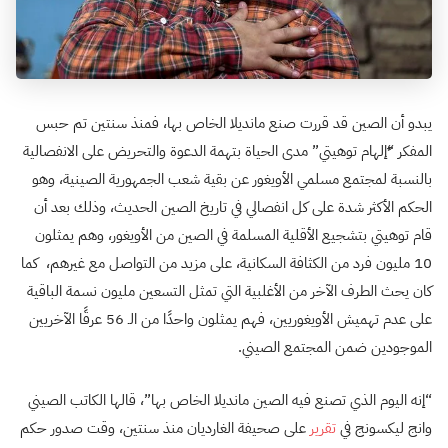
يبدو أن الصين قد قررت صنع مانديلا الخاص بها، فمنذ سنتين تم حبس
المفكر “ٌإلهام توهيتي” مدى الحياة بتهمة الدعوة والتحريض على الانفصالية
بالنسبة لمجتمع مسلمي الأويغور عن بقية شعب الجمهورية الصينية، وهو
الحكم الأكثر شدة على كل انفصالي في تاريخ الصين الحديث، وذلك بعد أن
قام توهيتي بتشجيع الأقلية المسلمة في الصين من الأويغور، وهم يمثلون
10 مليون فرد من الكثافة السكانية، على مزيد من التواصل مع غيرهم، كما
كان يحث الطرف الآخر من الأغلبية التي تمثل التسعين مليون نسمة الباقية
على عدم تهميش الأويغوريين، فهم يمثلون واحدًا من الـ 56 عرقًا الآخريين
الموجودين ضمن المجتمع الصيني.
“إنه اليوم الذي تصنع فيه الصين مانديلا الخاص بها”، قالها الكاتب الصيني
وانج ليكسونج في
تقرير
على صحيفة الغارديان منذ سنتين، وقت صدور حكم