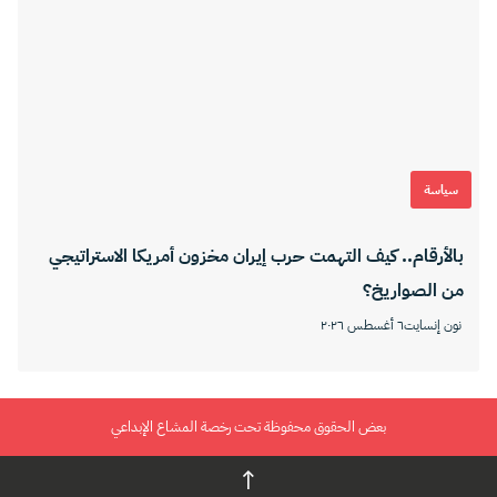
سياسة
بالأرقام.. كيف التهمت حرب إيران مخزون أمريكا الاستراتيجي
من الصواريخ؟
نون إنسايت
٦ أغسطس ٢٠٢٦
بعض الحقوق محفوظة تحت رخصة المشاع الإبداعي
↑