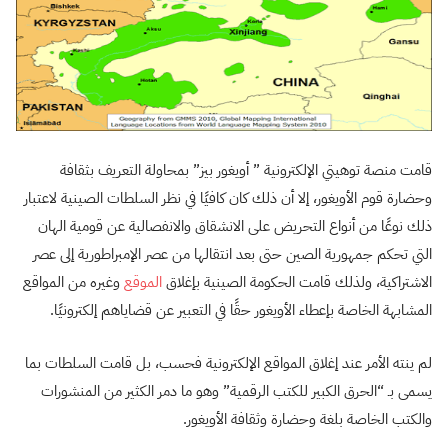
قامت منصة توهيتي الإلكترونية ” أويغور بيز” بمحاولة التعريف بثقافة
وحضارة قوم الأويغور، إلا أن ذلك كان كافيًا في نظر السلطات الصينية لاعتبار
ذلك نوعًا من أنواع التحريض على الانشقاق والانفصالية عن قومية الهان
التي تحكم جمهورية الصين حتى بعد انتقالها من عصر الإمبراطورية إلى عصر
الاشتراكية، ولذلك قامت الحكومة الصينية بإغلاق
الموقع
وغيره من المواقع
المشابهة الخاصة بإعطاء الأويغور حقًا في التعبير عن قضاياهم إلكترونيًا.
لم ينته الأمر عند إغلاق المواقع الإلكترونية فحسب، بل قامت السلطات بما
يسمى بـ “الحرق الكبير للكتب الرقمية” وهو ما دمر الكثير من المنشورات
والكتب الخاصة بلغة وحضارة وثقافة الأويغور.