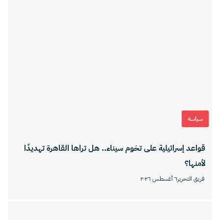
سياسة
قواعد إسرائيلية على تخوم سيناء.. هل تراها القاهرة تهديدًا
لأمنها؟
فريق التحرير
٦ أغسطس ٢٠٢٦