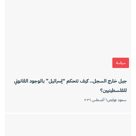
سياسة
جيل خارج السجل.. كيف تتحكم “إسرائيل” بالوجود القانوني
للفلسطينيين؟
سجود عوايص
٦ أغسطس ٢٠٢٦