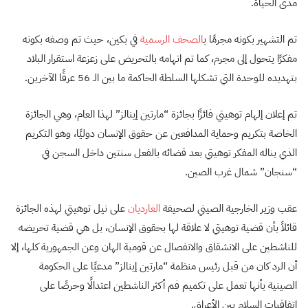
مدى الحياة.
تم التشهير بكونه مجرمًا ب
الصحف الرسمية
في بكين، حيث تم وصفه بكونه
مفكرًا يتحول إلى مجرم، كما تم اتهامه بالتحريض على زعزعة استقرار البلاد
بتهديده للوحدة التي تشكلها السلطة الحاكمة ما بين الـ 56 عرقًا الآخرين.
تم إعلان إلهام توهيتي فائزًا بجائزة “مارتين إينالز” لهذا العام، وهي الجائزة
الخاصة بتكريم وحماية المدافعين عن حقوق الإنسان دوليًا، وهو التكريم
الذي يناله المفكر توهيتي بعد قضائه بالفعل سنتين داخل السجن في
“سنجان” شمال غرب الصين.
عقب وزير الخارجية الصيني لصحيفة
الغارديان
على نيل توهيتي لهذه الجائزة
قائلاً بأن قضية توهيتي لا علاقة لها بحقوق الإنسان، بل هي قضية تحريضه
للناشطين على الانشقاق والانفصال عن قومية الهان وعن الجمهورية كلها، إلا
أن الرد كان من قبل رئيس منظمة “مارتين إينالز” مدعيًا على الحكومة
الصينية بأنها تعمل على تكميم فم أكثر الناشطين اعتدالًا وحرصًا على
اتفاقيات السلام بين الأعراق.