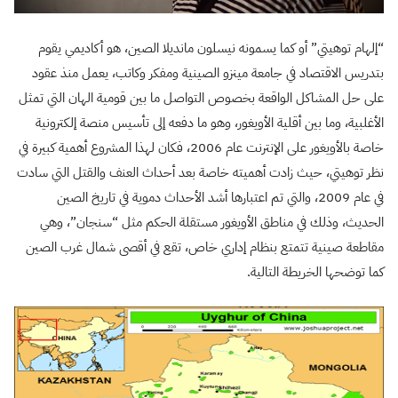
“إلهام توهيتي” أو كما يسمونه نيسلون مانديلا الصين، هو أكاديمي يقوم
بتدريس الاقتصاد في جامعة مينزو الصينية ومفكر وكاتب، يعمل منذ عقود
على حل المشاكل الواقعة بخصوص التواصل ما بين قومية الهان التي تمثل
الأغلبية، وما بين أقلية الأويغور، وهو ما دفعه إلى تأسيس منصة إلكترونية
خاصة بالأويغور على الإنترنت عام 2006، فكان لهذا المشروع أهمية كبيرة في
نظر توهيتي، حيث زادت أهميته خاصة بعد أحداث العنف والقتل التي سادت
في عام 2009، والتي تم اعتبارها أشد الأحداث دموية في تاريخ الصين
الحديث، وذلك في مناطق الأويغور مستقلة الحكم مثل “سنجان”، وهي
مقاطعة صينية تتمتع بنظام إداري خاص، تقع في أقصى شمال غرب الصين
كما توضحها الخريطة التالية.