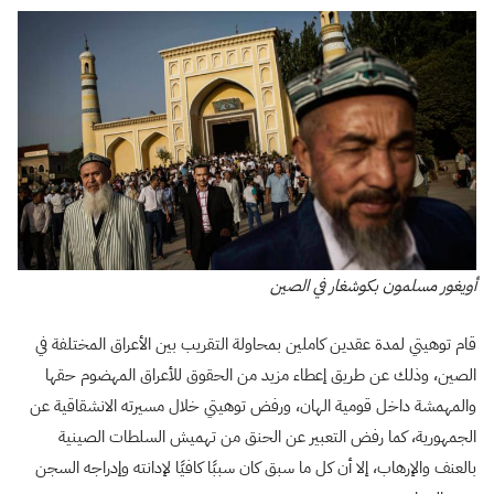
أويغور مسلمون بكوشغار في الصين
قام توهيتي لمدة عقدين كاملين بمحاولة التقريب بين الأعراق المختلفة في
الصين، وذلك عن طريق إعطاء مزيد من الحقوق للأعراق المهضوم حقها
والمهمشة داخل قومية الهان، ورفض توهيتي خلال مسيرته الانشقاقية عن
الجمهورية، كما رفض التعبير عن الحنق من تهميش السلطات الصينية
بالعنف والإرهاب، إلا أن كل ما سبق كان سببًا كافيًا لإدانته وإدراجه السجن