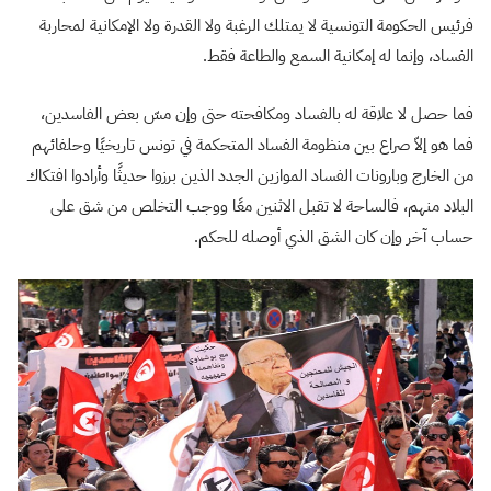
فرئيس الحكومة التونسية لا يمتلك الرغبة ولا القدرة ولا الإمكانية لمحاربة
الفساد، وإنما له إمكانية السمع والطاعة فقط.
فما حصل لا علاقة له بالفساد ومكافحته حتى وإن مسّ بعض الفاسدين،
فما هو إلاّ صراع بين منظومة الفساد المتحكمة في تونس تاريخيًا وحلفائهم
من الخارج وبارونات الفساد الموازين الجدد الذين برزوا حديثًا وأرادوا افتكاك
البلاد منهم، فالساحة لا تقبل الاثنين معًا ووجب التخلص من شق على
حساب آخر وإن كان الشق الذي أوصله للحكم.