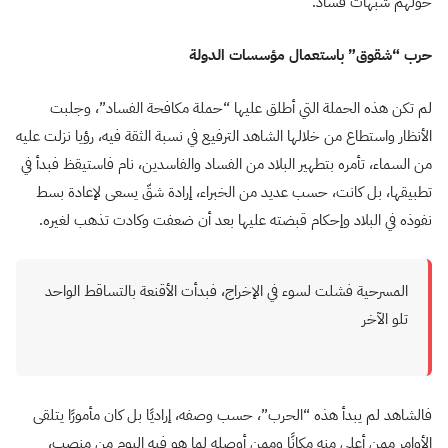
حولهم شبهات فساد.
حرب “شقوق” باستعمال مؤسسات الدولة
لم تكن هذه الحملة التي أطلق عليها “حملة مكافحة الفساد”، وجلبت
الأنظار واستطاع من خلالها الشاهد الترفيع في نسبة الثقة فيه، رؤيا نزلت عليه
من السماء، تأمره بتطهير البلاد من الفساد والفاسدين، نام فاستيقظ فبدأ في
تطبيقها، بل كانت، حسب عديد من الخبراء، إرادة شقّ يسعى لإعادة بسط
نفوذه في البلاد وإحكام قبضته عليها بعد أن ضعفت وكادت تذهب لغيره.
المسرحية فشلت لسوء في الإخراج، فبدأت الأقنعة بالتساقط الواحد
تلو الآخر
فالشاهد لم يبدأ هذه “الحرب”، حسب وصفه، إراديًا بل كان مأمورًا يتلقى
الأوامر ممن أعلى منه مكانًا وممن أوصله لما هو فيه اليوم من منصب،