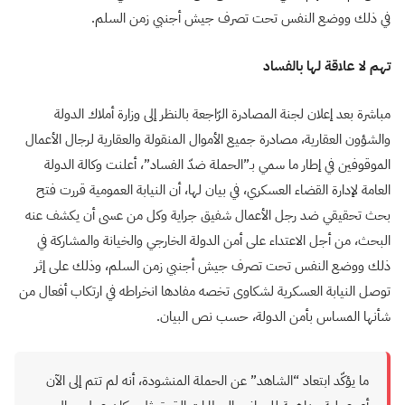
في ذلك ووضع النفس تحت تصرف جيش أجنبي زمن السلم.
تهم لا علاقة لها بالفساد
مباشرة بعد إعلان لجنة المصادرة الرّاجعة بالنظر إلى وزارة أملاك الدولة
والشؤون العقارية، مصادرة جميع الأموال المنقولة والعقارية لرجال الأعمال
الموقوفين في إطار ما سمي بـ”الحملة ضدّ الفساد”، أعلنت وكالة الدولة
العامة لإدارة القضاء العسكري، في بيان لها، أن النيابة العمومية قررت فتح
بحث تحقيقي ضد رجل الأعمال شفيق جراية وكل من عسى أن يكشف عنه
البحث، من أجل الاعتداء على أمن الدولة الخارجي والخيانة والمشاركة في
ذلك ووضع النفس تحت تصرف جيش أجنبي زمن السلم، وذلك على إثر
توصل النيابة العسكرية لشكاوى تخصه مفادها انخراطه في ارتكاب أفعال من
شأنها المساس بأمن الدولة، حسب نص البيان.
ما يؤكّد ابتعاد “الشاهد” عن الحملة المنشودة، أنه لم تتم إلى الآن