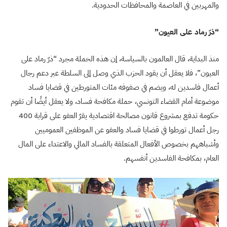
والمهربين في العاصمة والمحافظات الحدودية.
“ذرّ رماد على العيون”
منذ البداية، قال العالمون بالسياسة، إن هذه الحملة مجرد “ذرّ رماد على
العيون”، فلا يعقل أن يقود الحزب الذي وصل إلى السلطة عبر دعم رجال
أعمال فاسدين له، ويضم في صفوفه مئات المتورطين في قضايا فساد
موضوعة أمام القضاء التونسي، حملة مكافحة فساد، ولا يعقل أيضًا أن تقوم
حكومة تدفع بمشروع قانون مصالحة اقتصادية يقرّ العفو على قرابة 400
رجل أعمال تورطوا في قضايا فساد والعفو عن الموظفين العموميين
وأشباههم بخصوص الأفعال المتعلقة بالفساد المالي والاعتداء على المال
العام، بمكافحة الفاسدين أنفسهم.