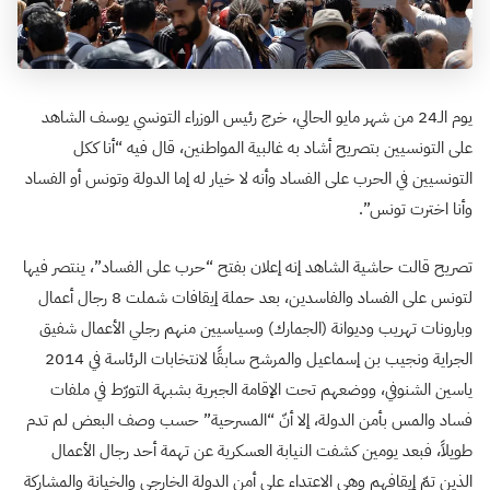
يوم الـ24 من شهر مايو الحالي، خرج رئيس الوزراء التونسي يوسف الشاهد
على التونسيين بتصريح أشاد به غالبية المواطنين، قال فيه “أنا ككل
التونسيين في الحرب على الفساد وأنه لا خيار له إما الدولة وتونس أو الفساد
وأنا اخترت تونس”.
تصريح قالت حاشية الشاهد إنه إعلان بفتح “حرب على الفساد”، ينتصر فيها
لتونس على الفساد والفاسدين، بعد حملة إيقافات شملت 8 رجال أعمال
وبارونات تهريب وديوانة (الجمارك) وسياسيين منهم رجلي الأعمال شفيق
الجراية ونجيب بن إسماعيل والمرشح سابقًا لانتخابات الرئاسة في 2014
ياسين الشنوفي، ووضعهم تحت الإقامة الجبرية بشبهة التورّط في ملفات
فساد والمس بأمن الدولة، إلا أنّ “المسرحية” حسب وصف البعض لم تدم
طويلاً، فبعد يومين كشفت النيابة العسكرية عن تهمة أحد رجال الأعمال
الذين تمّ إيقافهم وهي الاعتداء على أمن الدولة الخارجي والخيانة والمشاركة