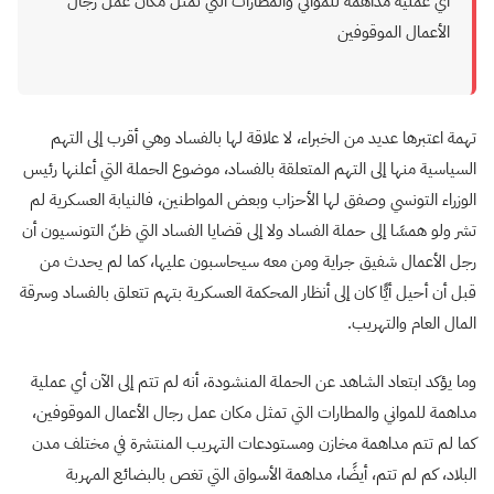
أي عملية مداهمة للمواني والمطارات التي تمثل مكان عمل رجال
الأعمال الموقوفين
تهمة اعتبرها عديد من الخبراء، لا علاقة لها بالفساد وهي أقرب إلى التهم
السياسية منها إلى التهم المتعلقة بالفساد، موضوع الحملة التي أعلنها رئيس
الوزراء التونسي وصفق لها الأحزاب وبعض المواطنين، فالنيابة العسكرية لم
تشر ولو همسًا إلى حملة الفساد ولا إلى قضايا الفساد التي ظنّ التونسيون أن
رجل الأعمال شفيق جراية ومن معه سيحاسبون عليها، كما لم يحدث من
قبل أن أحيل أيًّا كان إلى أنظار المحكمة العسكرية بتهم تتعلق بالفساد وسرقة
المال العام والتهريب.
وما يؤكد ابتعاد الشاهد عن الحملة المنشودة، أنه لم تتم إلى الآن أي عملية
مداهمة للمواني والمطارات التي تمثل مكان عمل رجال الأعمال الموقوفين،
كما لم تتم مداهمة مخازن ومستودعات التهريب المنتشرة في مختلف مدن
البلاد، كم لم تتم، أيضًا، مداهمة الأسواق التي تغص بالبضائع المهربة