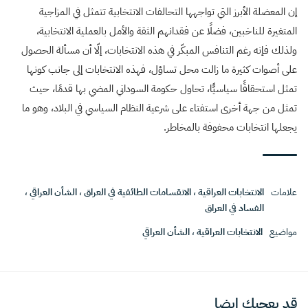
إن المعضلة الأبرز التي تواجهها التحالفات الانتخابية تتمثل في المزاجية
المتغيرة للناخبين، فضلًا عن فقدانهم الثقة والأمل بالعملية الانتخابية،
ولذلك فإنه رغم التنافس المبكّر في هذه الانتخابات، إلّا أن مسألة الحصول
على أصوات كثيرة ما زالت محل تساؤل، فهذه الانتخابات إلى جانب كونها
تمثل استحقاقًا سياسيًّا، تحاول حكومة السوداني المضي بها قدمًا، حيث
تمثل من جهة أخرى استفتاء على شرعية النظام السياسي في البلاد، وهو ما
يجعلها انتخابات محفوفة بالمخاطر.
علامات
الانتخابات العراقية
،
الانقسامات الطائفية في العراق
،
الشأن العراقي
،
الفساد في العراق
مواضيع
الانتخابات العراقية
،
الشأن العراقي
قد يعجبك ايضا