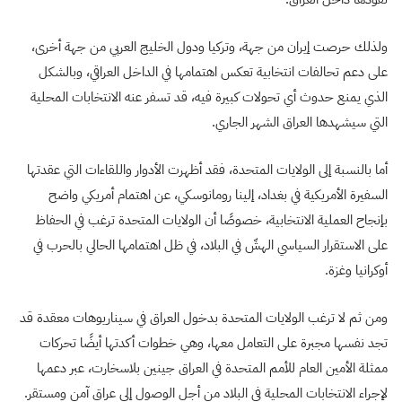
ولذلك حرصت إيران من جهة، وتركيا ودول الخليج العربي من جهة أخرى،
على دعم تحالفات انتخابية تعكس اهتمامها في الداخل العراقي، وبالشكل
الذي يمنع حدوث أي تحولات كبيرة فيه، قد تسفر عنه الانتخابات المحلية
التي سيشهدها العراق الشهر الجاري.
أما بالنسبة إلى الولايات المتحدة، فقد أظهرت الأدوار واللقاءات التي عقدتها
السفيرة الأمريكية في بغداد، إلينا رومانوسكي، عن اهتمام أمريكي واضح
بإنجاح العملية الانتخابية، خصوصًا أن الولايات المتحدة ترغب في الحفاظ
على الاستقرار السياسي الهشّ في البلاد، في ظل اهتمامها الحالي بالحرب في
أوكرانيا وغزة.
ومن ثم لا ترغب الولايات المتحدة بدخول العراق في سيناريوهات معقدة قد
تجد نفسها مجبرة على التعامل معها، وهي خطوات أكدتها أيضًا تحركات
ممثلة الأمين العام للأمم المتحدة في العراق جينين بلاسخارت، عبر دعمها
لإجراء الانتخابات المحلية في البلاد من أجل الوصول إلى عراق آمن ومستقر.