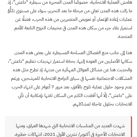
هامش العملية الانتخابية، خصوصًا المدن المحررة من سيطرة “داعش”، إذ
ما زالت هذه المدن تعاني من مرحلة ما بعد التحرير، سواء على مستوى تلكُّؤ
عمليات إعادة الإعمار، أو تعويض المتضررين من هذه الحرب، فضلًا عن
استمرار بقاء جزء من سكان هذه المدن في مخيمات النزوح التابعة للأمم
المتحدة.
هذا إلى جانب منع الفصائل المسلحة المسيطرة على بعض هذه المدن
سكانها الأصليين من العودة إليها، بحجّة استمرار تهديدات تنظيم “داعش”،
والحديث هنا عن مشاكل العوائل المهجَّرة من مدنها، إذ تطرح مثل هذه
المشكلات الاجتماعية نفسها في سياق البرامج الانتخابية للمرشحين، ورغم
عدم وجود حلول عملية تلوح بالأفق، بعد مرور 7 أعوام على انتهاء الحرب
على “داعش”، إلّا أنها أفقدت الكثير من السكان ثقتها بإمكانية أن تأتي
الانتخابات بحلول عاجلة لمشاكلهم.
شهدت العديد من المناسبات الانتخابية التي شهدها العراق، ومنها
الانتخابات الأخيرة في أكتوبر/ تشرين الأول 2021، انتهاكات خطيرة،