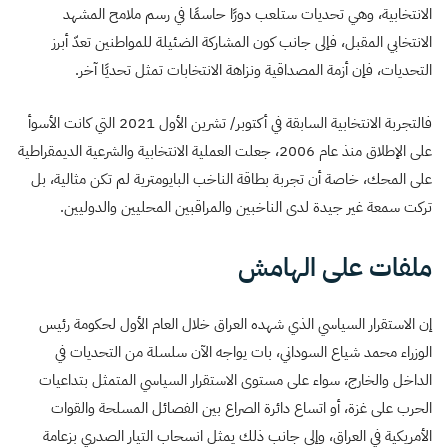
الانتخابية، وهي تحديات ستلعب دورًا حاسمًا في رسم ملامح المشهد
الانتخابي المقبل، فإلى جانب كون المشاركة الضئيلة للمواطنين تعدّ أبرز
التحديات، فإن أزمة المصداقية ونزاهة الانتخابات تمثل تحديًا آخر.
فالتجربة الانتخابية السابقة في أكتوبر/ تشرين الأول 2021 التي كانت الأسوأ
على الإطلاق منذ عام 2006، جعلت العملية الانتخابية والشرعية الديمقراطية
على المحك، خاصة أن تجربة بطاقة الناخب البايومترية لم تكن مثالية، بل
تركت سمعة غير جيدة لدى الناخبين والمراقبين المحليين والدوليين.
ملفات على الهامش
إن الاستقرار السياسي الذي شهده العراق خلال العام الأول لحكومة رئيس
الوزراء محمد شياع السوداني، بات يواجه الآن سلسلة من التحديات في
الداخل والخارج، سواء على مستوى الاستقرار السياسي المتمثل بتداعيات
الحرب على غزة، أو اتساع دائرة الصراع بين الفصائل المسلحة والقوات
الأمريكية في العراق، وإلى جانب ذلك يمثل انسحاب التيار الصدري بزعامة