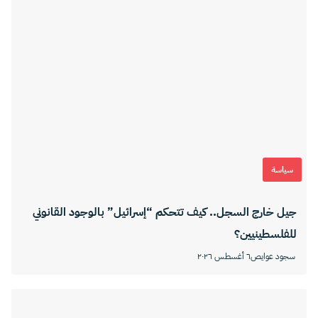
سياسة
جيل خارج السجل.. كيف تتحكم “إسرائيل” بالوجود القانوني
للفلسطينيين؟
سجود عوايص
٦ أغسطس ٢٠٢٦