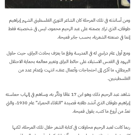
ومن أساتذته في تلك المرحلة كان الشاعر الثوري الفلسطيني الشهير إبراهيم
طوقان، الذي ترك بصمته على عبد الرحيم محمود، ليس في شخصيته فقط
إنما في صنعته الشعرية، بحسب جابر قميحة.
ومع أول عام دراسي له في المدرسة وقعَ ما يعرَف بحادث البراق، حيث حاول
اليهود في القدس الاستيلاء على حائط البراق وتغيير معالمه بحماية الاحتلال
البريطاني، ما أدّى إلى احتجاجات وأعمال عنف، انتهت بإعدام عدد من
الفلسطينيين.
شاهد عبد الرحيم ذلك وهو ابن 17 عامًا وتأثّر به، وساهم في إلهاب حماسته
إبراهيم طوقان الذي أنشد طلابه قصيدة “الثلاثاء الحمراء” عام 1930، والتي
تعدّ من أروع ما كتب، يقول قميحة.
ربما كانت لعبد الرحيم محاولات في كتابة الشعر خلال تلك المرحلة، لكنها