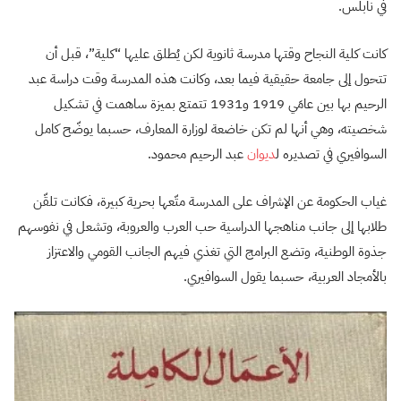
في نابلس.
كانت كلية النجاح وقتها مدرسة ثانوية لكن يُطلق عليها “كلية”، قبل أن
تتحول إلى جامعة حقيقية فيما بعد، وكانت هذه المدرسة وقت دراسة عبد
الرحيم بها بين عامَي 1919 و1931 تتمتع بميزة ساهمت في تشكيل
شخصيته، وهي أنها لم تكن خاضعة لوزارة المعارف، حسبما يوضّح كامل
السوافيري في تصديره ل
ديوان
عبد الرحيم محمود.
غياب الحكومة عن الإشراف على المدرسة متّعها بحرية كبيرة، فكانت تلقّن
طلابها إلى جانب مناهجها الدراسية حب العرب والعروبة، وتشعل في نفوسهم
جذوة الوطنية، وتضع البرامج التي تغذي فيهم الجانب القومي والاعتزاز
بالأمجاد العربية، حسبما يقول السوافيري.