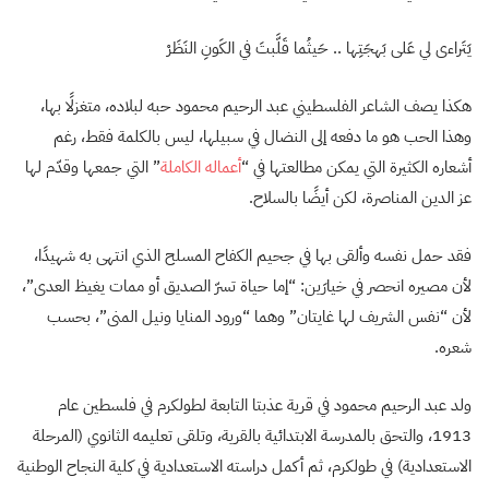
يَتَراءى لي عَلى بَهجَتِها .. حَيثُما قَلَّبتَ في الكَونِ النَظَرْ
هكذا يصف الشاعر الفلسطيني عبد الرحيم محمود حبه لبلاده، متغزلًا بها،
وهذا الحب هو ما دفعه إلى النضال في سبيلها، ليس بالكلمة فقط، رغم
أشعاره الكثيرة التي يمكن مطالعتها في “
أعماله الكاملة
” التي جمعها وقدّم لها
عز الدين المناصرة، لكن أيضًا بالسلاح.
فقد حمل نفسه وألقى بها في جحيم الكفاح المسلح الذي انتهى به شهيدًا،
لأن مصيره انحصر في خيارَين: “إما حياة تسرّ الصديق أو ممات يغيظ العدى”،
لأن “نفس الشريف لها غايتان” وهما “ورود المنايا ونيل المنى”، بحسب
شعره.
ولد عبد الرحيم محمود في قرية عذبتا التابعة لطولكرم في فلسطين عام
1913، والتحق بالمدرسة الابتدائية بالقرية، وتلقى تعليمه الثانوي (المرحلة
الاستعدادية) في طولكرم، ثم أكمل دراسته الاستعدادية في كلية النجاح الوطنية