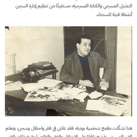
التمثيل المسرحي والكتابة المسرحية، مستفيدًا من تنظيم إدارة السجن
أنشطة فنية للسجناء.
هنا تشكّلت ملامح شخصية بودية، فقد عاش في فقر واحتلال وسجن، وتعلم
الفن المسرحي، فخرج ناقمًا على الاحتلال والفقر والظلم، ليواجه ذلك بالفن.