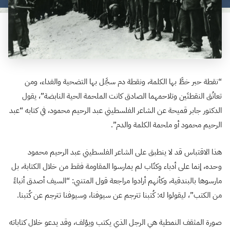
“نقطة حبر خطَّ بها الكلمة، ونقطة دم سجَّل بها التضحية والفداء، ومن
تعانُق النقطتَين وتلاحمهما الصادق كانت الملحمة الحية النابضة”، يقول
الدكتور جابر قميحة عن الشاعر الفلسطيني عبد الرحيم محمود، في كتابه “عبد
الرحيم محمود أو ملحمة الكلمة والدم”.
هذا الاقتباس قد لا ينطبق على الشاعر الفلسطيني عبد الرحيم محمود
وحده، إنما على أدباء وكتّاب لم يمارسوا المقاومة فقط من خلال الكتابة، بل
مارسوها بالبندقية، وكأنهم أرادوا مراجعة قول المتنبي: “السيف أصدق أنباءً
من الكتب”، ليقولوا له: كُتبنا تترجم عن سيوفنا، وسيوفنا تترجم عن كُتبنا.
صورة المثقف النمطية هي الرجل الذي يكتب ويؤلف، وقد يدعو خلال كتاباته