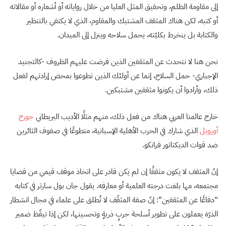
إلى مقاومة الظلم، وتحقيق المثل العليا من خلال رواياته أو أشعاره أو مقالاته
أو كتبه، لكن هناك المثقف المشتبك والمقاوم، الذي لا يكتفي بالتنظير
والكتابة بل ينخرط بكليّته، يحمل سلاحه وينزل إلى الميدان.
نحن هنا لا نتحدث عن المثقفين الذين فرضت عليهم الظروف -كالتجنيد
الإجباري- حمل السلاح، إنما عن أولئك الذين تطوعوا بمحض إرادتهم لفعل
ذلك، وأرادوا أن يكونوا مثقفين مشتبكين.
خارج عالمنا العربي هناك من فعل ذلك، منهم مثلًا الأديب البريطاني
جورج
أورويل
الذي شارك في الحرب الأهلية الإسبانية، متطوعًا في صفوف الثائرين
ضد قوات الديكتاتور فرانكو.
إنّ المثقف لا يكون مثقفًا إن لم يكن قادر على اتخاذ موقف قيمي من قضايا
مجتمعه، مها بلغت درجته العلمية أو معارفه. يقول جان بول سارتر في كتابه
“دفاعًا عن المثقفين”: إنّ صفة المثقّف لا تُطلق على علماء في مجال انشطار
الذرّة يعملون على تطوير أسلحة حربٍ ذريةٍ وتحسينها، لكن إذا تيقّظ ضمير