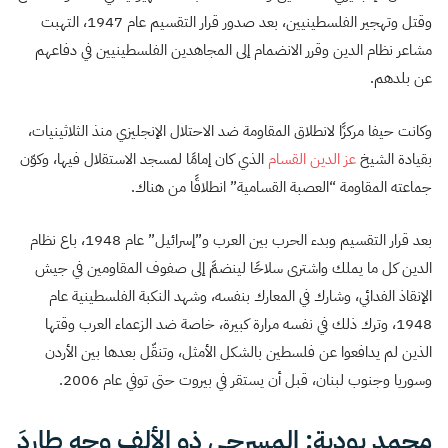
وقتل وتهجير الفلسطينيين، بعد صدور قرار التقسيم عام 1947، التهبت
مشاعر نظام الدين وقرر الانضمام إلى المجاهدين الفلسطينيين في دفاعهم
عن بلدهم.
وكانت حيفا مركزًا لانطلاق المقاومة ضد الاحتلال الإنجليزي منذ الثلاثينيات،
بقيادة الشيخ
عز الدين القسام
الذي كان إمامًا لمسجد الاستقلال فيها، وكوّن
جماعته المقاومة “العصبة القسامية” انطلاقًا من هناك.
بعد قرار التقسيم وبدء الحرب بين العرب و”إسرائيل” عام 1948، باع نظام
الدين كل ما يملك واشترى سلاحًا لينضمَّ إلى صفوف المقاومين في جيش
الإنقاذ الفدائي، وشارك في المعارك بنفسه، وشهد النكبة الفلسطينية عام
1948، وترك ذلك في نفسه مرارة كبيرة، خاصة ضد الزعماء العرب وقتها
الذين لم يدافعوا عن فلسطين بالشكل الأمثل، وتنقّل بعدها بين الأردن
وسوريا وجنوب لبنان، قبل أن يستقر في بيروت حتى توفي عام 2006.
محمد بودية: المسرحي ذو الألف وجه طاردَ