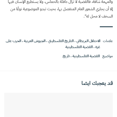
والمهمة شاقة، فالقضية لا تزال دافئة بالحماس، ولا يستطيع الإنسان فيها
إلا أن يجاري الشعور العام المنفصل بها، بحيث تبدو الموضوعية نوعًا من
السخف لا محل له”.
علامات
الاحتلال البريطاني
،
التاريخ الفلسطيني
،
الجيوش العربية
،
الحرب على
غزة
،
القضية الفلسطينية
مواضيع
القضية الفلسطينية
،
تاريخ
قد يعجبك ايضا