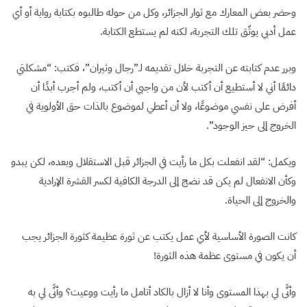
وحضر بعض المعارك مع ثوار الجزائر، وكل من حوله طالبوه بكتابة رواية أو أي
عمل أدبي يوثّق تلك التجربة، لكنه لم يستطع الكتابة.
وبرر عدم كتابته عن التجربة خلال تقديمه لـ”رجال وثيران”، فكتب: “مشكلتي
دائمًا أني لا أستطيع أن أكتب لأن من واجبي أن أكتب، ولم أجرب أبدًا أن
أفرض على نفسي موضوعًا، ولا أن أعطي لموضوع بالذات حق الأولوية في
الخروج إلى حيز الوجود”.
ويكمل: “لقد انفعلت بكل ما رأيت في الجزائر قبل الاستقلال وبعده، لكن يبدو
وكأن الانفعال لم يكن قد نضج إلى الدرجة الكافية لكسر القشرة الإرادية
والخروج إلى الحياة.
كانت الصورة الأساسية لأي عمل يكتب عن ثورة عظيمة كثورة الجزائر يجب
أن يكون في مستوى عظمة هذه الثورة!
وأنَّى لي بهذا المستوى وأنا لا أزال بالكاد أتامل ما رأيت ووعيت؟ وأنَّى لي به