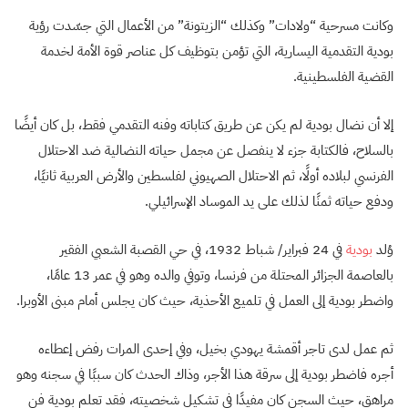
وكانت مسرحية “ولادات” وكذلك “الزيتونة” من الأعمال التي جسّدت رؤية
بودية التقدمية اليسارية، التي تؤمن بتوظيف كل عناصر قوة الأمة لخدمة
القضية الفلسطينية.
إلا أن نضال بودية لم يكن عن طريق كتاباته وفنه التقدمي فقط، بل كان أيضًا
بالسلاح، فالكتابة جزء لا ينفصل عن مجمل حياته النضالية ضد الاحتلال
الفرنسي لبلاده أولًا، ثم الاحتلال الصهيوني لفلسطين والأرض العربية ثانيًا،
ودفع حياته ثمنًا لذلك على يد الموساد الإسرائيلي.
وُلد
بودية
في 24 فبراير/ شباط 1932، في حي القصبة الشعبي الفقير
بالعاصمة الجزائر المحتلة من فرنسا، وتوفي والده وهو في عمر 13 عامًا،
واضطر بودية إلى العمل في تلميع الأحذية، حيث كان يجلس أمام مبنى الأوبرا.
ثم عمل لدى تاجر أقمشة يهودي بخيل، وفي إحدى المرات رفض إعطاءه
أجره فاضطر بودية إلى سرقة هذا الأجر، وذاك الحدث كان سببًا في سجنه وهو
مراهق، حيث السجن كان مفيدًا في تشكيل شخصيته، فقد تعلم بودية فن