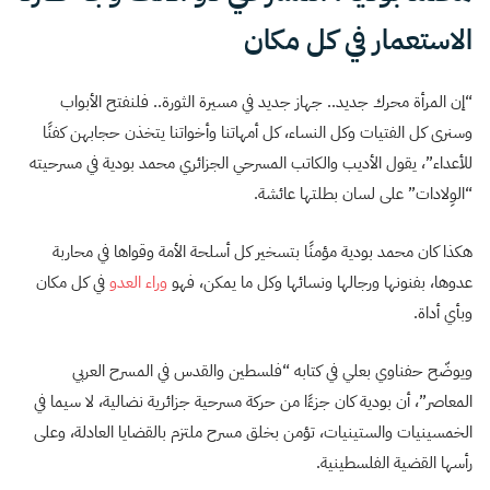
الاستعمار في كل مكان
“إن المرأة محرك جديد.. جهاز جديد في مسيرة الثورة.. فلنفتح الأبواب
وسنرى كل الفتيات وكل النساء، كل أمهاتنا وأخواتنا يتخذن حجابهن كفنًا
للأعداء”، يقول الأديب والكاتب المسرحي الجزائري محمد بودية في مسرحيته
“الوِلادات” على لسان بطلتها عائشة.
هكذا كان محمد بودية مؤمنًا بتسخير كل أسلحة الأمة وقواها في محاربة
عدوها، بفنونها ورجالها ونسائها وكل ما يمكن، فهو
وراء العدو
في كل مكان
وبأي أداة.
ويوضّح حفناوي بعلي في كتابه “فلسطين والقدس في المسرح العربي
المعاصر”، أن بودية كان جزءًا من حركة مسرحية جزائرية نضالية، لا سيما في
الخمسينيات والستينيات، تؤمن بخلق مسرح ملتزم بالقضايا العادلة، وعلى
رأسها القضية الفلسطينية.