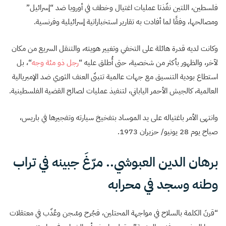
فلسطين، اللتين نفّذتا عمليات اغتيال وخطف في أوروبا ضد “إسرائيل”
ومصالحها، وفقًا لما أفادت به تقارير استخباراتية إسرائيلية وفرنسية.
وكانت لديه قدرة هائلة على التخفي وتغيير هويته، والتنقل السريع من مكان
لآخر، والظهور بأكثر من شخصية، حتى أُطلق عليه “
رجل ذو مئة وجه
“، بل
استطاع بودية التنسيق مع جهات عالمية تتبنّى العنف الثوري ضد الإمبريالية
العالمية، كالجيش الأحمر الياباني، لتنفيذ عمليات لصالح القضية الفلسطينية.
وانتهى الأمر باغتياله على يد الموساد بتفخيخ سيارته وتفجيرها في باريس،
صباح يوم 28 يونيو/ حزيران 1973.
برهان الدين العبوشي.. مرّغَ جبينه في تراب
وطنه وسجد في محرابه
“قرنَ الكلمة بالسلاح في مواجهة المحتلين، فجُرح وسُجن وعُذّب في معتقلات