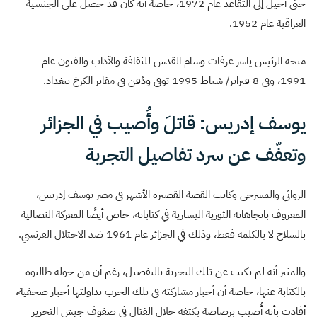
حتى أُحيل إلى التقاعد عام 1972، خاصة أنه كان قد حصل على الجنسية
العراقية عام 1952.
منحه الرئيس ياسر عرفات وسام القدس للثقافة والآداب والفنون عام
1991، وفي 8 فبراير/ شباط 1995 توفي ودُفن في مقابر الكرخ ببغداد.
يوسف إدريس: قاتلَ وأُصيب في الجزائر
وتعفّف عن سرد تفاصيل التجربة
الروائي والمسرحي وكاتب القصة القصيرة الأشهر في مصر يوسف إدريس،
المعروف باتجاهاته الثورية اليسارية في كتاباته، خاض أيضًا المعركة النضالية
بالسلاح لا بالكلمة فقط، وذلك في الجزائر عام 1961 ضد الاحتلال الفرنسي.
والمثير أنه لم يكتب عن تلك التجربة بالتفصيل، رغم أن من حوله طالبوه
بالكتابة عنها، خاصة أن أخبار مشاركته في تلك الحرب تداولتها أخبار صحفية،
أفادت بأنه أُصيب برصاصة بكتفه خلال القتال في صفوف جيش التحرير