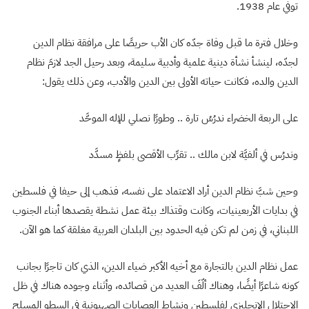
توفي عام 1938.
وخلال فترة ما قبل وفاة جدّه كان الأب حريصًا على مرافقة نظام الدين
لجدّه، لينشأ نشأة دينية علمية وأدبية سليمة، وبعد رحيل الجد لازمَ نظام
الدين والده، فكانت حياته الأولى بين الدين والأدب، وعن ذلك يقول:
على الربعة الخضراء ندرُسُ تارة .. وطورًا نصلي للإله الموحَّد
وندرُس في ألفيَّة لابن مالك .. تقرِّب الأقصى بلفظٍ مسدَّد
وحين شبَّ نظام الدين أراد الاعتماد على نفسه، فذهب إلى حيفا في فلسطين
في بدايات الأربعينيات، وكانت وقتذاك بيئة عمل نشطة يقصدها أبناء الجنوب
اللبناني، في زمن لم تكن فيه الحدود بين البلدان العربية مغلقة كما هو الآن.
عمل نظام الدين بالتجارة مع أخيه الأكبر ضياء الدين، الذي كان تاجرًا بجانب
كونه شاعرًا أيضًا، وهناك ألّفَ العديد من قصائده، وأثناء وجوده هناك في ظل
الاحتلال الإنجليزي لفلسطين ونشاط العصابات الصهيونية في السطو المسلح