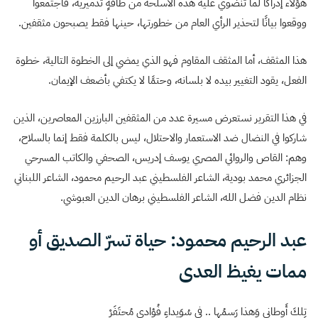
هؤلاء إدراكا لما تنضوي عليه هذه الأسلحة من طاقةٍ تدميرية، فاجتمعوا
ووقعوا بيانًا لتحذير الرأي العام من خطورتها، حينها فقط يصبحون مثقفين.
هذا المثقف، أما المثقف المقاوم فهو الذي يمضي إلى الخطوة التالية، خطوة
الفعل، يقود التغيير بيده لا بلسانه، وحتمًا لا يكتفي بأضعف الإيمان.
في هذا التقرير نستعرض مسيرة عدد من المثقفين البارزين المعاصرين، الذين
شاركوا في النضال ضد الاستعمار والاحتلال، ليس بالكلمة فقط إنما بالسلاح،
وهم: القاص والروائي المصري يوسف إدريس، الصحفي والكاتب المسرحي
الجزائري محمد بودية، الشاعر الفلسطيني عبد الرحيم محمود، الشاعر اللبناني
نظام الدين فضل الله، الشاعر الفلسطيني برهان الدين العبوشي.
عبد الرحيم محمود: حياة تسرّ الصديق أو
ممات يغيظ العدى
تِلكَ أَوطاني وَهذا رَسمُها .. في سُوَيداءِ فُؤادي مُحتَفَرْ