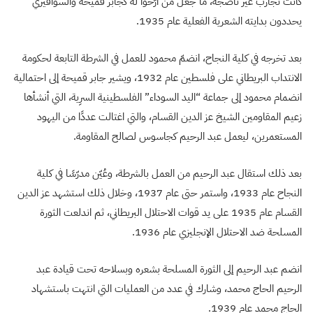
كانت تجارب غير ناضجة، ما جعل من أرَّخوا له كجابر قميحة والسوافيري
يحددون بدايته الشعرية الفعلية عام 1935.
بعد تخرجه في كلية النجاح، انضمّ محمود للعمل في الشرطة التابعة لحكومة
الانتداب البريطاني على فلسطين عام 1932، ويشير جابر قميحة إلى احتمالية
انضمام محمود إلى جماعة “اليد السوداء” الفلسطينية السرِية، التي أنشأها
زعيم المقاومين الشيخ عز الدين القسام، والتي اغتالت عددًا من اليهود
المستعمرين، ليعمل عبد الرحيم كجاسوس لصالح المقاومة.
بعد ذلك استقال عبد الرحيم من العمل بالشرطة، وعُيّن مدرّسًا في كلية
النجاح عام 1933، واستمر حتى عام 1937، وخلال ذلك استشهد عز الدين
القسام عام 1935 على يد قوات الاحتلال البريطاني، ثم اندلعت الثورة
المسلحة ضد الاحتلال الإنجليزي عام 1936.
انضم عبد الرحيم إلى الثورة المسلحة بشعره وبسلاحه تحت قيادة عبد
الرحيم الحاج محمد، وشارك في عدد من العمليات التي انتهت باستشهاد
الحاج محمد عام 1939.