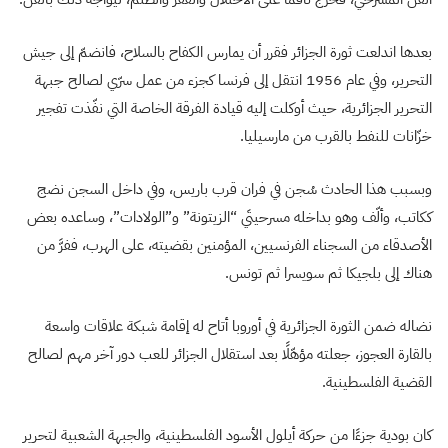
بعدها اندلعت ثورة الجزائر فقرر أن يمارس الكفاح بالسلاح، فانضمّ إلى جيش
التحرير، وفي عام 1956 انتقل إلى فرنسا كجزء من عمل سرّي لصالح جبهة
التحرير الجزائرية، حيث أوكلت إليه قيادة الفرقة الخاصة التي نفّذت تفجير
خزّانات للنفط بالقرب من مارسيليا.
وبسبب هذا الحادث سُجن في فران قرب باريس، وفي داخل السجن نضج
ككاتب، وألّف وهو بداخله مسرحيتَي “الزيتونة” و”الولادات”، وساعده بعض
الأصدقاء من السجناء الفرنسيين، المؤمنين بقضيته، على الهرب، ففرَّ من
هناك إلى بلجيكا ثم سويسرا ثم تونس.
نضاله ضمن الثورة الجزائرية في أوروبا أتاح له إقامة شبكة علاقات واسعة
بالقارة العجوز، جعلته مؤهّلًا بعد استقلال الجزائر للعب دور آخر مهم لصالح
القضية الفلسطينية.
كان بودية جزءًا من حركة أيلول الأسود الفلسطينية، والجبهة الشعبية لتحرير