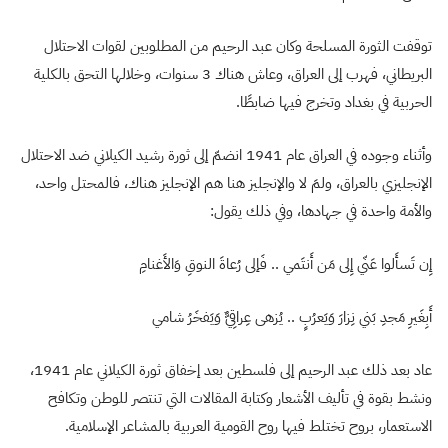
توقفت الثورة المسلحة وكان عبد الرحيم من المطلوبين لقوات الاحتلال
البريطاني، فهرب إلى العراق، وعاش هناك 3 سنوات، وخلالها التحق بالكلية
الحربية في بغداد وتخرج فيها ضابطًا.
وأثناء وجوده في العراق عام 1941 انضمّ إلى ثورة رشيد الكيلاني ضد الاحتلال
الإنجليزي بالعراق، ولمَ لا والإنجليز هنا هم الإنجليز هناك، فالمحتل واحد،
والأمة واحدة في جهادها، وفي ذلك يقول:
إِن تَسأَلوا عَنّي إِلى مَن أَنتَمي .. فَإلى رُعاةَ النوقِ وَالأَغنامِ
أَبِغَيرِ مَجدِ بَني نِزارَ وَيَعرُبٍ .. يُزهى عِراقِيٌّ وَيَفخَرُ شامي
عاد بعد ذلك عبد الرحيم إلى فلسطين بعد إخفاق ثورة الكيلاني عام 1941،
ونشط بقوة في تأليف الأشعار وكتابة المقالات التي تنتصر للوطن وتكافح
الاستعمار، بروح تختلط فيها روح القومية العربية بالمشاعر الإسلامية.