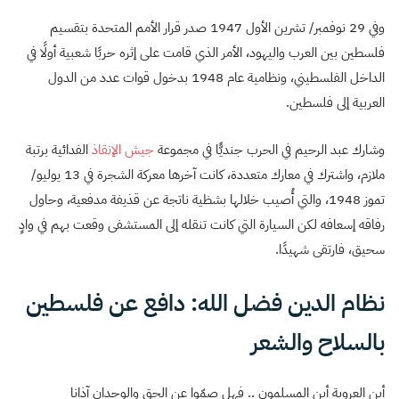
وفي 29 نوفمبر/ تشرين الأول 1947 صدر قرار الأمم المتحدة بتقسيم
فلسطين بين العرب واليهود، الأمر الذي قامت على إثره حربًا شعبية أولًا في
الداخل الفلسطيني، ونظامية عام 1948 بدخول قوات عدد من الدول
العربية إلى فلسطين.
وشارك عبد الرحيم في الحرب جنديًّا في مجموعة
جيش الإنقاذ
الفدائية برتبة
ملازم، واشترك في معارك متعددة، كانت آخرها معركة الشجرة في 13 يوليو/
تموز 1948، والتي أُصيب خلالها بشظية ناتجة عن قذيفة مدفعية، وحاول
رفاقه إسعافه لكن السيارة التي كانت تنقله إلى المستشفى وقعت بهم في وادٍ
سحيق، فارتقى شهيدًا.
نظام الدين فضل الله: دافع عن فلسطين
بالسلاح والشعر
أين العروبة أين المسلمون .. فهل صمّوا عن الحق والوجدان آذانا