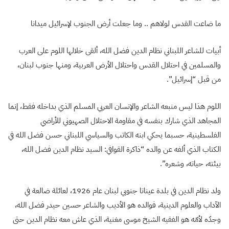
ما ضاعت القدس لولاهم .. وما جعلت أرض الجنوب لإسرائيل ميدانا
أبيات للشاعر اللبناني نظام الدين فضل الله، ألقى خلالها اللوم على العرب
والمسلمين في احتلال القدس واحتلال الأرض العربية، ومنها جنوب لبنان،
من قبل “إسرائيل”.
اللوم هذا ليس منبعه الشاعر والإنسان العربي المسلم الذي بداخله فقط، إنما
المجاهد الذي شارك بنفسه في مقاومة الاحتلال الصهيوني للأراضي
الفلسطينية، حسبما يحكي ابنه الكاتب والسياسي اللبناني حسن فضل الله في
الكتاب الذي ألفه عن والده “ذاكرة القوافي: السيد نظام الدين فضل الله،
بيئته، حياته، وشعره”.
ولد نظام الدين في بلدة عيناتا جنوبي لبنان عام 1926، لعائلة ضالعة في
الآداب والعلوم الدينية، فوالده هو الأديب والشاعر حسين حيدر فضل الله،
وجدّه لأمّه هو الفقيه الشيخ موسى مغنية، الذي عاش معه نظام الدين حتى