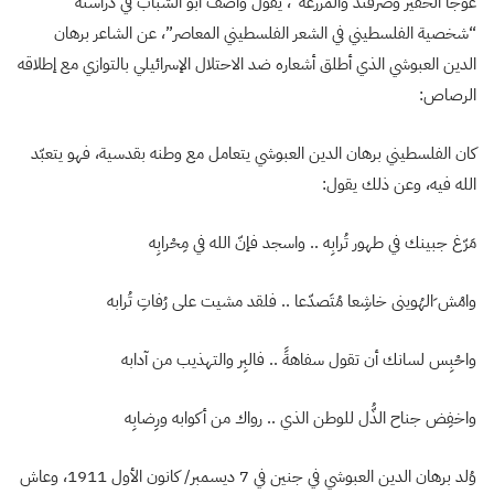
عوجا الحفير وصرفند والمزرعة”، يقول واصف أبو الشباب في دراسته
“شخصية الفلسطيني في الشعر الفلسطيني المعاصر”، عن الشاعر برهان
الدين العبوشي الذي أطلق أشعاره ضد الاحتلال الإسرائيلي بالتوازي مع إطلاقه
الرصاص:
كان الفلسطيني برهان الدين العبوشي يتعامل مع وطنه بقدسية، فهو يتعبّد
الله فيه، وعن ذلك يقول:
مَرّغ جبينك في طهور تُرابِه .. واسجد فإنّ الله في مِحْرابِه
وامْش ِالهُوينى خاشِعا مُتَصدّعا .. فلقد مشيت على رُفاتِ تُرابه
واحْبِس لسانك أن تقول سفاهةً .. فالبِر والتهذيب من آدابه
واخفِض جناح الذُّل للوطن الذي .. رواك من أكوابه ورِضابِه
وُلد برهان الدين العبوشي في جنين في 7 ديسمبر/ كانون الأول 1911، وعاش