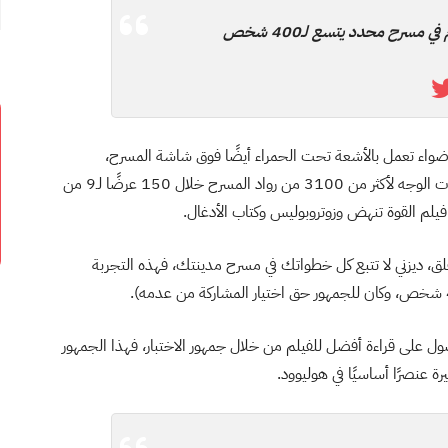
مسرح محدد يتسع لـ400 شخص
حمراء وأضواء تعمل بالأشعة تحت الحمراء أيضًا فوق شاشة المسرح،
سيتمكن الباحثون من تعرف 16 مليون من معالم وتعبيرات الوجه لأكثر من 3100 من رواد المسرح خلال 150 عرضًا لـ9 من
لم القوة تنهض وزوتروبوليس وكتاب الأدغال.
قلق، ديزني لا تتبع كل خطواتك في مسرح مدينتك، فهذه التجربة
ول على قراءة أفضل للفيلم من خلال جمهور الاختبار، فهذا الجمهور
ة عنصرًا أساسيًا في هوليوود.