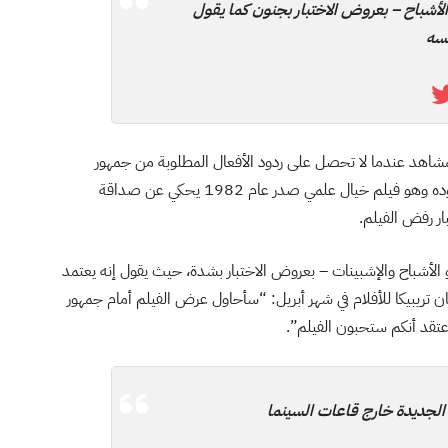
أشباح – بعروض الاختبار بجنون كما يقول
سه
المشاهد عندما لا تحصل على ردود الأفعال المطلوبة من جمهور
الاختبار، بهذه الطريقة انتهى عرض فيلم “E.T.” بعد صعوده وهو فيلم خيال علمي صدر عام 1982 يحكي عن صداقة
ر رفض الفيلم.
الأشباح والإشبينات – بعروض الاختبار بشدة، حيث يقول إنه يعتمد
 تريبيكا للأفلام في شهر أبريل: “سأحاول عرض الفيلم أمام جمهور
الجديدة خارج قاعات السينما