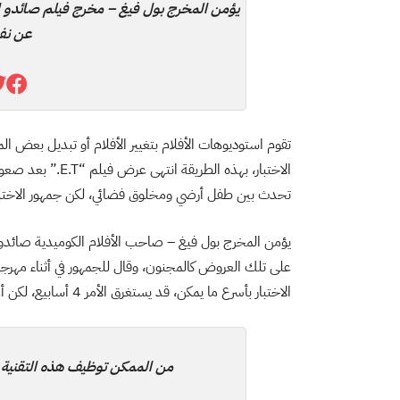
يؤمن المخرج بول فيغ – مخرج فيلم صائدو ال
عن نف
تقوم استوديوهات الأفلام بتغيير الأفلام أو تبديل بعض 
تحدث بين طفل أرضي ومخلوق فضائي، لكن جمهور الاختبا
يؤمن المخرج بول فيغ – صاحب الأفلام الكوميدية صائدو 
على تلك العروض كالمجنون، وقال للجمهور في أثناء مهرجان
الاختبار بأسرع ما يمكن، قد يستغرق الأمر 4 أسابيع، لكن أعتقد أنكم ستحبون الفيلم”.
من الممكن توظيف هذه التقنية 