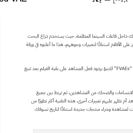
سك داخل قاعات السينما المظلمة، حيث يستخدم ذراع البحث
على الأفلام استنادًا لتعبيرات وجوههم، هذا ما أعلنوه في ورقة
تستخدم ديزني ما يُسمى بالتشفير التلقائي التحليلي المميز “FVAEs” للتنبؤ بردود فعل المشاهد على بقية الفيلم بعد تتبع
 الوجه مثل الابتسامات والضحك من المشاهدين، ثم تربط بين جميع
 تظهر عليهم تعبيرات أخرى، هذه التقنية أكثر تطورًا من
ات لمشاهدة وشراء منتجات جديدة استنادًا لتاريخ تسوقك