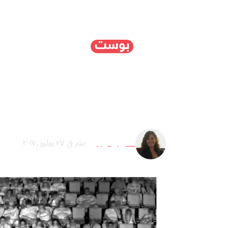
الرئيسية
سياسة
ا
بينما تشاهد أفلام ديزني
آشلي رودريجوز
نشر في ٢٧ يوليو ,٢٠١٧