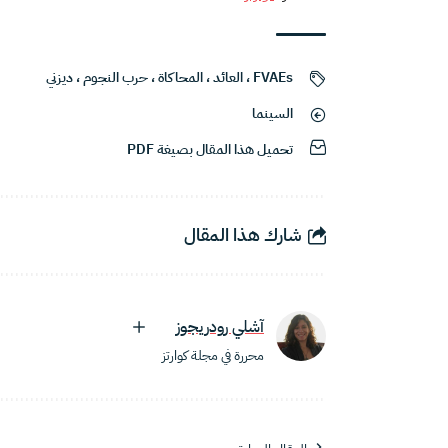
FVAEs
،
العائد
،
المحاكاة
،
حرب النجوم
،
ديزني
السينما
تحميل هذا المقال بصيغة PDF
شارك هذا المقال
آشلي رودريجوز
محررة في مجلة كوارتز