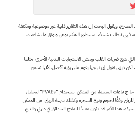
واد المسرح، ويقول البحث إن هذه التقارير ذاتية غير موضوعية ومكثفة
ؤقتة، فهي تتطلب شخصًا يستطيع التفكير بوعي ويوثق ما يشاهده،
التي تتبع ضربات القلب وبعض الاستجابات البدنية الأخرى، مثلما
” مع فيلمها “العائد”، لكن ديزني تقول إن نهجها يقوم على رؤية أفضل، لأنها تسمح
يقول فريق البحث إن هذه الطريقة ممن الممكن توظيفها خارج قاعات السينما، من الممكن استخدام “FVAEs” لتحليل
للرياح وفقًا لحجم ونوع الشجرة وكذلك سرعة الرياح، من الممكن
حركة، هذا الأمر قد يكون مفيدًا لنماذج الحدائق في ديزني والذي