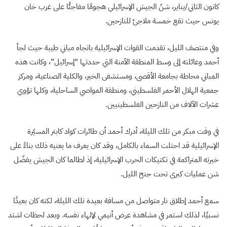
كانون الثاني/يناير، شنّ الجيش الإسرائيلي هجومًا مفاجئًا على غرب خان
يونس حيث تقع خمسة ملاجئ للنازحين.
وفي منتصف الليل، تقدمت القوات الإسرائيلية باتجاه مباني طيبة حيث لجأ
أحمد وعائلته إلى وسط المنطقة الآمنة التي حددتها “إسرائيل”، وكانت هذه
المباني محاطة بجامعة الأقصى، ومستشفى الخير، والكلية الصناعية، ومركز
جمعية الهلال الأحمر الفلسطيني، ومنطقة المواصي الساحلية، وكلها تؤوي
عشرات الآلاف من النازحين الفلسطينيين.
في وقت مبكر من تلك الليلة، أدرك أحمد أن طائرات كواد كابتر المسيّرة
الإسرائيلية قد احتلت السماء بالكامل، وقد كان يعرف ما يعنيه ذلك بناءً على
خبرته المتراكمة في تكتيكات الحرب الإسرائيلية، إذ لطالما كان الجيش يفضّل
شن عمليات كبرى تحت جنح الليل.
سمع أحمد إطلاق نار متواصل من مسافة بعيدة تلك الليلة، لكنه كان بعيدًا
نسبيًا، لذلك استمر في مشاهدة عرض أنيمي لإلهاء نفسه. وبعد لحظات اشتد