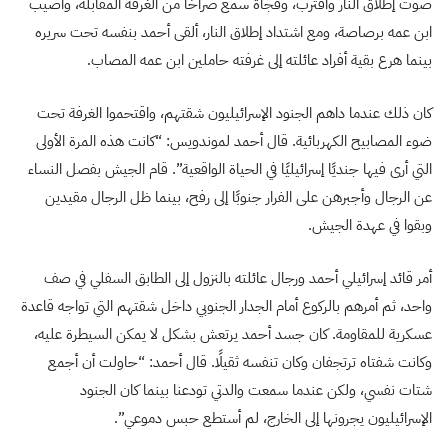
صوت إطلاق النار واقترب، وفجأة سمع صراخًا من الغرفة المقابلة، وأصيب
ابن عمه برصاصة، ومع اشتداد إطلاق النار، ألقى أحمد بنفسه تحت سريره
بينما هرع بقية أفراد عائلته إلى غرفته حاملين ابن عمه المصاب.
كان ذلك عندما داهم الجنود الإسرائيليون شقتهم، واقتحموا الغرفة تحت
ضوء المصابيح الكهربائية. قال أحمد لموندويس: “كانت هذه المرة الأولى
التي أرى فيها جنديًا إسرائيليًا في الحياة الواقعية”. قام الجيش بفصل النساء
عن الرجال وأجبرهن على الفرار جنوبًا إلى رفح، بينما ظل الرجال مقيدين
وبقوا في عهدة الجيش.
أمر قائد إسرائيلي أحمد ورجال عائلته بالنزول إلى الطابق السفلي في صف
واحد، ثم أمرهم بالركوع أمام الجدار الجنوبي داخل شقتهم التي تواجه قاعدة
عسكرية للمقاومة. كان جسد أحمد يرتعش بشكل لا يمكن السيطرة عليه،
وكانت شفتاه ترتجفان وكان تنفسه ثقيلًا. قال أحمد: “حاولت أن أجمع
شتات نفسي، ولكن عندما سمعت والدتي تودعنا بينما كان الجنود
الإسرائيليون يجرونها إلى الخارج، لم أستطع حبس دموعي”.