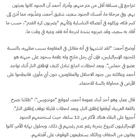
تتراجع إلى مسافة أقل من متر منهم، وأدرك أحمد أن الجنود كانوا يعبثون
بهم. وفي مرحلة ما، أمسك الجنود سعيد، شقيق أحمد، وعذّبوه، مما أدى إلى
كسر فكه، وركلوه في أعضائه التناسلية وكأنهم “يضربون كرة القدم”، حسب ما
أفاد به سعيد، وقد ضربوه بشدة لدرجة أنه فقد وعيه في وقت ما.
أوضح أحمد: “لقد اشتبهوا في أنه مقاتل في المقاومة بسبب مظهره، بالنسبة
للجنود الإسرائيليين، فإن أي رجل ملتحٍ وله علامة سجود على جبهته هو
عضو في حماس”. وبعد لحظات، اندلع تبادل كثيف لإطلاق النار أثناء تواجد
أحمد وعائلته بين جنود الاحتلال والمقاومين، دون أي مأوى. فانبطحوا على
الأرض في محاولة يائسة للاحتماء.
قال عمار، وهو أحد أبناء عمومة أحمد، لموقع “موندويس”: “ظللنا نصرخ
باللغة العربية، أوقفوا إطلاق النار، وبعد لحظات قليلة توقف إطلاق النار”.
اُجبروا على البقاء هناك لأكثر من 12 ساعة، حيث استخدمهم الجنود
الإسرائيليون كدروع بشرية رغم عدم رغبتهم في ذلك. وبحلول نهاية الأمر، كانوا
يعانون من الجفاف وبالكاد يستطيعون الوقوف على أقدامهم.