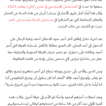
سمعوا ما حدث في
المستشفى الإندونيسي في تشرين الثاني/ نوفمبر 2023.
وكان هذا أيضًا قبل ظهور الأخبار في نيسان/ أبريل من هذه السنة عن المجازر
والمقابر الجماعية التي تم اكتشافها في
مستشفى الشفاء
ومستشفى ناصر،
حيث تم الكشف عن مئات الجثث.
بعد انتهاء تبادل إطلاق النار، أجبر جنود الاحتلال أحمد وبقية الرجال على
الدخول إلى أحد المباني. كان المبنى مظلمًا بالكامل باستثناء الغرفة التي أُجبر
أحمد وعائلته على دخولها. تم تدمير جدران الغرفة الجنوبية والشرقية، مما
جعل من بداخلها مرئيين لأي شخص يمكن رؤيته من قاعدة المقاومة.
وبين الحين والآخر، يأتي جندي ويوجّه شعاع ليزر أحمر تجاههم لبضع دقائق
ثم يغادر. وأوضح أحمد قائلا “أعتقد أنه كان يحاول أن يوضح للمقاومين أننا
كنا أيضًا داخل ذلك المبنى، حيث كانوا يستخدموننا مرة أخرى كدروع بشرية”.
وبعد لحظات، أخذهم الجنود واحدًا تلو الآخر إلى غرفة أخرى. وكانت هذه
المرة الأولى منذ أكثر من 18 ساعة من احتجازهم كرهائن لبدء استجوابهم.