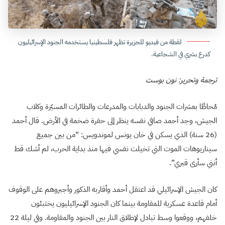
لقطة من فيديو للجزيرة تظهر فلسطينيا يستخدمه الجنود الإسرائيليون
كدرع بشري في الشجاعية.
ترجمة وتحرير: نون بوست
مُحاطًا بعشرات الجنود والدبابات والمدرعات والطائرات المسيّرة وكلاب
الجيش، وجد أحمد صافي نفسه ينظر إلى حفرة ضخمة في الأرض. قال أحمد
(26 سنة) الذي يسكن في خان يونس لموندويس: “من بين جميع
سيناريوهات الموت التي تخيلت نفسي فيها منذ بداية الحرب، لم أشك قط
أنني سأرى قبري”.
كان الجيش الإسرائيلي قد اعتقل أحمد وأقاربه الذكور وأجبروهم على الوقوف
أمام قاعدة عسكرية للمقاومة بينما كان الجنود الإسرائيليون يختبئون
خلفهم، ووقعوا وسط تبادل لإطلاق النار بين الجنود والمقاومة. وفي ليلة 22