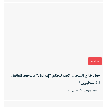
سياسة
جيل خارج السجل.. كيف تتحكم “إسرائيل” بالوجود القانوني
للفلسطينيين؟
سجود عوايص
٦ أغسطس ٢٠٢٦