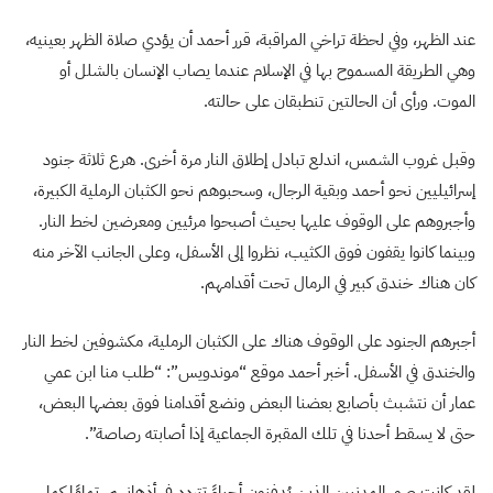
عند الظهر، وفي لحظة تراخي المراقبة، قرر أحمد أن يؤدي صلاة الظهر بعينيه،
وهي الطريقة المسموح بها في الإسلام عندما يصاب الإنسان بالشلل أو
الموت. ورأى أن الحالتين تنطبقان على حالته.
وقبل غروب الشمس، اندلع تبادل إطلاق النار مرة أخرى. هرع ثلاثة جنود
إسرائيليين نحو أحمد وبقية الرجال، وسحبوهم نحو الكثبان الرملية الكبيرة،
وأجبروهم على الوقوف عليها بحيث أصبحوا مرئيين ومعرضين لخط النار.
وبينما كانوا يقفون فوق الكثيب، نظروا إلى الأسفل، وعلى الجانب الآخر منه
كان هناك خندق كبير في الرمال تحت أقدامهم.
أجبرهم الجنود على الوقوف هناك على الكثبان الرملية، مكشوفين لخط النار
والخندق في الأسفل. أخبر أحمد موقع “موندويس”: “طلب منا ابن عمي
عمار أن نتشبث بأصابع بعضنا البعض ونضع أقدامنا فوق بعضها البعض،
حتى لا يسقط أحدنا في تلك المقبرة الجماعية إذا أصابته رصاصة”.
لقد كانت صور المدنيين الذين يُدفنون أحياءً تتردد في أذهانهم، تمامًا كما