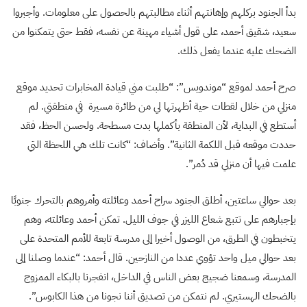
بدأ الجنود بركلهم وإهانتهم أثناء مطالبتهم بالحصول على معلومات. وأجبروا
سعيد، شقيق أحمد، على قول أشياء مهينة عن نفسه، فقط حتى يتمكنوا من
الضحك عليه عندما يفعل ذلك.
صرح أحمد لموقع “موندويس”: “طلبت مني قيادة المخابرات تحديد موقع
منزلي من خلال لقطات حية أظهرتها لي من طائرة مسيرة في منطقتي. لم
أستطع في البداية، لأن المنطقة بأكملها بدت مسطحة. ولحسن الحظ، فقد
حددت موقعه قبل اللكمة الثانية”. وأضاف: “كانت تلك هي اللحظة التي
علمت فيها أن منزلي قد دُمر”.
بعد حوالي ساعتين، أطلق الجنود سراح أحمد وعائلته وأمروهم بالتحرك جنوبًا
بإجبارهم على تتبع شعاع الليزر في جوف الليل. تمكن أحمد وعائلته، وهم
يتخبطون في الطرق، من الوصول أخيرا إلى مدرسة تابعة للأمم المتحدة على
بعد حوالي ميل واحد تؤوي عددا من النازحين. قال أحمد: “عندما وصلنا إلى
المدرسة، وسمعنا ضجيج بعض الناس في الداخل، انفجرنا بالبكاء الممزوج
بالضحك الهستيري. لم نتمكن من تصديق أننا نجونا من هذا الكابوس”.