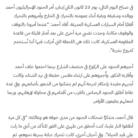
في صباح اليوم التالي، يوم 23 كانون الثاني/يناير، أمر الجنود الإسرائيليون أحمد
ووالده وشقيقه وبقية أبناء عمومته بالتحرك في الخارج وأمروهم بالتحرك
أفقيًا أمام السيارات العسكرية المدرعة. أفاد أحمد: “عندما أمرونا بالتوقف
والوقوف مكاننا، وجدت نفسي مرة أخرى على بعد أمتار قليلة من قاعدة
المقاومة العسكرية، كانت تلك هي اللحظة التي أدركت فيها أننا نُستخدم
كدروع بشرية”.
أجبرهم الجنود على الركوع في منتصف الشارع بينما احتموا خلف أحمد
وأقاربه الذكور. وأُجبروهم على ارتداء ملابس خفيفة في برد الشتاء، وكانت
أيديهم مقيدة بإحكام لدرجة أنهم لم يتمكنوا من الشعور بأصابعهم. وفي عدة
نقاط أطلق الجنود الرصاص بالقرب من أقدامهم في محاولة لإرهابهم، وربما
لجعلهم يطيعون الأوامر.
قال أحمد، متذكرًا ضحكات الجنود من مدى خوفه هو وعائلته: “في كل مرة
أطلقوا النار علينا، كنت أتحقق من ظهري على الفور للتأكد من أنني ما زلت
على قيد الحياة”. وفي أحيان أخرى، كانت تتحرك دبابة بسرعة نحوهم، ثم