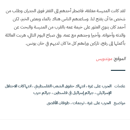
لقد كانت المدرسة مغلقة، فاضطر أحدهم إلى القفز فوق الجدران وطلب من
شخص ما أن يفتح لنا. وساعدهم الناس هناك بالماء وبعض الخبز، لكن
أحمد كان ينوي العثور على خيمة عمه بالقرب من المدرسة والبحث عن
والدته وأخواته. وأخيرا وجدهم مع عمه. وفي صباح اليوم التالي، هربت العائلة
بأكملها إلى رفح، تاركين وراءهم كل ما كان لديهم في خان يونس.
الموقع:
موندويس
علامات
الحرب على غزة
،
انتهاك حقوق الشعب الفلسطيني
،
انتهاكات الاحتلال
الإسرائيلي
،
جرائم إسرائيل في فلسطين
،
جرائم حرب
مواضيع
الحرب على غزة
،
ترجمات
،
طوفان الأقصى