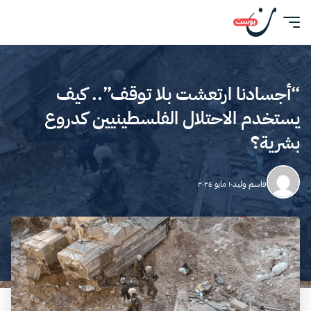
“أجسادنا ارتعشت بلا توقف”.. كيف
يستخدم الاحتلال الفلسطينيين كدروع
بشرية؟
قاسم وليد
١٠ مايو ٢٠٢٤