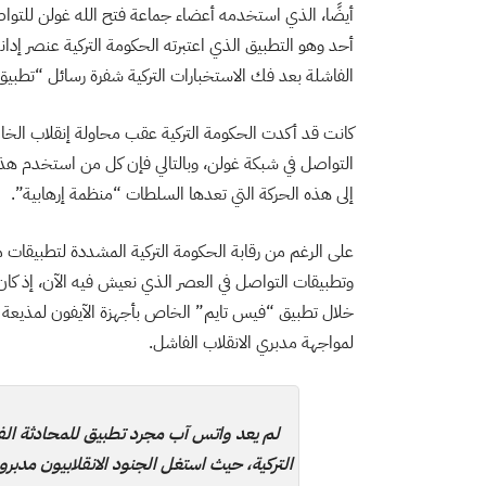
أيضًا، الذي استخدمه أعضاء جماعة فتح الله غولن للتواص
أحد وهو التطبيق الذي اعتبرته الحكومة التركية عنصر إدا
الفاشلة بعد فك الاستخبارات التركية شفرة رسائل “تطبيق 
كانت قد أكدت الحكومة التركية عقب محاولة إنقلاب الخا
التواصل في شبكة غولن، وبالتالي فإن كل من استخدم هذا 
إلى هذه الحركة التي تعدها السلطات “منظمة إرهابية”.
على الرغم من رقابة الحكومة التركية المشددة لتطبيقات م
وتطبيقات التواصل في العصر الذي نعيش فيه الآن، إذ كا
خلال تطبيق “فيس تايم” الخاص بأجهزة الآيفون لمذيعة سي
لمواجهة مدبري الانقلاب الفاشل.
لم يعد واتس آب مجرد تطبيق للمحادثة الفو
التركية، حيث استغل الجنود الانقلابيون مدبرو 