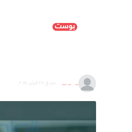
الرئيسية
سياسة
ا
تطبيق “بي تي تي”: هل س
أميرة جمال
نشر في ٢٥ فبراير ,٢٠١٨