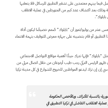
ل فيما بينهم معتمدين على تشفير التطبيق للرسائل فلا يتعقبها
نة وذلك بعد اكتشاف عدد كبير من المتورطين في عملية الانقلاب
بايلوك”.
مس عشر من يوليو/تموز أن “بايلوك” صُمم خصيصًا ليكون أداة
التطبيق أو قام بتنصيبه على جهازه معرض للتوقيف بتهمة الانتماء
ثل “بايلوك” فإنها تدرك جيدًا أهمية مواقع التواصل الاجتماعي
ن ظهور الرئيس التركي رجب طيب أردوغان من خلال اتصال مرئي من
 إن إن ترك ليدعو المواطنين للخروج للشوارع في كل مدينة تركيا
رية بالنسبة للأتراك، وبالأخص الحكومة
عملية الانقلاب الفاشل في تركيا التطبيق في