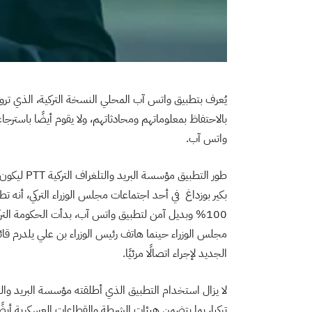
يُعرف بتطبيق واتس آب المحلي النسخة التركية، الذي تروج
بالاحتفاظ بمعلوماتهم ومحادثاتهم، ولا يقوم أيضًا باسترجاعها
واتس آب.
طور التطبيق مؤسسة البريد والتلغراف التركية PTT ليكون اسمه
بكير بوزداغ في أحد اجتماعات مجلس الوزراء التركي، أنه ت
100% وبديل آمن لتطبيق واتس آب، بدأت الحكومة التر
مجلس الوزراء حينما هاتف رئيس الوزراء بن علي يلدرم قائ
الجديد لإجراء اتصالًا مرئيًا.
لا يزال استخدام التطبيق الذي أطلقته مؤسسة البريد والت
تركيا، بما يتضمن هيئات الشرطة والقطاعات العسكرية أيضً