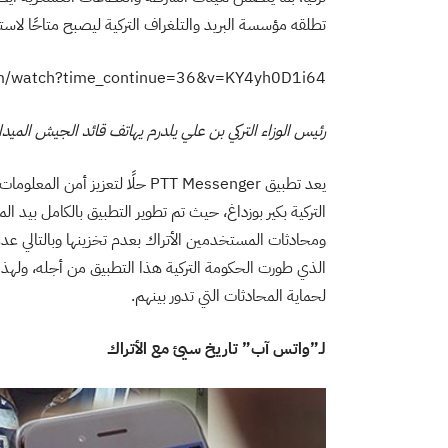
تطلقه مؤسسة البريد والتلغراف التركية ليصبح متاحًا لاس
om/watch?time_continue=36&v=KY4yh0D1i64
رئيس الوزاء التركي بن علي يلدرم يهاتف قائد الجيش الميدا
يعد تطبيق PTT Messenger حلًا ل
التركية بكير بوزداغ، حيث تم تطوير التطبيق بالكامل بيد ال
ومحادثات المستخدمين الأتراك بعدم تخزينها وبالتالي ع
الذي طورت الحكومة التركية هذا التطبيق من أجله، وله
لحماية المحادثات التي تدور بينهم.
لـ”واتس آب” تاريخ سيئ مع الأتراك