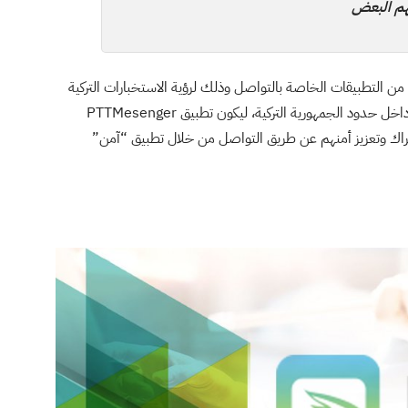
هم البعض
ن التطبيقات الخاصة بالتواصل وذلك لرؤية الاستخبارات التركية
أن تلك الرقابة هي إجراءات أمنية لتعزيز أمن المعلومات داخل حدود الجمهورية التركية، ليكون تطبيق PTTMesenger
راك وتعزيز أمنهم عن طريق التواصل من خلال تطبيق “آمن”