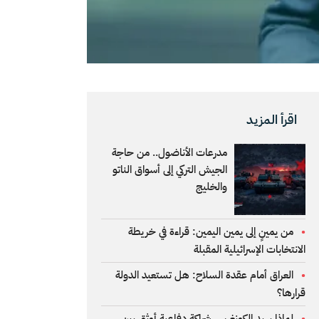
اقرأ المزيد
مدرعات الأناضول.. من حاجة
الجيش التركي إلى أسواق الناتو
والخليج
من يمينٍ إلى يمين اليمين: قراءة في خريطة
الانتخابات الإسرائيلية المقبلة
العراق أمام عقدة السلاح: هل تستعيد الدولة
قرارها؟
لماذا يريد الكونغرس شراكة دفاعية أوثق بين