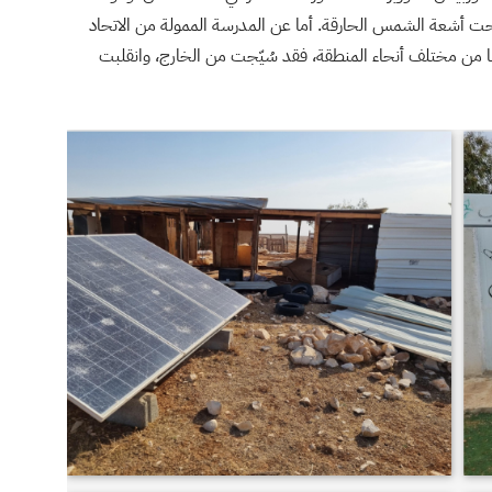
ت أشعة الشمس الحارقة. أما عن المدرسة الممولة من الاتحاد
يوماً 120 طفلاً يتوافدون إليها من مختلف أنحاء المنطقة، فقد سُيّجت من الخارج، وانقلبت