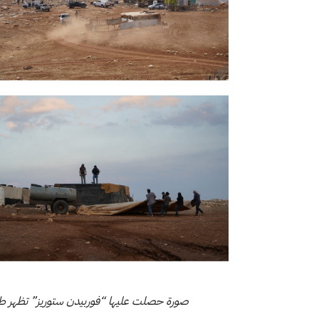
صورة حصلت عليها “فوربيدن ستوريز” تظهر طر