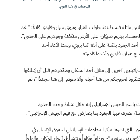
الهجمات في هذا اليوم.
 عائلة فلسطينيّة حاولت الفرار. ويروي عيران-فاردي قائلاً: “لقد
ور الخمسة، بينهم صبيّان، على الأرض منكفئة وجوههم على الحصى”.
 أحد الجنود بلكمة على أنفه كما يروي، وسط ادّعاء أحد
يّ عيران-فاردي وأخذوا كاميرته.
سرائيليين آخرين إلى منازل أحد السكان وهدّدوهم قبل أن يُطلقوا
رونا لخروجكم من هنا أحياء، وألا تعودوا إلى هنا مجددًا”، ثم
دث باسم الجيش الإسرائيلي إنه خلال نشاط وحدة الحدود
، تصرف فيها الجنود بما يتعارض مع قيم الجيش الإسرائيلي”.
 -التي نشرها مركز المعلومات الإسرائيلي لحقوق الإنسان في
لمركز مع منظّمة “فوربيدن ستوريز”- حطاماً وركاماً منتشراً في أنحاء المكان، وألواحاً