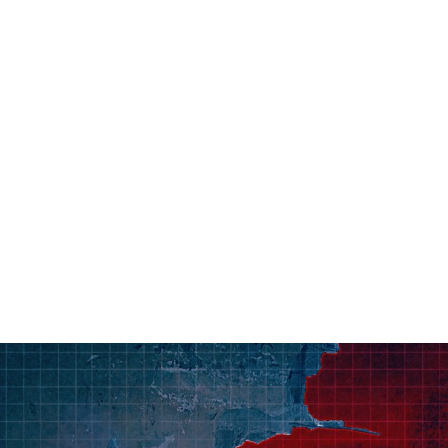
قتصاد
مجتمع
ثقافة
ملفات
معمقة
بودكاست
 عليك”.. المستوطنون والعنف ف