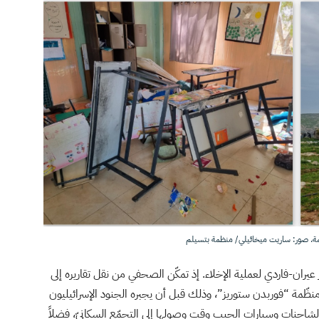
مة. صور: ساريت ميخائيلي/ منظمة بتسيلم
يران-فاردي لعملية الإخلاء. إذ تمكّن الصحفي من نقل تقاريره إلى
نظّمة “فوربدن ستوريز”، وذلك قبل أن يجبره الجنود الإسرائيليون
لشاحنات وسيارات الجيب وقت وصولها إلى التجمّع السكانيّ، فضلاً