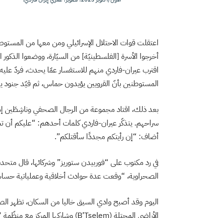
اعتقلت قوات الاحتلال الإسرائيلي ومن معها من المستوطنين
أخرجوا الأسرة [الفلسطينيّة] من السيّارة، ووضعوا الذك
اقترب عيران-فاردي منهم للاستفسار عمّا يحدث، فردّ عليه
المستوطنين بأنّ القرويين يؤيدون حماس، ثم قيّد جنود يد
بعد ذلك، اقتاد
مجموعة من الرجال الصحفي
وناشِطَين إ
سراحهم. يتذكّر عيران-فاردي كلمات أحدهم: “عليكم أن تشك
أضاف: “إن رأيتكم مجددًا سأقتلكم”.
في رد مكتوب على “فوربيدن ستوريز” وشركائها، قال متح
الصحراوية، “وقعت عدة حوادث أخلاقية وعملياتية حساسة
اليوم وقد أصبح وادي السيق خاليا من السكان، تظهر الصور
الأراضي المحتلة (B’Tselem) وشاركها ا