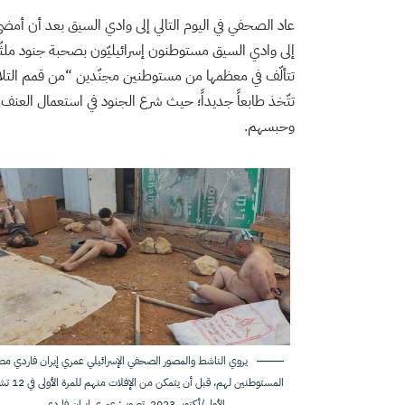
عاد الصحفي في اليوم التالي إلى وادي السيق بعد أن أمض
إلى وادي السيق مستوطنون إسرائيليّون بصحبة جنود ملثّ
تتألّف في معظمها من مستوطنين مجنّدين “من قمم التلال”
تتّخذ طابعاً جديداً؛ حيث شرع الجنود في استعمال العنف 
وحبسهم.
يروي الناشط والمصور الصحفي الإسرائيلي عمري إيران فاردي مطا
المستوطنين لهم، قبل أن يتمكن 
الأول/أكتوبر 2023. تصوير: عمري إيران فاردي.