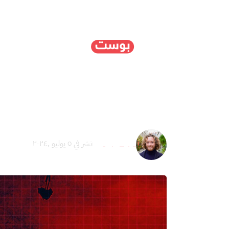
الرئيسية
سياسة
ا
“سأقتلك إن وقعت عيناي
فينياس روكير
نشر في ٥ يوليو ,٢٠٢٤