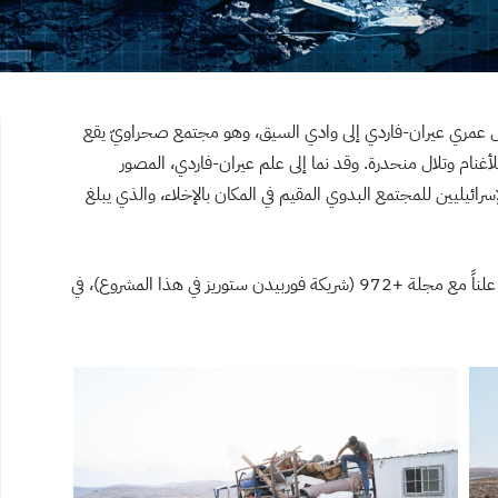
 عمري عيران-فاردي إلى وادي السيق، وهو مجتمع صحراويّ يقع
للأغنام وتلال منحدرة. وقد نما إلى علم عيران-فاردي، المصور
ائيليين للمجتمع البدوي المقيم في المكان بالإخلاء، والذي يبلغ
حينها شرع عيران-فاردي، الذي وافق على مشاركة حسابه علناً مع مجلة +972 (شريكة فوربيدن ستوريز في هذا المشروع)، في