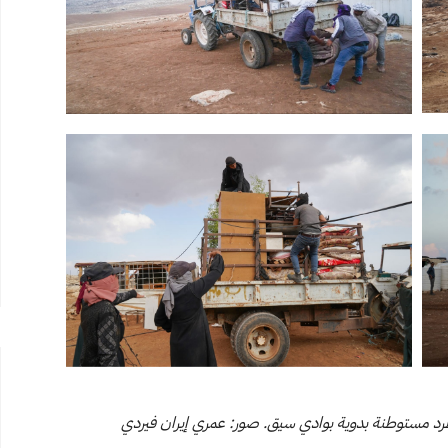
د مستوطنة بدوية بوادي سيق. صور: عمري إيران فيردي