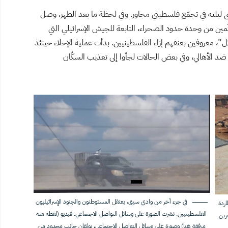
ى ليلته في تجمّع فلسطيني مجاور. وفي لحظة ما بعد الظهر، وصل
مين من وحدة حدود الصحراء، التابعة للجيش الإسرائيلي التي
، معروفين بعنفهم إزاء الفلسطينيين. بدأت عملية الإخلاء حينئذ
ضد الأهالي، وفي بعض الحالات لجأوا إلى تعذيب السكّان
في جزء آخر من وادي سيق، يعتقل المستوطنون والجنود الإسرائيليون
ردة
الفلسطينيين. نشرت الصورة على وسائل التواصل الاجتماعي. فيديو (لقطة منه
من الإفلات منهم للمرة الأولى في 12 تشرين
مرفقة هنا) وصورة على وسائل التواصل الاجتماعي، يوثقان جانب محدود من