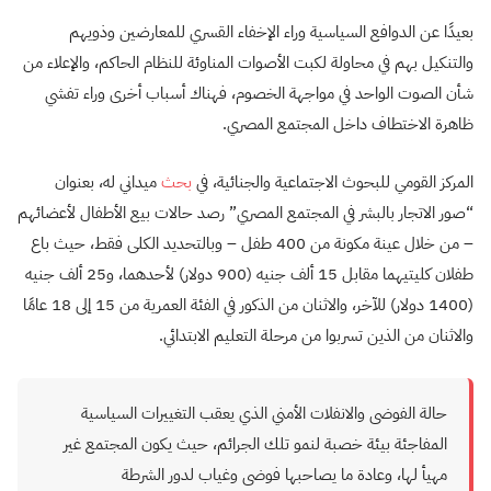
بعيدًا عن الدوافع السياسية وراء الإخفاء القسري للمعارضين وذويهم
والتنكيل بهم في محاولة لكبت الأصوات المناوئة للنظام الحاكم، والإعلاء من
شأن الصوت الواحد في مواجهة الخصوم، فهناك أسباب أخرى وراء تفشي
ظاهرة الاختطاف داخل المجتمع المصري.
المركز القومي للبحوث الاجتماعية والجنائية، في
بحث
ميداني له، بعنوان
“صور الاتجار بالبشر في المجتمع المصري” رصد حالات بيع الأطفال لأعضائهم
– من خلال عينة مكونة من 400 طفل – وبالتحديد الكلى فقط، حيث باع
طفلان كليتيهما مقابل 15 ألف جنيه (900 دولار) لأحدهما، و25 ألف جنيه
(1400 دولار) للآخر، والاثنان من الذكور في الفئة العمرية من 15 إلى 18 عامًا
والاثنان من الذين تسربوا من مرحلة التعليم الابتدائي.
حالة الفوضى والانفلات الأمني الذي يعقب التغييرات السياسية
المفاجئة بيئة خصبة لنمو تلك الجرائم، حيث يكون المجتمع غير
مهيأ لها، وعادة ما يصاحبها فوضى وغياب لدور الشرطة