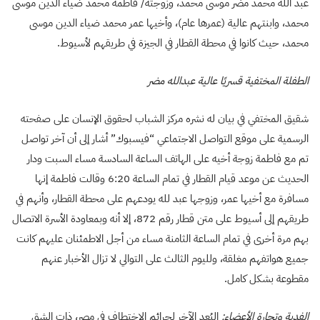
عبد الله محمد مضر موسى محمد، وزوجته/ فاطمة محمد ضياء الدين موسى
محمد، وابنتهم عالية (عمرها عام)، وأخيها عمر محمد ضياء الدين موسى
محمد، حيث كانوا في محطة القطار في الجيزة في طريقهم لأسيوط.
الطفلة المختفية قسريًا عالية عبدالله مضر
شقيق المختفي في بيان له نشره مركز الشباب لحقوق الإنسان على صفحته
الرسمية على موقع التواصل الاجتماعي “فيسبوك” أشار إلى أن آخر تواصل
تم مع فاطمة زوجة أخيه على الهاتف الساعة السادسة مساء السبت ودار
الحديث عن موعد قيام القطار في تمام الساعة 6:20 وقالت فاطمة إنها
مسافرة مع أخيها عمر، وزوجها عبد لله يودعهم على محطة القطار، وأنهم في
طريقهم إلى أسيوط على متن قطار رقم 872، إلا أنه وبمعاودة الأسرة الاتصال
بهم مرة أخرى في تمام الساعة الثامنة مساء من أجل الاطمئنان عليهم كانت
جميع هواتفهم مغلقة، ولليوم الثالث على التوالي لا تزال الأخبار عنهم
مقطوعة بشكل كامل.
الفدية وتجارة الأعضاء:
البُعد الآخر لجرائم الاختطاف في مصر، ذات الشق