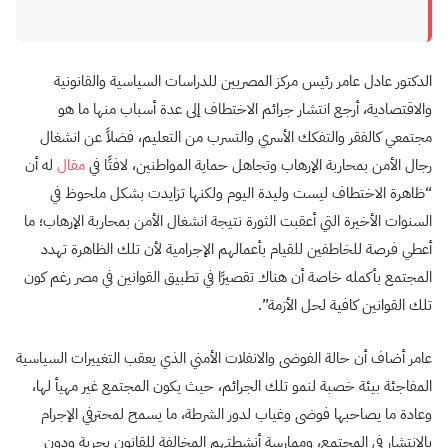
الدكتور عادل عامر رئيس مركز المصريين للدراسات السياسية والقانونية
والاقتصادية، أرجع انتشار جرائم الاختطاف إلى عدة أسباب منها ما هو
مجتمعي كالفقر والتفكك الأسري والتسرب من التعليم، فضلاً عن انشغال
رجال الأمن بمحاربة الإرهاب وتجاهل حماية المواطنين، لافتًا في
مقال
له أن
“ظاهرة الاختطاف ليست وليدة اليوم ولكنها تزايدت بشكل ملحوظ في
السنوات الأخيرة التي أعقبت الثورة نتيجة انشغال الأمن بمحاربة الإرهاب؛ ما
أعطي فرصة للخاطفين للقيام بأعمالهم الإجرامية لأن تلك الظاهرة تهدد
المجتمع بأكمله خاصة أن هناك تقصيرًا في تطبيق القوانين في مصر رغم كون
تلك القوانين كافية لحل الأزمة”.
عامر أضاف أن حالة الفوضى والانفلات الأمني الذي يعقب التغييرات السياسية
المفاجئة بيئة خصبة لنمو تلك الجرائم، حيث يكون المجتمع غير مهيأ لها،
وعادة ما يصاحبها فوضى وغياب لدور الشرطة، ما يسمح لمحترفي الإجرام
بالانتشار في المجتمع، وممارسة أنشطتهم المخالفة للقانون بحرية ودون