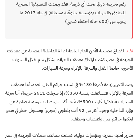
رغم تجريمه دوليًا تحت أي ذريعة، فقد رصدت التنسيقية المصرية
للحقوق والحريات (مؤسسة حقوقية مستقلة) في عام 2017 ما
يقرب من (602 حالة اختفاء قسري)
تقرير
لقطاع مصلحة الأمن العام التابعة لوزارة الداخلية المصرية عن معدلات
الجريمة في مصر، كشف ارتفاع معدلات الجرائم بشكل عام خلال السنوات
الأخيرة، خاصة القتل والسرقة بالإكراه وسرقة السيارات.
رصد التقرير زيادة قدرها 130% في نسب جرائم القتل العمد، أما معدلات
السرقة بالإكراه فتضاعفت بنسبة 350%؛ إذ سجلت 2611 جريمة، أما سرقة
السيارات فزيادتها قاربت 500%، فيما أكدت إحصاءات رسمية صادرة عن
وزارة الداخلية وجود أكثر من 92 ألف بلطجي (مجرم) ومسجل خطر في مصر،
ارتكبوا جرائم قتل واغتصاب وخطف.
تقارير أمنية مصرية ومؤشرات دولية، كشفت تضاعف معدلات الجريمة في مصر