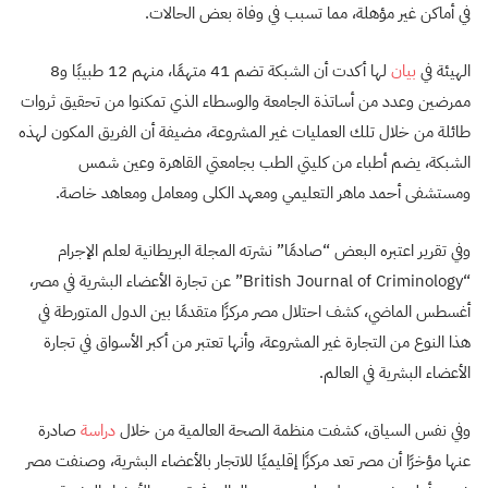
في أماكن غير مؤهلة، مما تسبب في وفاة بعض الحالات.
الهيئة في
بيان
لها أكدت أن الشبكة تضم 41 متهمًا، منهم 12 طبيبًا و8
ممرضين وعدد من أساتذة الجامعة والوسطاء الذي تمكنوا من تحقيق ثروات
طائلة من خلال تلك العمليات غير المشروعة، مضيفة أن الفريق المكون لهذه
الشبكة، يضم أطباء من كليتي الطب بجامعتي القاهرة وعين شمس
ومستشفى أحمد ماهر التعليمي ومعهد الكلى ومعامل ومعاهد خاصة.
وفي تقرير اعتبره البعض “صادمًا” نشرته المجلة البريطانية لعلم الإجرام
“
British Journal of Criminology
” عن تجارة الأعضاء البشرية في مصر،
أغسطس الماضي، كشف احتلال مصر مركزًا متقدمًا بين الدول المتورطة في
هذا النوع من التجارة غير المشروعة، وأنها تعتبر من أكبر الأسواق في تجارة
الأعضاء البشرية في العالم.
وفي نفس السياق، كشفت منظمة الصحة العالمية من خلال
دراسة
صادرة
عنها مؤخرًا أن مصر تعد مركزًا إقليميًا للاتجار بالأعضاء البشرية، وصنفت مصر