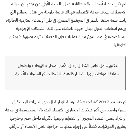
لم تكن حادثة أسماء ابنة منطقة فيصل بالجيزة الأولى من نوعها في جرائم
الاختطاف بهدف سرقة الأعضاء، فهناك قائمة طويلة من هذه الجرائم التي
باتت سمة ملفتة للنظر في المجتمع المصري في ظل أوضاعه المتردية الحاليّة،
ورغم ادعاءات الدول ببذل جهود للقضاء على تلك الشبكات الإجرامية
المتخصصة في هذا النوع من العمليات فإن المعدلات تزيد بصورة لا يمكن
تطويقها.
الدكتور عادل عامر: انشغال رجال الأمن بمحاربة الإرهاب وتجاهل
حماية المواطنين وراء انتشار ظاهرة الاختطاف في السنوات الأخيرة
في ديسمبر 2017 كشفت هيئة الرقابة الإدارية (إحدى الجهات الرقابية في
مصر) واحدة من أكبر شبكات الاتجار في الأعضاء البشرية، المتخصصة في سرقة
أو شراء بعض أعضاء المرضى أو الفقراء، وبيعها للأثرياء داخل مصر وخارجها
بملايين الدولارات، فضلاً عن إجراء عمليات جراحية لنقل الأعضاء أو سرقتها