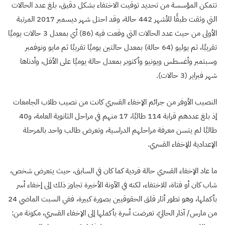
تتمكن المؤسسة من تحديد توقيت الاختفاء بشكل دقيق، بلغ عدد الحالات
التي وثقت طبقًا للأشهر 442 حالة، وقد احتل شهر ديسمبر 2017 المرتبة
الأولى من حيث عدد الحالات التي وقعت فيه (86) أي بمعدل 3 حالات يوميًا
تقريبًا، ثم يوليو (64 حالة) بمعدل حالتين يوميًا تقريبًا ثم مايو ونوفمبر
وسبتمبر وأغسطس ويونيو وأكتوبر بمعدل حالة يوميًا على الأقل، وأدناها
شهر فبراير (3 حالات).
النصيب الأوفر من جرائم الإخفاء القسري كانت من نصيب طلاب الجامعات
إذ بلغ عددهم قرابة 114 طالبًا، 17 منهم في مراحل الثانوية العامة، و40
طالبًا لم يتسن معرفة مراحلهم الدراسية، وتعرض طالب واحد بالمرحلة
الإعدادية للإخفاء القسري.
ما عاد الإخفاء القسري حالة فردية كما كان في السابق، حيث يتعرض شخص،
شاب كان أو فتاة، للاختفاء، لكنه في الآونة الأخيرة تجاوز ذلك إلى إخفاء أسر
بأكملها، وهو تطور أثار قلق الحقوقيين بصورة كبيرة، ففي السبت الماضي 24
من مارس/ آذار الحاليّ، تعرضت أسرة بأكملها إلى الإخفاء القسري، مكونة من: