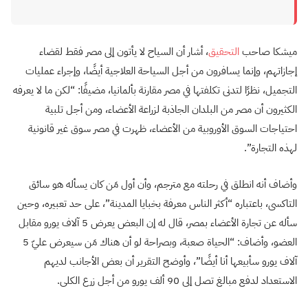
ميشكا صاحب
التحقيق
، أشار أن السياح لا يأتون إلى مصر فقط لقضاء
إجازاتهم، وإنما يسافرون من أجل السياحة العلاجية أيضًا، وإجراء عمليات
التجميل، نظرًا لتدنى تكلفتها في مصر مقارنة بألمانيا، مضيفًا: “لكن ما لا يعرفه
الكثيرون أن مصر من البلدان الجاذبة لزراعة الأعضاء، ومن أجل تلبية
احتياجات السوق الأوروبية من الأعضاء، ظهرت في مصر سوق غير قانونية
لهذه التجارة”.
وأضاف أنه انطلق في رحلته مع مترجم، وأن أول مَن كان يسأله هو سائق
التاكسى، باعتباره “أكثر الناس معرفة بخبايا المدينة”، على حد تعبيره، وحين
سأله عن تجارة الأعضاء بمصر، قال له إن البعض يعرض 5 آلاف يورو مقابل
العضو، وأضاف: “الحياة صعبة، وبصراحة لو أن هناك مَن سيعرض عليّ 5
آلاف يورو سأبيعها أنا أيضًا”، وأوضح التقرير أن بعض الأجانب لديهم
الاستعداد لدفع مبالغ تصل إلى 90 ألف يورو من أجل زرع الكلى.