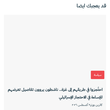
قد يعجبك ايضا
سياسة
احتُجزوا في طريقهم إلى غزة.. ناشطون يروون تفاصيل تعرضهم
للإساءة في الاحتجاز الإسرائيلي
كاثرين بورتر
٩ أغسطس ٢٠٢٦