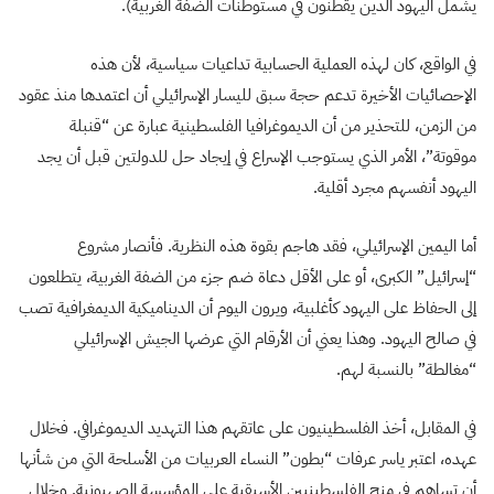
يشمل اليهود الذين يقطنون في مستوطنات الضفة الغربية).
في الواقع، كان لهذه العملية الحسابية تداعيات سياسية، لأن هذه
الإحصائيات الأخيرة تدعم حجة سبق لليسار الإسرائيلي أن اعتمدها منذ عقود
من الزمن، للتحذير من أن الديموغرافيا الفلسطينية عبارة عن “قنبلة
موقوتة”، الأمر الذي يستوجب الإسراع في إيجاد حل للدولتين قبل أن يجد
اليهود أنفسهم مجرد أقلية.
أما اليمين الإسرائيلي، فقد هاجم بقوة هذه النظرية. فأنصار مشروع
“إسرائيل” الكبرى، أو على الأقل دعاة ضم جزء من الضفة الغربية، يتطلعون
إلى الحفاظ على اليهود كأغلبية، ويرون اليوم أن الديناميكية الديمغرافية تصب
في صالح اليهود. وهذا يعني أن الأرقام التي عرضها الجيش الإسرائيلي
“مغالطة” بالنسبة لهم.
في المقابل، أخذ الفلسطينيون على عاتقهم هذا التهديد الديموغرافي. فخلال
عهده، اعتبر ياسر عرفات “بطون” النساء العربيات من الأسلحة التي من شأنها
أن تساهم في منح الفلسطينيين الأسبقية على المؤسسة الصهيونية. وخلال