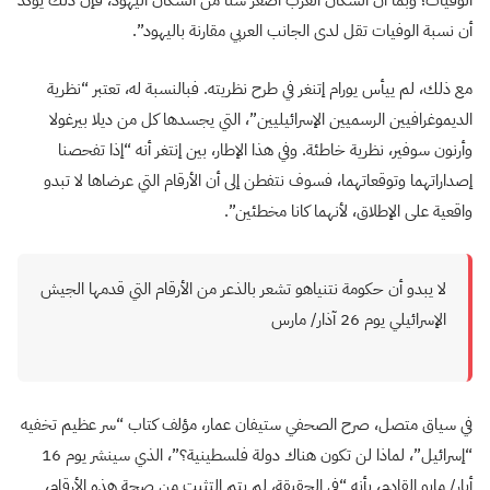
الوفيات؛ وبما أن السكان العرب أصغر سنا من السكان اليهود، فإن ذلك يؤكد
أن نسبة الوفيات تقل لدى الجانب العربي مقارنة باليهود”.
مع ذلك، لم ييأس يورام إتنغر في طرح نظريته. فبالنسبة له، تعتبر “نظرية
الديموغرافيين الرسميين الإسرائيليين”، التي يجسدها كل من ديلا بيرغولا
وأرنون سوفير، نظرية خاطئة. وفي هذا الإطار، بين إنتغر أنه “إذا تفحصنا
إصداراتهما وتوقعاتهما، فسوف نتفطن إلى أن الأرقام التي عرضاها لا تبدو
واقعية على الإطلاق، لأنهما كانا مخطئين”.
لا يبدو أن حكومة نتنياهو تشعر بالذعر من الأرقام التي قدمها الجيش
الإسرائيلي يوم 26 آذار/ مارس
في سياق متصل، صرح الصحفي ستيفان عمار، مؤلف كتاب “سر عظيم تخفيه
“إسرائيل”، لماذا لن تكون هناك دولة فلسطينية؟”، الذي سينشر يوم 16
أيار/ مايو القادم، بأنه “في الحقيقة، لم يتم التثبت من صحة هذه الأرقام،