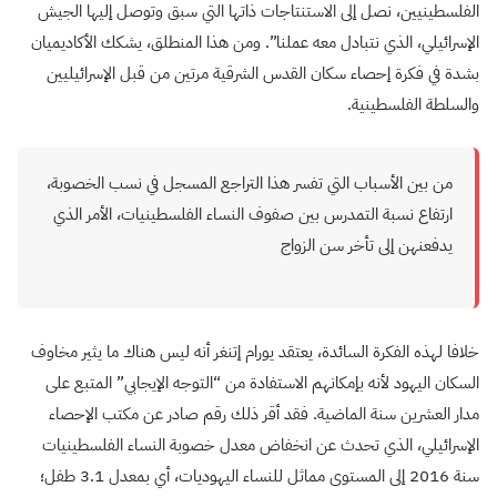
الفلسطينيين، نصل إلى الاستنتاجات ذاتها التي سبق وتوصل إليها الجيش
الإسرائيلي، الذي نتبادل معه عملنا”. ومن هذا المنطلق، يشكك الأكاديميان
بشدة في فكرة إحصاء سكان القدس الشرقية مرتين من قبل الإسرائيليين
والسلطة الفلسطينية.
من بين الأسباب التي تفسر هذا التراجع المسجل في نسب الخصوبة،
ارتفاع نسبة التمدرس بين صفوف النساء الفلسطينيات، الأمر الذي
يدفعنهن إلى تأخر سن الزواج
خلافا لهذه الفكرة السائدة، يعتقد يورام إتنغر أنه ليس هناك ما يثير مخاوف
السكان اليهود لأنه بإمكانهم الاستفادة من “التوجه الإيجابي” المتبع على
مدار العشرين سنة الماضية. فقد أقر ذلك رقم صادر عن مكتب الإحصاء
الإسرائيلي، الذي تحدث عن انخفاض معدل خصوبة النساء الفلسطينيات
سنة 2016 إلى المستوى مماثل للنساء اليهوديات، أي بمعدل 3.1 طفل؛