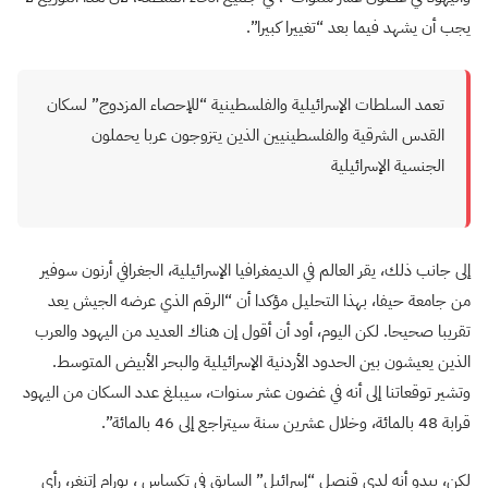
يجب أن يشهد فيما بعد “تغييرا كبيرا”.
تعمد السلطات الإسرائيلية والفلسطينية “للإحصاء المزدوج” لسكان
القدس الشرقية والفلسطينيين الذين يتزوجون عربا يحملون
الجنسية الإسرائيلية
إلى جانب ذلك، يقر العالم في الديمغرافيا الإسرائيلية، الجغرافي أرنون سوفير
من جامعة حيفا، بهذا التحليل مؤكدا أن “الرقم الذي عرضه الجيش يعد
تقريبا صحيحا. لكن اليوم، أود أن أقول إن هناك العديد من اليهود والعرب
الذين يعيشون بين الحدود الأردنية الإسرائيلية والبحر الأبيض المتوسط.
وتشير توقعاتنا إلى أنه في غضون عشر سنوات، سيبلغ عدد السكان من اليهود
قرابة 48 بالمائة، وخلال عشرين سنة سيتراجع إلى 46 بالمائة”.
لكن، يبدو أنه لدى قنصل “إسرائيل” السابق في تكساس ، يورام إتنغر، رأي