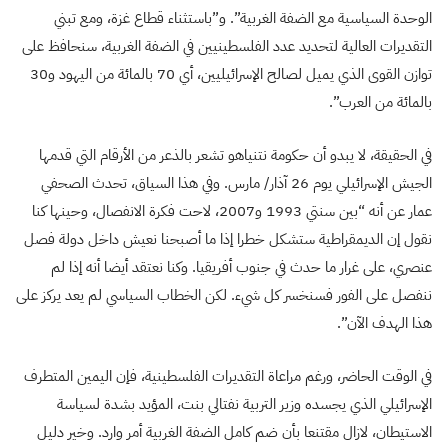
الوحدة السياسية مع الضفة الغربية”. و”باستثناء قطاع غزة، ومع تبني
التقديرات العالية لتحديد عدد الفلسطينيين في الضفة الغربية، سنحافظ على
توازن القوى الذي يميل لصالح الإسرائيليين، أي 70 بالمائة من اليهود و30
بالمائة من العرب”.
في الحقيقة، لا يبدو أن حكومة نتنياهو تشعر بالذعر من الأرقام التي قدمها
الجيش الإسرائيلي يوم 26 آذار/ مارس. وفي هذا السياق، تحدث الصحفي
عمار عن أنه “بين سنتي 1993 و2007، لاحت فكرة الانفصال، وحينها كنا
نقول إن الديمقراطية ستشكل خطرا إذا ما أصبحنا نعيش داخل دولة فصل
عنصري، على غرار ما حدث في جنوب أفريقيا. وكنا نعتقد أيضا أنه إذا لم
ننفصل على الفور فسنخسر كل شيء. لكن الخطاب السياسي لم يعد يركز على
هذا الهدف الآن”.
في الوقت الحاضر، ورغم مراعاة التقديرات الفلسطينية، فإن اليمين المتطرف
الإسرائيلي الذي يجسده وزير التربية نفتالي بنت، المؤيد بشدة لسياسة
الاستيطان، لازال مقتنعا بأن ضم كامل الضفة الغربية أمر وارد. وخير دليل