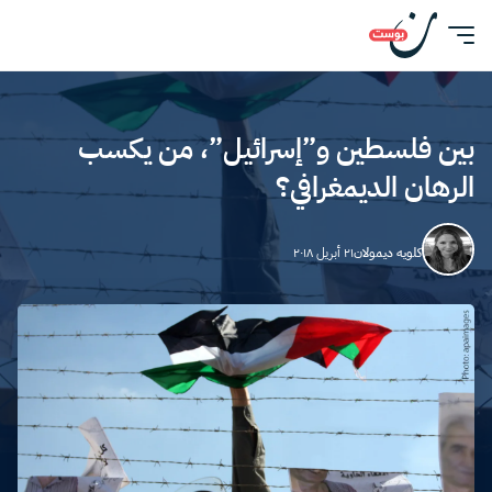
بين فلسطين و”إسرائيل”، من يكسب
الرهان الديمغرافي؟
كلويه ديمولان
٢١ أبريل ٢٠١٨