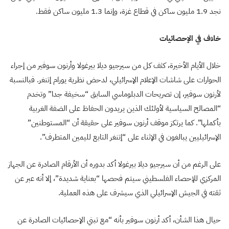
نجد 1.9 مليون ساكن في قطاع غزة، وإنما 1.3 مليون ساكن فقط.
خلاف في الإحصائيات
خلال الأيام الأخيرة، كثف كل من سيرجيو ديلا بيرغولا وأرنون سوفير من إجراء
الحوارات على شاشات الإعلام الإسرائيلي، لدحض نظرية يورام إتنغر. فبالنسبة
لأرنون سوفير، إن تصريحات الدبلوماسي السابق “سخيفة جدا” وتخدم
“المصالح السياسية لأولئك الذين يريدون الحفاظ على الضفة الغربية
بأكملها”. كما يرتكز موقف أرنون سوفير على حقيقة أن “المستوطنين”
الإسرائيليين يبالغون في الإثناء على “إتنغر التابع لليمين المتطرف”.
على الرغم من أن سيرجيو ديلا بيرغولا أكد بدوره أن الأرقام الصادرة عن الجهاز
المركزي للإحصاء الفلسطيني سيتم فحصها “بعناية شديدة”، إلا أنه عبر عن
ثقته في الجيش الإسرائيلي الذي سيشرف على هذه العملية.
حيال هذا الشأن، أكد أرنون سوفير بأنه “مع تبني الإحصائيات الصادرة عن