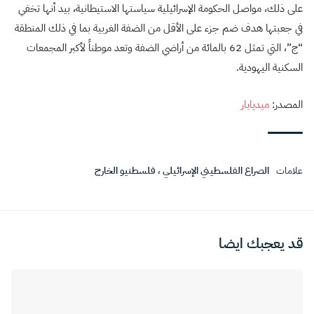
على ذلك، مواصل الحكومة الإسرائيلية سياستها الاستيطانية، بيد أنها تخفي
في جعبتها هدف ضم جزء على الأقل من الضفة الغربية بما في ذلك المنطقة
“ج”، التي تمثل 62 بالمائة من أراضي الضفة وتعد موطناً لأكبر المجمعات
السكنية اليهودية.
المصدر:
ميديابار
علامات
الصراع الفلسطيني الإسرائيلي
،
فلسطنيو الخارج
قد يعجبك ايضا