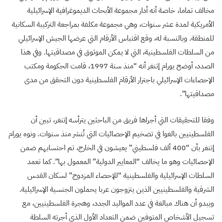
مخالف تماما، خاصة أنه أدار مجموعة الأبحاث الديموغرافية الإسرائيلية
الأمريكية لمدة عشر سنوات، وهي مجموعة مكلفة بمراجعة التركيبة السكانية
للمنطقة. وبالنسبة له، وقع اقتباس الأرقام التي عرضها الجيش الإسرائيلي
من السلطات الفلسطينية، التي لا يمكن الموثوق في مصداقيتها. وفي هذا
الصدد، أوضح يورام إتنغر أنه “منذ سنة 1997، قامت الحكومة ومكتب
الإحصاءات الإسرائيلي باجترار الأرقام الفلسطينية دون التحقق من مدى
مصداقيتها”.
وفقا للتحقيقات التي أجراها فريق من الباحثين يترأسه إتنغر، تبين أن
الفلسطينيين بالغوا في تضخيم الإحصائيات التي تُنشر منذ سنوات. ونوه يورام
إتنغر بأن “400 ألف فلسطيني” يعيشون في الخارج، تم احتسابهم ضمن
الإحصائيات وهو ما يخالف “المعايير الدولية” المعمول بها”. كما تعمد
السلطات الإسرائيلية والفلسطينية “للإحصاء المزدوج” لسكان القدس
الشرقية والفلسطينيين الذين يتزوجون عربا يحملون الجنسية الإسرائيلية.
ويبدو أن هناك مبالغة في عدد المواليد الجدد، وهجرة الفلسطينيين، مع
تسجيل الأشخاص المتوفين ضمن التعداد الأول الذي أجرته السلطة