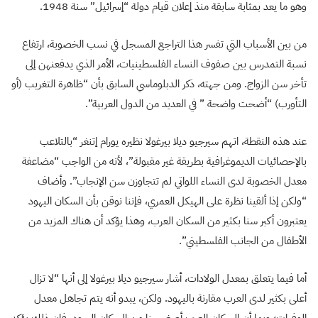
وهو ما يعد بمثابة سابقة منذ إعلان قيام دولة “إسرائيل” سنة 1948.
من بين الأسباب التي تفسر هذا التراجع المسجل في نسب الخصوبة، ارتفاع
نسبة التمدرس بين صفوف النساء الفلسطينيات، الأمر الذي يدفعنهن إلى
تأخر سن الزواج. ومن جهته، ذكر الدبلوماسي السابق بأن “ظاهرة التغريب (أو
التأورب) “أضحت واضحة ” في العديد من الدول العربية”.
عند هذه النقطة، اتهم سيرجيو ديلا بيرغولا نظيره يورام إتنغر “بالتلاعب
بالإحصائيات الديموغرافية بطريقة غير مقبولة”، لأنه من الواجب “مضاعفة
معدل الخصوبة لدى النساء اللواتي لم تتجاوزن سن الإنجاب”. وأضاف
“ولكن إذا ألقينا نظرة على الهيكل العمري، فإننا نوقن بأن السكان اليهود
يعتبرون أكبر سنا بكثير من السكان العرب، وهذا يؤكد أن هناك المزيد من
الأطفال من الجانب الفلسطيني”.
أما فيما يتعلق بمعدل الولادات، أشار سيرجيو ديلا بيرغولا إلى أنها “لا تزال
أعلى بكثير لدى العرب مقارنة باليهود. ولكن، يبدو أنه يتم تجاهل معدل