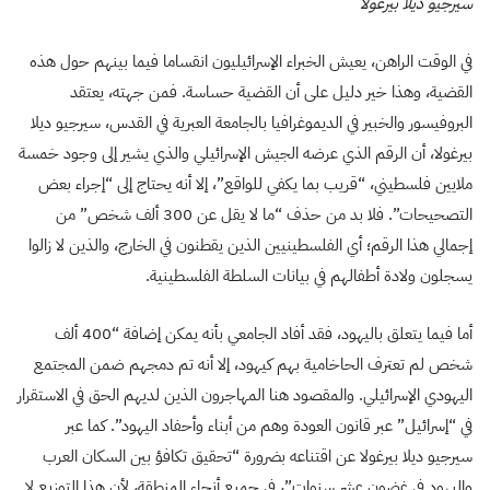
سيرجيو ديلا بيرغولا
في الوقت الراهن، يعيش الخبراء الإسرائيليون انقساما فيما بينهم حول هذه
القضية، وهذا خير دليل على أن القضية حساسة. فمن جهته، يعتقد
البروفيسور والخبير في الديموغرافيا بالجامعة العبرية في القدس، سيرجيو ديلا
بيرغولا، أن الرقم الذي عرضه الجيش الإسرائيلي والذي يشير إلى وجود خمسة
ملايين فلسطيني، “قريب بما يكفي للواقع”، إلا أنه يحتاج إلى “إجراء بعض
التصحيحات”. فلا بد من حذف “ما لا يقل عن 300 ألف شخص” من
إجمالي هذا الرقم؛ أي الفلسطينيين الذين يقطنون في الخارج، والذين لا زالوا
يسجلون ولادة أطفالهم في بيانات السلطة الفلسطينية.
أما فيما يتعلق باليهود، فقد أفاد الجامعي بأنه يمكن إضافة “400 ألف
شخص لم تعترف الحاخامية بهم كيهود، إلا أنه تم دمجهم ضمن المجتمع
اليهودي الإسرائيلي. والمقصود هنا المهاجرون الذين لديهم الحق في الاستقرار
في “إسرائيل” عبر قانون العودة وهم من أبناء وأحفاد اليهود”. كما عبر
سيرجيو ديلا بيرغولا عن اقتناعه بضرورة “تحقيق تكافؤ بين السكان العرب
واليهود في غضون عشر سنوات”، في جميع أنحاء المنطقة، لأن هذا التوزيع لا