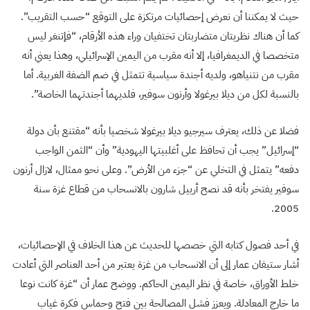
حيث لا يمكننا أن نعرض إحصائيات مرتكزة على التوقع “حسب التقريب”.
كما أن هناك نظريتان متضاربتان تختفيان وراء هذه الأرقام، “فإتنغر ليس
متخصصا في الديمغرافيا، إلا أنه مقرب من اليمين الإسرائيلي، وهذا يعني أنه
مقرب من نتنياهو، ولديه أجندة سياسية تتمثل في ضم الضفة الغربية. أما
بالنسبة لكل من ديلا بيرغولا وأرنون سوفير، فلديهما أجندتهما الخاصة”.
فضلا عن ذلك، يعترف سيرجيو ديلا بيرغولا شخصيا بأنه “مقتنع بأن دولة
“إسرائيل” يجب أن تحافظ على أغلبيتها اليهودية” وأن “الثمن الواجب
دفعه” يتمثل في التخلي عن “جزء من الأرض”. وعلى نحو ممثال، لازال أرنون
سوفير يفتخر بأنه قد نصح أرييل شارون بالانسحاب من قطاع غزة سنة
2005.
في أحد فصول كتابه التي خصصها للحديث عن هذا الخلاف في الإحصائيات،
أشار ستيفان عمار إلى أن الانسحاب من غزة يعتبر من أحد العناصر التي أعادت
خلط الأوراق، خاصة في نظر اليمين الحاكم. ووضح عمار أن “غزة كانت نوعا
ما خارج المعادلة. ويعزز فشل المصالحة بين فتح وحماس فكرة غياب