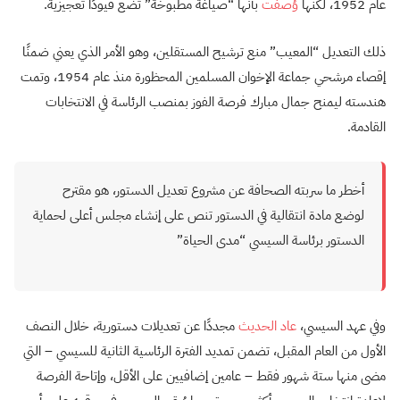
عام 1952، لكنها
وُصفت
بأنها “صياغة مطبوخة” تضع قيودًا تعجيزية.
ذلك التعديل “المعيب” منع ترشيح المستقلين، وهو الأمر الذي يعني ضمنًا
إقصاء مرشحي جماعة الإخوان المسلمين المحظورة منذ عام 1954، وتمت
هندسته ليمنح جمال مبارك فرصة الفوز بمنصب الرئاسة في الانتخابات
القادمة.
أخطر ما سربته الصحافة عن مشروع تعديل الدستور، هو مقترح
لوضع مادة انتقالية في الدستور تنص على إنشاء مجلس أعلى لحماية
الدستور برئاسة السيسي “مدى الحياة”
وفي عهد السيسي،
عاد الحديث
مجددًا عن تعديلات دستورية، خلال النصف
الأول من العام المقبل، تضمن تمديد الفترة الرئاسية الثانية للسيسي – التي
مضى منها ستة شهور فقط – عامين إضافيين على الأقل، وإتاحة الفرصة