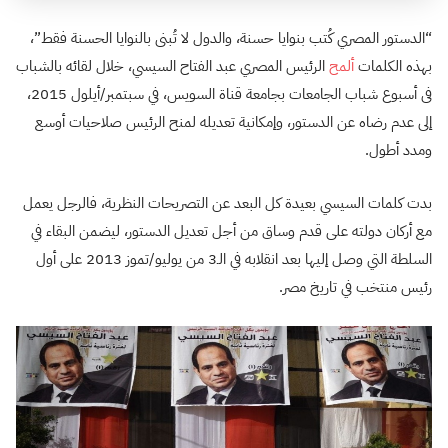
“الدستور المصري كُتب بنوايا حسنة، والدول لا تُبنى بالنوايا الحسنة فقط”،
بهذه الكلمات
ألمح
الرئيس المصري عبد الفتاح السيسي، خلال لقائه بالشباب
فى أسبوع شباب الجامعات بجامعة قناة السويس، في سبتمبر/أيلول 2015،
إلى عدم رضاه عن الدستور، وإمكانية تعديله لمنح الرئيس صلاحيات أوسع
ومدد أطول.
بدت كلمات السيسي بعيدة كل البعد عن التصريحات النظرية، فالرجل يعمل
مع أركان دولته على قدم وساق من أجل تعديل الدستور، ليضمن البقاء في
السلطة التي وصل إليها بعد انقلابه في الـ3 من يوليو/تموز 2013 على أول
رئيس منتخب في تاريخ مصر.