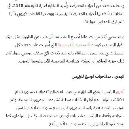
وسط مقاطعة من أحزاب المعارضة وأُعيد انتخابة لفترة ثانية عام 2015، في
انتخابات قاطعتها أحزاب المعارضة الرئيسية، ووصفها الاتحاد الأوروبي بأنها
“لم ترق للمعايير الدولية”.
وبعد مضي أكثر من 29 عامًا أصبح البشير بعد أن شب عن الطوق يمثل مركز
القرار الوحيد، وكرست
التعديلات الدستورية
التي أُجريت عام 2015 كل
السلطات في يده بصورة مطلقة، ولم يعد يكترث لأي سقف مرجعي سواء كان
ذلك حزبه الحاكم أو الحركة الإسلامية المرجعية الأيديولوجية للحزب.
اليمن.. صلاحيات أوسع للرئيس
أجرى
الرئيس اليمني السابق علي عبد الله صالح تعديلات دستورية عام
2001، بالتزامن مع أول انتخابات محلية تشهدها الجمهورية اليمنية، وتم
بموجبها تمديد فترة رئاسة الجمهورية إلى سبع سنوات بدلاً من خمس
سنوات، وأعطت الرئيس صلاحيات أوسع، شملت صلاحية حل البرلمان، كما
تمدد فترة البرلمان إلى ست سنوات بدلاً من أربع.