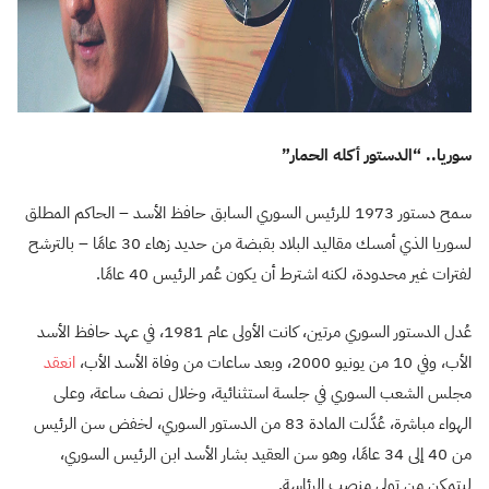
سوريا.. “الدستور أكله الحمار”
سمح دستور 1973 للرئيس السوري السابق حافظ الأسد – الحاكم المطلق
لسوريا الذي أمسك مقاليد البلاد بقبضة من حديد زهاء 30 عامًا – بالترشح
لفترات غير محدودة، لكنه اشترط أن يكون عُمر الرئيس 40 عامًا.
عُدل الدستور السوري مرتين، كانت الأولى عام 1981، في عهد حافظ الأسد
الأب، وفي 10 من يونيو 2000، وبعد ساعات من وفاة الأسد الأب،
انعقد
مجلس الشعب السوري في جلسة استثنائية، وخلال نصف ساعة، وعلى
الهواء مباشرة، عُدَّلت المادة 83 من الدستور السوري، لخفض سن الرئيس
من 40 إلى 34 عامًا، وهو سن العقيد بشار الأسد ابن الرئيس السوري،
ليتمكن من تولي منصب الرئاسة.