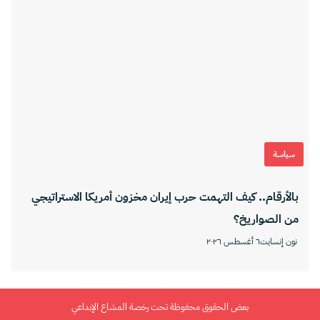
سياسة
بالأرقام.. كيف التهمت حرب إيران مخزون أمريكا الاستراتيجي
من الصواريخ؟
نون إنسايت
٦ أغسطس ٢٠٢٦
بعض الحقوق محفوظة تحت رخصة المشاع الإبداعي