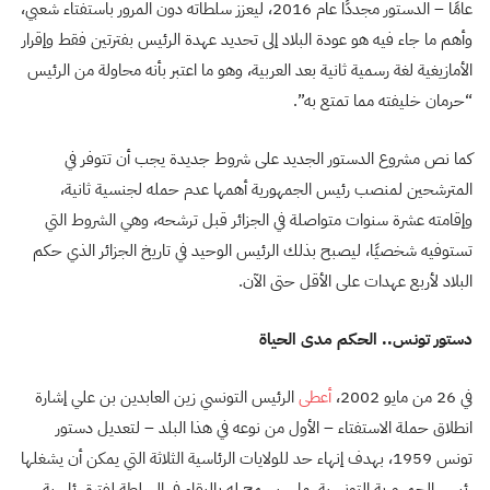
عامًا – الدستور مجددًا عام 2016، ليعزز سلطاته دون المرور باستفتاء شعبي،
وأهم ما جاء فيه هو عودة البلاد إلى تحديد عهدة الرئيس بفترتين فقط وإقرار
الأمازيغية لغة رسمية ثانية بعد العربية، وهو ما اعتبر بأنه محاولة من الرئيس
“حرمان خليفته مما تمتع به”.
كما نص مشروع الدستور الجديد على شروط جديدة يجب أن تتوفر في
المترشحين لمنصب رئيس الجمهورية أهمها عدم حمله لجنسية ثانية،
وإقامته عشرة سنوات متواصلة في الجزائر قبل ترشحه، وهي الشروط التي
تستوفيه شخصيًا، ليصبح بذلك الرئيس الوحيد في تاريخ الجزائر الذي حكم
البلاد لأربع عهدات على الأقل حتى الآن.
دستور تونس.. الحكم مدى الحياة
في 26 من مايو 2002،
أعطى
الرئيس التونسي زين العابدين بن علي إشارة
انطلاق حملة الاستفتاء – الأول من نوعه في هذا البلد – لتعديل دستور
تونس 1959، بهدف إنهاء حد للولايات الرئاسية الثلاثة التي يمكن أن يشغلها
رئيس الجمهورية التونسية، ما سيسمح له بالبقاء في السلطة لفترة رئاسية