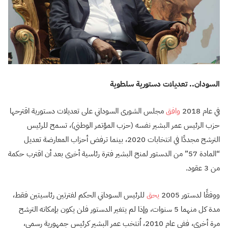
السودان.. تعديلات دستورية سلطوية
في عام 2018
وافق
مجلس الشورى السوداني على تعديلات دستورية اقترحها
حزب الرئيس عمر البشير نفسه (حزب المؤتمر الوطني)، تسمح للرئيس
الترشح مجددًا في انتخابات 2020، بينما ترفض أحزاب المعارضة تعديل
“المادة 57” من الدستور لمنح البشير فترة رئاسية أخرى بعد أن اقترب حكمة
من 3 عقود.
ووفقًا لدستور 2005
يحق
للرئيس السوداني الحكم لفترتين رئاسيتين فقط،
مدة كل منهما 5 سنوات، وإذا لم يتغير الدستور فلن يكون بإمكانه الترشح
مرة أخرى، ففي عام 2010، اُنتخب عمر البشير كرئيس جمهورية رسمي،