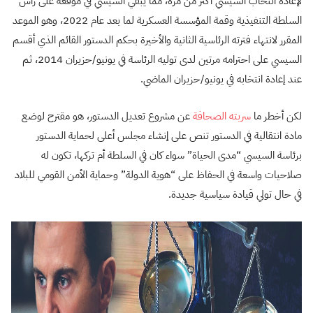
لإعادة انتخاب السيسي أكثر من مرة، مما يُبقي السيسي في موقعه على رأس
السلطة التنفيذية وقمة المؤسسة العسكرية لما بعد عام 2022، وهو الموعد
المقرر لانتهاء فترته الرئاسية الثانية والأخيرة بحكم الدستور القائم الذي أقسم
السيسي على احترامه مرتين لدى توليه الرئاسة في يونيو/حزيران 2014، ثم
عند إعادة انتخابه في يونيو/حزيران الماضي.
لكن أخطر ما
سربته الصحافة
عن مشروع تعديل الدستور، هو مقترح لوضع
مادة انتقالية في الدستور تنص على إنشاء مجلس أعلى لحماية الدستور
برئاسة السيسي “مدى الحياة” سواء كان في السلطة أم تركها، تكون له
صلاحيات واسعة في الحفاظ على “هوية الدولة” وحماية الأمن القومي للبلاد
في حال تولي قيادة سياسية جديدة.