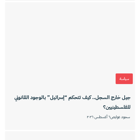
سياسة
جيل خارج السجل.. كيف تتحكم “إسرائيل” بالوجود القانوني
للفلسطينيين؟
سجود عوايص
٦ أغسطس ٢٠٢٦