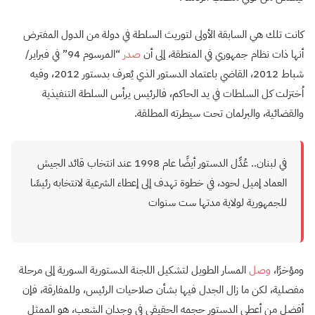
كانت تلك هي السابقة الأولى لتوريث السلطة في دولة من الدول المفترض
أنها ذات نظام جمهوري في المنطقة، إلى أن
صدر
“المرسوم 94” في فبراير/
شباط 2012، القاضي باعتماد الدستور الذي يُعرف بدستور 2012، وفيه
اُختزلت كل السلطات في يد الحاكم، فالرئيس يرأس السلطة التنفيذية
والقضائية، والبرلمان تحت سيطرته المطلقة.
في لبنان.. عُدِّل الدستور أيضًا عام 1998 عند انتخاب قائد الجيش
العماد إميل لحود، في خطوة تهدف إلى إعطاء الشرعية لانتخابه رئيسًا
للجمهورية لولاية مدتها ست سنوات
ومؤخرًا،
وصل
المسار الطويل لتشكيل اللجنة الدستورية السورية إلى مرحلة
مفصلية، لكن ما زال الجدل فيها بشأن صلاحيات الرئيس، وللمفارقة، فإن
أفضل من أعطى الدستور حجمه الحقيقي في وجدان الشعب، هو الممثل