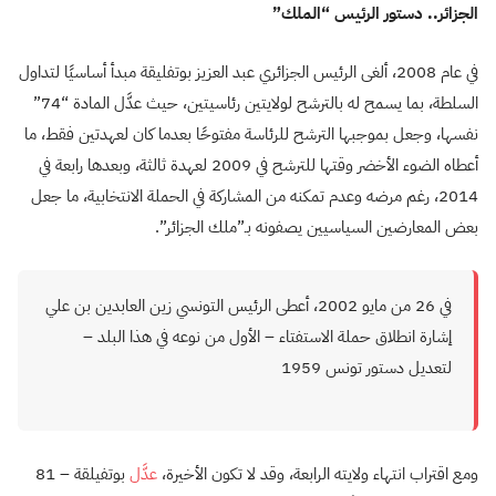
الجزائر.. دستور الرئيس “الملك”
في عام 2008، ألغى الرئيس الجزائري عبد العزيز بوتفليقة مبدأ أساسيًا لتداول
السلطة، بما يسمح له بالترشح لولايتين رئاسيتين، حيث عدَّل المادة “74”
نفسها، وجعل بموجبها الترشح للرئاسة مفتوحًا بعدما كان لعهدتين فقط، ما
أعطاه الضوء الأخضر وقتها للترشح في 2009 لعهدة ثالثة، وبعدها رابعة في
2014، رغم مرضه وعدم تمكنه من المشاركة في الحملة الانتخابية، ما جعل
بعض المعارضين السياسيين يصفونه بـ”ملك الجزائر”.
في 26 من مايو 2002، أعطى الرئيس التونسي زين العابدين بن علي
إشارة انطلاق حملة الاستفتاء – الأول من نوعه في هذا البلد –
لتعديل دستور تونس 1959
ومع اقتراب انتهاء ولايته الرابعة، وقد لا تكون الأخيرة،
عدَّل
بوتفيلقة – 81