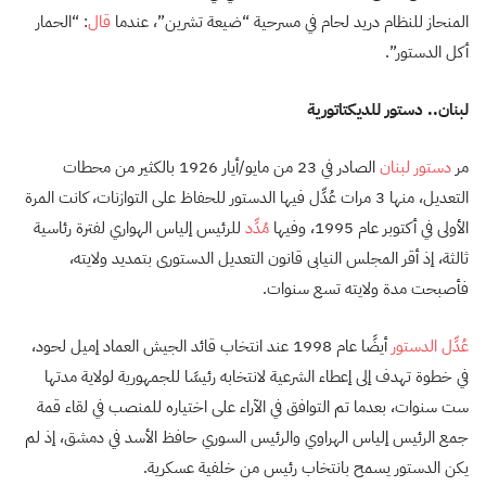
المنحاز للنظام دريد لحام في مسرحية “ضيعة تشرين”، عندما
قال
: “الحمار
أكل الدستور”.
لبنان.. دستور للديكتاتورية
مر
دستور لبنان
الصادر في 23 من مايو/أيار 1926 بالكثير من محطات
التعديل، منها 3 مرات عُدِّل فيها الدستور للحفاظ على التوازنات، كانت المرة
الأولى في أكتوبر عام 1995، وفيها
مُدِّد
للرئيس إلياس الهواري لفترة رئاسية
ثالثة، إذ أقر المجلس النيابى قانون التعديل الدستورى بتمديد ولايته،
فأصبحت مدة ولايته تسع سنوات.
عُدِّل الدستور
أيضًا عام 1998 عند انتخاب قائد الجيش العماد إميل لحود،
في خطوة تهدف إلى إعطاء الشرعية لانتخابه رئيسًا للجمهورية لولاية مدتها
ست سنوات، بعدما تم التوافق في الآراء على اختياره للمنصب في لقاء قمة
جمع الرئيس إلياس الهراوي والرئيس السوري حافظ الأسد في دمشق، إذ لم
يكن الدستور يسمح بانتخاب رئيس من خلفية عسكرية.