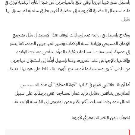
راسبيل صور فيها أوروبا وهي تعج بالمهاجرين من شبه القارة الهندية ورأى في
ذلك استبدال الحضارة الأوروبية إلى حضارة أخرى بطرق سلمية لم يسبق لها
مثيل.
ويقترح راسبيل في روايته عدة إجراءات لوقف هذا الاستبدال مثل تشجيع
الإيمان المسيحي وزيادة نسبة الولادات وصهر المهاجرين الجدد، كما يدعو
إلى عصرنة المجتمعات المسلمة بتثقيف المرأة لخفض معدلات الولادة
وإقناعها بالإجهاض عند الضروره، ودعا راسبيل أيضًا إلى استقبال مهاجرين
من بلدان أخرى مسيحية ما قد يسمح لأوروبا بالحفاظ على هويتها الدينية.
أما أوريانا فلاتشي فترى في كتابها “قوة المنطق” أن عدد المسيحيين
الملتزمين يتناقص مقابل تزايد عمار المساجد، ففي بريطانيا على سبيل
المثال عدد رواد المساجد أكبر بكثير ممن يذهبون إلى الكنيسة الإنجيلية.
تخوفات من التغير الديمغرافي لأوروبا