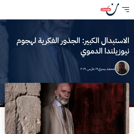
الاستبدال الكبير: الجذور الفكرية لهجوم
نيوزيلندا الدموي
محمد يسري
١٩ مارس ٢٠١٩