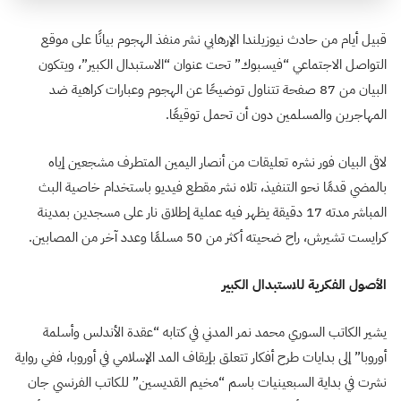
قبيل أيام من حادث نيوزيلندا الإرهابي نشر منفذ الهجوم بيانًا على موقع
التواصل الاجتماعي “فيسبوك” تحت عنوان “الاستبدال الكبير”، ويتكون
البيان من 87 صفحة تتناول توضيحًا عن الهجوم وعبارات كراهية ضد
المهاجرين والمسلمين دون أن تحمل توقيعًا.
لاقى البيان فور نشره تعليقات من أنصار اليمين المتطرف مشجعين إياه
بالمضي قدمًا نحو التنفيذ، تلاه نشر مقطع فيديو باستخدام خاصية البث
المباشر مدته 17 دقيقة يظهر فيه عملية إطلاق نار على مسجدين بمدينة
كرايست تشيرش، راح ضحيته أكثر من 50 مسلمًا وعدد آخر من المصابين.
الأصول الفكرية للاستبدال الكبير
يشير الكاتب السوري محمد نمر المدني في كتابه “عقدة الأندلس وأسلمة
أوروبا” إلى بدايات طرح أفكار تتعلق بإيقاف المد الإسلامي في أوروبا، ففي رواية
نشرت في بداية السبعينيات باسم “مخيم القديسين” للكاتب الفرنسي جان