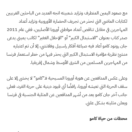
مع صعود اليمين المتطرف وتزايد شعبيته اتجه العديد من الباحثين الغربيين
لكتابات الماضي التي تحذر من تجريف الحضارة الأوروبية وتزايد أعداد
المهاجرين في مقابل تناقص أعداد مواطني أوروبا الأصليين، ففي عام 2011
صدر كتاب بعنوان “الاستبدال الكبير” أو “الإحلال الغفير” لكاتب يميني يدعى
جان رونود كامو أعاد فيه صياغة أفكار راسبيل وفلاتشي، إلا أن تم اعتباره
منشئ نظرية مؤامرة الاستبدال الكبير التي يحذر فيها من خطر استعمار فرنسا
من المهاجرين المسلمين من الشرق الأوسط وشمال إفريقيا.
وعلى عكس المدافعين عن هوية أوروبا المسيحية فـ”كامو” لا يخشى إلا على
سقف الحرية التي تعيشه أوروبا، رافضًا أي قيود دينية على حرية الفرد، فعلى
جانب آخر جان كامو يعد من أشهر المدافعين عن المثلية الجنسية في فرنسا
ويعلن مثليته بشكل علني.
محطات من حياة كامو