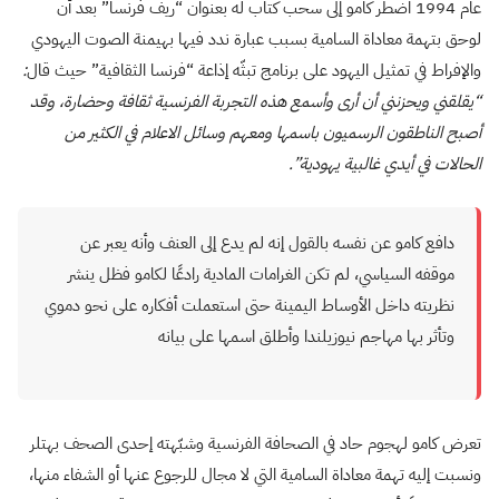
عام 1994 اضطر كامو إلى سحب كتاب له بعنوان “ريف فرنسا” بعد أن
لوحق بتهمة معاداة السامية بسبب عبارة ندد فيها بهيمنة الصوت اليهودي
والإفراط في تمثيل اليهود على برنامج تبثّه إذاعة “فرنسا الثقافية” حيث قال
:
“يقلقني ويحزنني أن أرى وأسمع هذه التجربة الفرنسية ثقافة وحضارة، وقد
أصبح الناطقون الرسميون باسمها ومعهم وسائل الاعلام في الكثير من
الحالات في أيدي غالبية يهودية”.
دافع كامو عن نفسه بالقول إنه لم يدع إلى العنف وأنه يعبر عن
موقفه السياسي، لم تكن الغرامات المادية رادعًا لكامو فظل ينشر
نظريته داخل الأوساط اليمينة حتى استعملت أفكاره على نحو دموي
وتأثر بها مهاجم نيوزيلندا وأطلق اسمها على بيانه
تعرض كامو لهجوم حاد في الصحافة الفرنسية وشبّهته إحدى الصحف بهتلر
ونسبت إليه تهمة معاداة السامية التي لا مجال للرجوع عنها أو الشفاء منها،