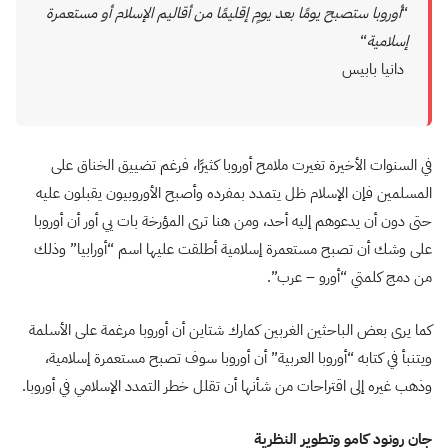
“
أوروبا ستصبح يومًا بعد يومٍ إقليمًا من أقاليم الإسلام أو مستعمرة
إسلامية
“
دانيا بابيس
في السنوات الأخيرة تغيرت ملامح أوروبا كثيرًا، فرغم تضييق الخناق على
المسلمين فإن الإسلام ظل يتمدد بمفرده وأصبح الأوروبيون يقبلون عليه
حتى دون أن يدعوهم إليه أحد، ومن هنا ترى المؤرخة بات يي أور أن أوروبا
على وشك أن تصبح مستعمرة إسلامية أطلقت عليها اسم “أورابيا” وذلك
من دمج كلمتي “أورو – عرب”.
كما يرى بعض الباحثين الغربين كمارك شتاين أن أوروبا مرغمة على الأسلمة
ويتنبأ في كتابه “أوروبا العربية” أن أوروبا سوف تصبح مستعمرة إسلامية،
وذهب غيره إلى اقتراحات من شأنها أن تقلل خطر التمدد الإسلامي في أوروبا.
جان رونود كامو وتطوير النظرية