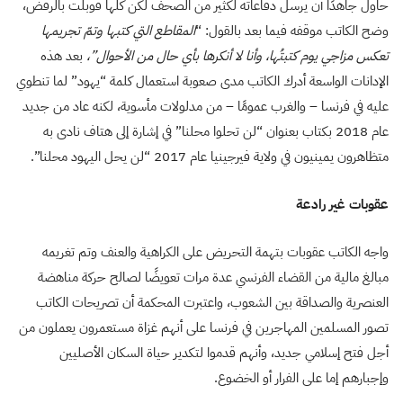
حاول جاهدًا أن يرسل دفاعاته لكثير من الصحف لكن كلها قوبلت بالرفض،
وضح الكاتب موقفه فيما بعد بالقول: “
المقاطع التي كتبها وتمّ
تجريمها
تعكس مزاجي يوم كتبتُها، وأنا لا أنكرها بأي حال من الأحوال”،
بعد هذه
الإدانات الواسعة أدرك الكاتب مدى صعوبة استعمال كلمة “يهود” لما تنطوي
عليه في فرنسا – والغرب عمومًا – من مدلولات مأسوية، لكنه عاد من جديد
عام 2018 بكتاب بعنوان “لن تحلوا محلنا” في إشارة إلى هتاف نادى به
متظاهرون يمينيون في ولاية فيرجينيا عام 2017 “لن يحل اليهود محلنا”.
عقوبات غير رادعة
واجه الكاتب عقوبات بتهمة التحريض على الكراهية والعنف وتم تغريمه
مبالغ مالية من القضاء الفرنسي عدة مرات تعويضًا لصالح حركة مناهضة
العنصرية والصداقة بين الشعوب، واعتبرت المحكمة أن تصريحات الكاتب
تصور المسلمين المهاجرين في فرنسا على أنهم غزاة مستعمرون يعملون من
أجل فتح إسلامي جديد، وأنهم قدموا لتكدير حياة السكان الأصليين
وإجبارهم إما على الفرار أو الخضوع.