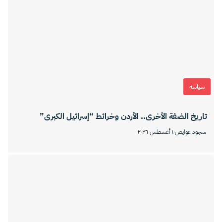
سياسة
تاريخ الضفة الأخرى.. الأردن وخرائط “إسرائيل الكبرى”
سجود عوايص
١٠ أغسطس ٢٠٢٦