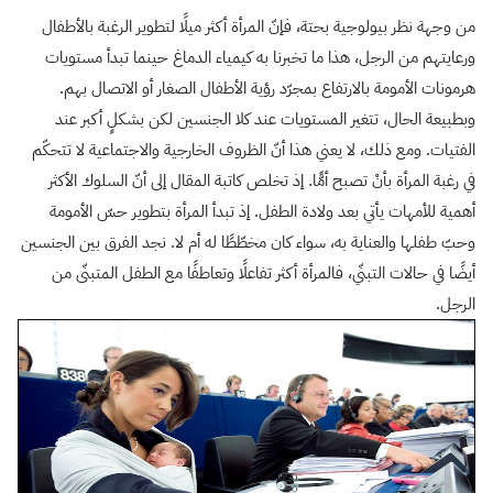
من وجهة نظر بيولوجية بحتة، فإنّ المرأة أكثر ميلًا لتطوير الرغبة بالأطفال
ورعايتهم من الرجل، هذا ما تخبرنا به كيمياء الدماغ حينما تبدأ مستويات
هرمونات الأمومة بالارتفاع بمجرّد رؤية الأطفال الصغار أو الاتصال بهم.
وبطبيعة الحال، تتغير المستويات عند كلا الجنسين لكن بشكلٍ أكبر عند
الفتيات. ومع ذلك، لا يعني هذا أنّ الظروف الخارجية والاجتماعية لا تتحكّم
في رغبة المرأة بأنْ تصبح أمًّا. إذ تخلص كاتبة المقال إلى أنّ السلوك الأكثر
أهمية للأمهات يأتي بعد ولادة الطفل. إذ تبدأ المرأة بتطوير حسّ الأمومة
وحبّ طفلها والعناية به، سواء كان مخطّطًا له أم لا. نجد الفرق بين الجنسين
أيضًا في حالات التبنّي، فالمرأة أكثر تفاعلًا وتعاطفًا مع الطفل المتبنّى من
الرجل.