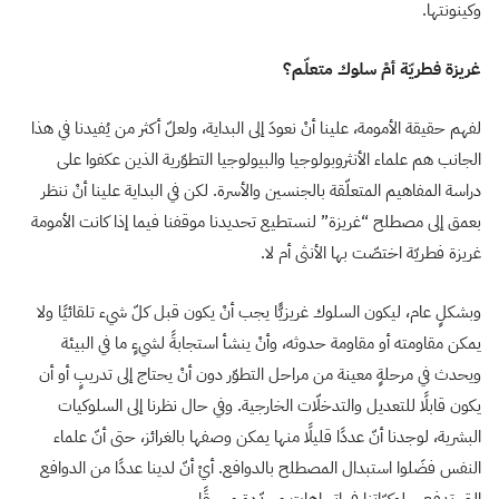
وكينونتها.
غريزة فطريّة أمْ سلوك متعلّم؟
لفهم حقيقة الأمومة، علينا أنْ نعودَ إلى البداية، ولعلّ أكثر من يُفيدنا في هذا
الجانب هم علماء الأنثروبولوجيا والبيولوجيا التطوّرية الذين عكفوا على
دراسة المفاهيم المتعلّقة بالجنسين والأسرة. لكن في البداية علينا أنْ ننظر
بعمق إلى مصطلح “غريزة” لنستطيع تحديدنا موقفنا فيما إذا كانت الأمومة
غريزة فطريّة اختصّت بها الأنثى أم لا.
وبشكلٍ عام، ليكون السلوك غريزيًّا يجب أنْ يكون قبل كلّ شيء تلقائيًا ولا
يمكن مقاومته أو مقاومة حدوثه، وأنْ ينشأ استجابةً لشيءٍ ما في البيئة
ويحدث في مرحلةٍ معينة من مراحل التطوّر دون أنْ يحتاج إلى تدريبٍ أو أن
يكون قابلًا للتعديل والتدخلّات الخارجية. وفي حال نظرنا إلى السلوكيات
البشرية، لوجدنا أنّ عددًا قليلًا منها يمكن وصفها بالغرائز، حتى أنّ علماء
النفس فضَلوا استبدال المصطلح بالدوافع. أيْ أنّ لدينا عددًا من الدوافع
التي تدفع سلوكيّاتنا في اتجاهات محدّدة مسبقًا.