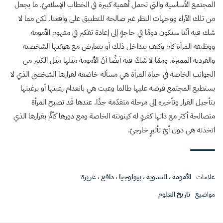
المجتمع الأساسية والتي تحمل أهمية كبيرة في الخطاب الإسلاميّ. ما يجعل
من تلك الآراء ووجهات النظر غير صالحة للتطبيق على واقعنا. لكن مما لا
شك فيه أنّنا سنكون دومًا في حاجةٍ إلى إعادة تفكير في مفهوم الأمومة
ووظيفة المرأة كأم وكيف يتداخل ذلك أو يتعارض مع هويّتها الشخصية
والفردية المميزة. وممّا لا شكّ فيه أيضًا أنّ الأمومة مثلها مثل الكثير من
الجوانب الخاصة في حياة المرأة هي مسألة خاضعة لقرارها الشخصي الذي لا
يستطيع المجتمع فرضه عليها طالما وعيت هي بانعدام رغبتها أو برغبتها
بتأجيل القرار وتأخيره إلى مرحلة متقدّمة جدًا. عندها قد تصبح المرأة
متصالحة أكثر مع ذاتها كفردٍ له كينونته الخاصة ومع دورها كأمٍّ بقرارها الذي
اتخذته هي دون أيّ تأثيرٍ خارجيّ.
علامات
الأمومة
،
النسوية
،
بيولوجيا
،
دافع
،
غريزة
مواضيع
تاريخ العلوم