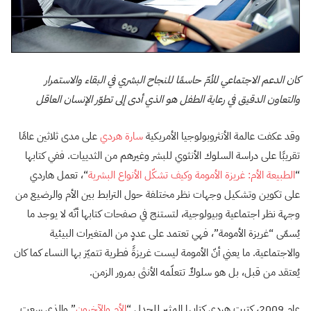
كان الدعم الاجتماعي للأمّ حاسمًا للنجاح البشري في البقاء والاستمرار
والتعاون الدقيق في رعاية الطفل هو الذي أدى إلى تطوّر الإنسان العاقل
وقد عكفت عالمة الأنثروبولوجيا الأمريكية
سارة هردي
على مدى ثلاثين عامًا
تقريبًا على دراسة السلوك الأنثوي للبشر وغيرهم من الثدييات. ففي كتابها
“
الطبيعة الأم: غريزة الأمومة وكيف تشكّل الأنواع البشرية
“، تعمل هاردي
على تكوين وتشكيل وجهات نظر مختلفة حول الترابط بين الأم والرضيع من
وجهة نظر اجتماعية وبيولوجية، لتستنج في صفحات كتابها أنّه لا يوجد ما
يُسمّى “غريزة الأمومة”، فهي تعتمد على عددٍ من المتغيرات البيئية
والاجتماعية. ما يعني أنّ الأمومة ليست غريزةً فطرية تتميّز بها النساء كما كان
يُعتقد من قبل، بل هو سلوكٌ تتعلّمه الأنثى بمرور الزمن.
عام 2009، كتبت هردي كتابها المثير للجدل “
الأم والآخرون
” والذي سعت