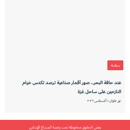
سياسة
عند حافة البحر.. صور أقمار صناعية ترصد تكدس خيام
النازحين على ساحل غزة
نور علوان
١٠ أغسطس ٢٠٢٦
بعض الحقوق محفوظة تحت رخصة المشاع الإبداعي