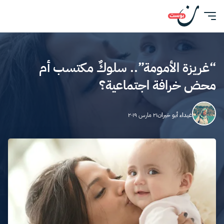
“غريزة الأمومة”.. سلوكٌ مكتسب أم
محض خرافة اجتماعية؟
غيداء أبو خيران
٢١ مارس ٢٠١٩