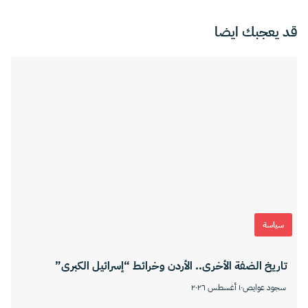
قد يعجبك ايضا
سياسة
تاريخ الضفة الأخرى.. الأردن وخرائط “إسرائيل الكبرى”
سجود عوايص
١٠ أغسطس ٢٠٢٦