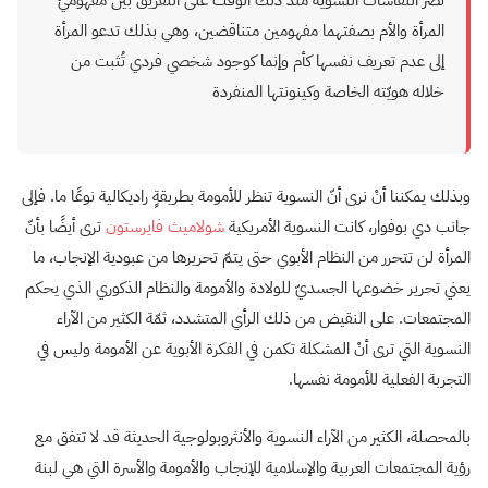
المرأة والأم بصفتهما مفهومين متناقضين، وهي بذلك تدعو المرأة
إلى عدم تعريف نفسها كأم وإنما كوجود شخصي فردي تُثبت من
خلاله هويّته الخاصة وكينونتها المنفردة
وبذلك يمكننا أنْ نرى أنّ النسوية تنظر للأمومة بطريقةٍ راديكالية نوعًا ما. فإلى
جانب دي بوفوار، كانت النسوية الأمريكية
شولاميث فايرستون
ترى أيضًا بأنّ
المرأة لن تتحرر من النظام الأبوي حتى يتمّ تحريرها من عبودية الإنجاب، ما
يعني تحرير خضوعها الجسديّ للولادة والأمومة والنظام الذكوري الذي يحكم
المجتمعات. على النقيض من ذلك الرأي المتشدد، ثمّة الكثير من الآراء
النسوية التي ترى أنْ المشكلة تكمن في الفكرة الأبوية عن الأمومة وليس في
التجربة الفعلية للأمومة نفسها.
بالمحصلة، الكثير من الآراء النسوية والأنثروبولوجية الحديثة قد لا تتفق مع
رؤية المجتمعات العربية والإسلامية للإنجاب والأمومة والأسرة التي هي لبنة