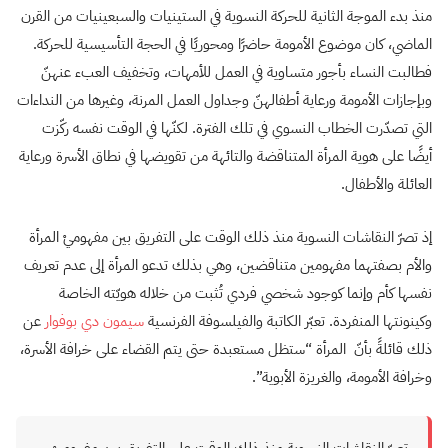
منذ بدء الموجة الثانية للحركة النسوية في الستينيات والسبعينيات من القرن
الماضي، كان موضوع الأمومة حاضرًا ومحوريًا في الحجة التأسيسية للحركة.
فطالبت النساء بأجور متساوية في العمل للأمهات، وتخفيف العبء عنهنّ
وبإجازات الأمومة ورعاية أطفالهنّ وجداول العمل المرنة، وغيرها من النداءات
التي تصدّرت الخطاب النسوي في تلك الفترة. لكنّها في الوقت نفسه ركّزت
أيضًا على هوية المرأة المتناقضة والتائهة من تقويضها في نطاق الأسرة ورعاية
العائلة والأطفال.
إذ تصرّ النقاشات النسوية منذ ذلك الوقت على التفريق بين مفهوميْ المرأة
والأم بصفتهما مفهومين متناقضين، وهي بذلك تدعو المرأة إلى عدم تعريف
نفسها كأم وإنما كوجود شخصي فردي تُثبت من خلاله هويّته الخاصة
وكينونتها المنفردة. تعبّر الكاتبة والفيلسوفة الفرنسية
سيمون دي بوفوار
عن
ذلك قائلةً بأنّ المرأة “ستظل مستعبدة حتى يتم القضاء على خرافة الأسرة،
وخرافة الأمومة، والغريزة الأبوية”.
تصرّ النقاشات النسوية منذ ذلك الوقت على التفريق بين مفهوميْ