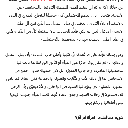
من خلاله أكثر وأكثر إلى تفنيد الصور النمطيّة الثقافية والمجتمعية عن
الأمومة. فتجادل بأنّ الدعم الاجتماعيّ كان حاسمًا للنجاح البشري في البقاء
والاستمرار، وأنّ التعاون الدقيق في رعاية الطفل هو الذي أدى إلى تطوّر
الإنسان العاقل الذي لم يكن قابلًا للحدوث لولا استثمار كلٍّ من الذكر والأنثى
في رعاية الطفل وتطوير مهاراته الشخصية والاجتماعية.
وهي بذلك تؤكّد على ما قدّمته في كتبها وأطروحاتها السابقة بأنّ رعاية الطفل
والعناية به لم تكن يومًا حكرًا على المرأة أو الأنثى التي لطالما كانت لها
شخصيتها المنفردة وحاجاتها المميزة، بل هي حصيلة تعاون جمع من
الأشخاص بما في ذلك الأب والأقارب والقبيلة والجماعة ككلّ. تمامًا كما تنفي
الصورة النمطية التي يروّج لها العديد من الباحثين والأكاديميّين بأنّ الرجل
كان مشغولًا في رحلات الصيد وجمع الغذاء فيما كانت المرأة جليسة كهفها
ترعى أطفالها وتهتمّ بهم.
هوية متناقضة.. امرأة أم أمّ؟