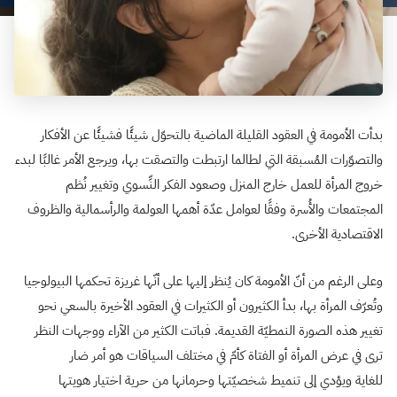
بدأت الأمومة في العقود القليلة الماضية بالتحوّل شيئًا فشيئًا عن الأفكار
والتصوّرات المُسبقة التي لطالما ارتبطت والتصقت بها، ويرجع الأمر غالبًا لبدء
خروج المرأة للعمل خارج المنزل وصعود الفكر النِّسوي وتغيير نُظم
المجتمعات والأُسرة وفقًا لعوامل عدّة أهمها العولمة والرأسمالية والظروف
الاقتصادية الأخرى.
وعلى الرغم من أنّ الأمومة كان يُنظر إليها على أنّها غريزة تحكمها البيولوجيا
وتُعرّف المرأة بها، بدأ الكثيرون أو الكثيرات في العقود الأخيرة بالسعي نحو
تغيير هذه الصورة النمطيّة القديمة. فباتت الكثير من الآراء ووجهات النظر
ترى في عرض المرأة أو الفتاة كأمّ في مختلف السياقات هو أمر ضار
للغاية ويؤدي إلى تنميط شخصيّتها وحرمانها من حرية اختيار هويتها