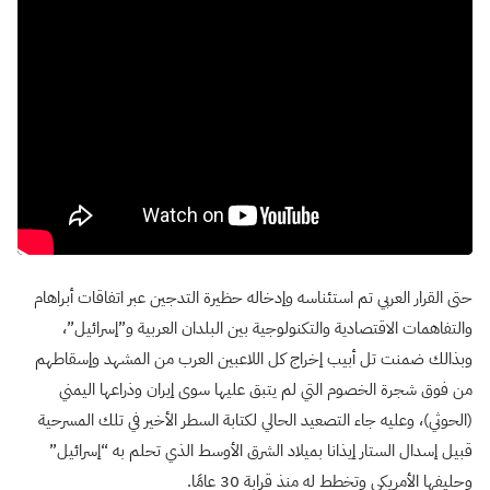
حتى القرار العربي تم استئناسه وإدخاله حظيرة التدجين عبر اتفاقات أبراهام
والتفاهمات الاقتصادية والتكنولوجية بين البلدان العربية و”إسرائيل”،
وبذالك ضمنت تل أبيب إخراج كل اللاعبين العرب من المشهد وإسقاطهم
من فوق شجرة الخصوم التي لم يتبق عليها سوى إيران وذراعها اليمني
(الحوثي)، وعليه جاء التصعيد الحالي لكتابة السطر الأخير في تلك المسرحية
قبيل إسدال الستار إيذانا بميلاد الشرق الأوسط الذي تحلم به “إسرائيل”
وحليفها الأمريكي وتخطط له منذ قرابة 30 عامًا.