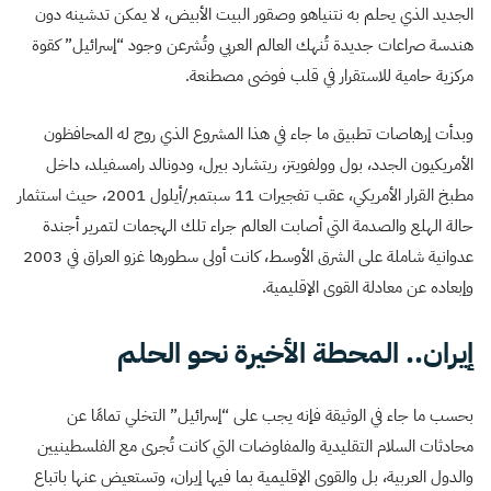
الجديد الذي يحلم به نتنياهو وصقور البيت الأبيض، لا يمكن تدشينه دون
هندسة صراعات جديدة تُنهك العالم العربي وتُشرعن وجود “إسرائيل” كقوة
مركزية حامية للاستقرار في قلب فوضى مصطنعة.
وبدأت إرهاصات تطبيق ما جاء في هذا المشروع الذي روج له المحافظون
الأمريكيون الجدد، بول وولفويتز، ريتشارد بيرل، ودونالد رامسفيلد، داخل
مطبخ القرار الأمريكي، عقب تفجيرات 11 سبتمبر/أيلول 2001، حيث استثمار
حالة الهلع والصدمة التي أصابت العالم جراء تلك الهجمات لتمرير أجندة
عدوانية شاملة على الشرق الأوسط، كانت أولى سطورها غزو العراق في 2003
وإبعاده عن معادلة القوى الإقليمية.
إيران.. المحطة الأخيرة نحو الحلم
بحسب ما جاء في الوثيقة فإنه يجب على “إسرائيل” التخلي تمامًا عن
محادثات السلام التقليدية والمفاوضات التي كانت تُجرى مع الفلسطينيين
والدول العربية، بل والقوى الإقليمية بما فيها إيران، وتستعيض عنها باتباع