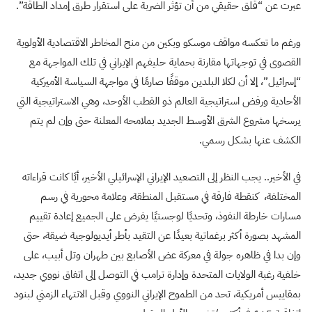
عبرت عن “قلق حقيقي من أن تؤثر الضربة على استقرار طرق إمداد الطاقة”.
ورغم ما تعكسه مواقف موسكو وبكين من منح المخاطر الاقتصادية الأولوية
القصوى في توجهاتها مقارنة بحماية حليفهم الإيراني في تلك المواجهة مع
“إسرائيل”، إلا أن لكلا البلدين موقفًا صارمًا في مواجهة السياسة الأميركية
الأحادية ورفض استراتيجية العالم ذو القطب الأوحد، وهي الاستراتيجية التي
يرسخها مشروع الشرق الأوسط الجديد بملامحه المعلنة حتى وإن لم يتم
الكشف عنها بشكل رسمي.
في الأخير.. يجب النظر إلى التصعيد الإيراني الإسرائيلي الأخير، أيًا كانت قراءاته
المختلفة، كنقطة فارقة في مستقبل المنطقة، وعلامة محورية في رسم
مسارات خارطة النفوذ، وتحديًا لوجستيًا يفرض على الجميع إعادة تقييم
المشهد بصورة أكثر برغماتية بعيدًا عن التقيد بأطر أيديولوجية ضيقة، حتى
وإن بدا في ظاهره جولة في معركة عض الأصابع بين طهران وتل أبيب، على
خلفية رغبة الولايات المتحدة وإدارة ترامب في التوصل إلى اتفاق نووي جديد،
بمقاييس أمريكية، تحد من الطموح الإيراني النووي وقبل الانتهاء الزمني لبنود