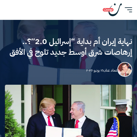
نهاية إيران أم بداية “إسرائيل 2.0″؟..
إرهاصات شرق أوسط جديد تلوح في الأفق
عماد عنان
١٥ يونيو ٢٠٢٥