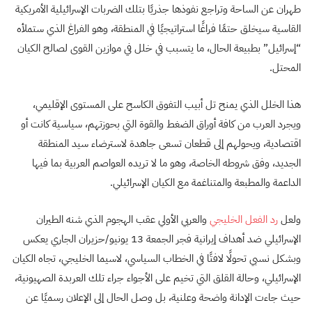
طهران عن الساحة وتراجع نفوذها جذريًا بتلك الضربات الإسرائيلية الأمريكية
القاسية سيخلق حتمًا فراغًا استراتيجيًا في المنطقة، وهو الفراغ الذي ستملأه
“إسرائيل” بطبيعة الحال، ما يتسبب في خلل في موازين القوى لصالح الكيان
المحتل.
هذا الخلل الذي يمنح تل أبيب التفوق الكاسح على المستوى الإقليمي،
ويجرد العرب من كافة أوراق الضغط والقوة التي بحوزتهم، سياسية كانت أو
اقتصادية، ويحولهم إلى قطعان تسعى جاهدة لاسترضاء سيد المنطقة
الجديد، وفق شروطه الخاصة، وهو ما لا تريده العواصم العربية بما فيها
الداعمة والمطبعة والمتناغمة مع الكيان الإسرائيلي.
ولعل
رد الفعل الخليجي
والعربي الأولي عقب الهجوم الذي شنه الطيران
الإسرائيلي ضد أهداف إيرانية فجر الجمعة 13 يونيو/حزيران الجاري يعكس
وبشكل نسبي تحولًا لافتًا في الخطاب السياسي، لاسيما الخليجي، تجاه الكيان
الإسرائيلي، وحالة القلق التي تخيم على الأجواء جراء تلك العربدة الصهيونية،
حيث جاءت الإدانة واضحة وعلنية، بل وصل الحال إلى الإعلان رسميًا عن