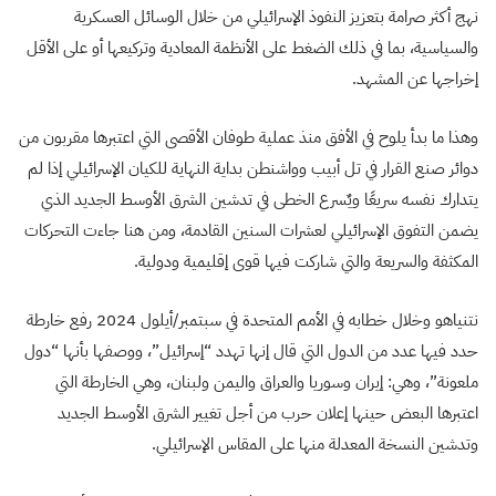
نهج أكثر صرامة بتعزيز النفوذ الإسرائيلي من خلال الوسائل العسكرية
والسياسية، بما في ذلك الضغط على الأنظمة المعادية وتركيعها أو على الأقل
إخراجها عن المشهد.
وهذا ما بدأ يلوح في الأفق منذ عملية طوفان الأقصى التي اعتبرها مقربون من
دوائر صنع القرار في تل أبيب وواشنطن بداية النهاية للكيان الإسرائيلي إذا لم
يتدارك نفسه سريعًا ويٌسرع الخطى في تدشين الشرق الأوسط الجديد الذي
يضمن التفوق الإسرائيلي لعشرات السنين القادمة، ومن هنا جاءت التحركات
المكثفة والسريعة والتي شاركت فيها قوى إقليمية ودولية.
نتنياهو وخلال خطابه في الأمم المتحدة في سبتمبر/أيلول 2024 رفع خارطة
حدد فيها عدد من الدول التي قال إنها تهدد “إسرائيل”، ووصفها بأنها “دول
ملعونة”، وهي: إيران وسوريا والعراق واليمن ولبنان، وهي الخارطة التي
اعتبرها البعض حينها إعلان حرب من أجل تغيير الشرق الأوسط الجديد
وتدشين النسخة المعدلة منها على المقاس الإسرائيلي.