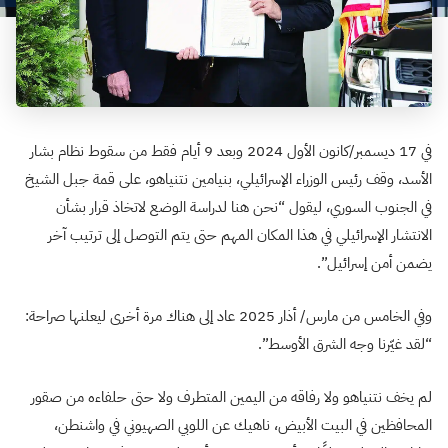
في 17 ديسمبر/كانون الأول 2024 وبعد 9 أيام فقط من سقوط نظام بشار
الأسد، وقف رئيس الوزراء الإسرائيلي، بنيامين نتنياهو، على قمة جبل الشيخ
في الجنوب السوري، ليقول “نحن هنا لدراسة الوضع لاتخاذ قرار بشأن
الانتشار الإسرائيلي في هذا المكان المهم حتى يتم التوصل إلى ترتيب آخر
يضمن أمن إسرائيل”.
وفي الخامس من مارس/ أذار 2025 عاد إلى هناك مرة أخرى ليعلنها صراحة:
“لقد غيّرنا وجه الشرق الأوسط”.
لم يخف نتنياهو ولا رفاقه من اليمين المتطرف ولا حتى حلفاءه من صقور
المحافظين في البيت الأبيض، ناهيك عن اللوبي الصهيوني في واشنطن،