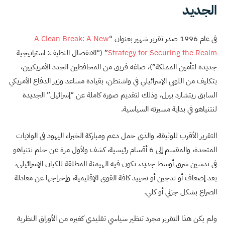
الجديد
في عام 1996 صدر تقرير شهير بعنوان “
A Clean Break: A New
Strategy for Securing the Realm
” (“الانفصال النظيف: استراتيجية
جديدة لتأمين المملكة”)، صاغه فريق من المحافظين الجدد الأمريكيين،
بتكليف من اللوبي الإسرائيلي في واشنطن، بقيادة مساعد وزير الدفاع الأمريكي
السابق ريتشارد بيرل، وذلك لتقديم صورة كاملة عن “إسرائيل” الجديدة
لنتنياهو في بداية مسيرته السياسية.
التقرير الأقرب للوثيقة، والذي حمل دعم ومباركة الخبراء اليهود في الولايات
المتحدة، والمقسم إلى 6 أقسام رئيسية، كشف ولأول مرة عن حلم نتنياهو
في تدشين شرق أوسط جديد، تكون فيه الهيمنة المطلقة للكيان الإسرائيلي،
بعد إضعاف أو تدجين أو تحييد كافة القوى الإقليمية، وإخراجها عن معادلة
الصراع بشكل جزئي أو كلي.
ولم يكن هذا التقرير مجرد تنظير سياسي تقليدي كغيره من الأوراق النظرية