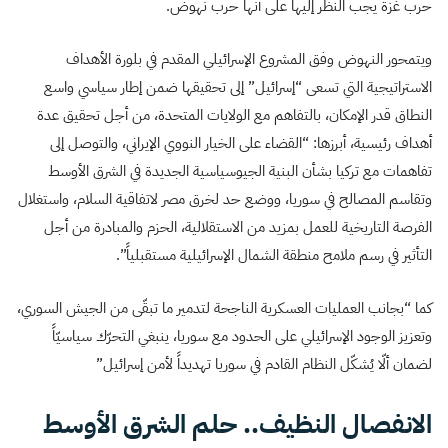
حرب غزة يجب النظر إليها على أنها حرب نهوض.
ويتمحور النهوض وفق المشروع الإسرائيلي المقدم في بلورة الأهداف
الاستراتيجية التي تسعى “إسرائيل” إلى تحقيقها ضمن إطار سياسي واسع
النطاق قدر الإمكان، بالتفاهم مع الولايات المتحدة، من أجل تحقيق عدة
أهداف رئيسية، أبرزها: “القضاء على الخيار النووي الإيراني، والتوصل إلى
تفاهمات مع تركيا بشأن البنية الجيوسياسية الجديدة في الشرق الأوسط
وتقاسم المصالح في سوريا، ووضع حد لخرق مصر لاتفاقية السلام، واستغلال
الفرصة التاريخية للعمل بمزيد من الاستقلالية، الحزم والمبادرة من أجل
التأثير في رسم ملامح منطقة الشمال الإسرائيلية مستقبلياً”.
كما “بجانب العمليات العسكرية الناجحة لتدمير ما تبقّى من الجيش السوري،
وتعزيز الوجود الإسرائيلي على الحدود مع سوريا، ينبغي التحرّك سياسيّاً
لضمان ألّا يُشكّل النظام القادم في سوريا تهديداً لأمن إسرائيل”
الانفصال النظيف.. حلم الشرق الأوسط