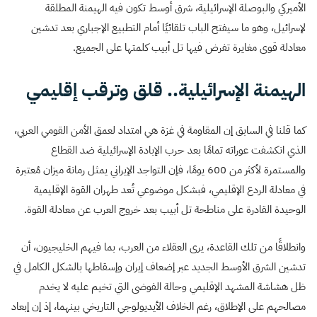
الأميركي والبوصلة الإسرائيلية، شرق أوسط تكون فيه الهيمنة المطلقة
لإسرائيل، وهو ما سيفتح الباب تلقائيًا أمام التطبيع الإجباري بعد تدشين
معادلة قوى مغايرة تفرض فيها تل أبيب كلمتها على الجميع.
الهيمنة الإسرائيلية.. قلق وترقب إقليمي
كما قلنا في السابق إن المقاومة في غزة هي امتداد لعمق الأمن القومي العربي،
الذي انكشفت عوراته تمامًا بعد حرب الإبادة الإسرائيلية ضد القطاع
والمستمرة لأكثر من 600 يومًا، فإن التواجد الإيراني يمثل رمانة ميزان مُعتبرة
في معادلة الردع الإقليمي، فبشكل موضوعي تُعد طهران القوة الإقليمية
الوحيدة القادرة على مناطحة تل أبيب بعد خروج العرب عن معادلة القوة.
وانطلاقًا من تلك القاعدة، يرى العقلاء من العرب، بما فيهم الخليجيون، أن
تدشين الشرق الأوسط الجديد عبر إضعاف إيران وإسقاطها بالشكل الكامل في
ظل هشاشة المشهد الإقليمي وحالة الفوضى التي تخيم عليه لا يخدم
مصالحهم على الإطلاق، رغم الخلاف الأيديولوجي التاريخي بينهما، إذ إن إبعاد