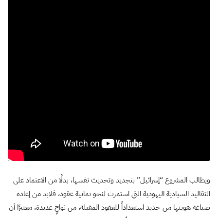
ويطالب المشروع “إسرائيل” بتجديد وتحديث نفسها، بدلًا من الاعتماد على
التقاليد السيادية اليهودية التي استمرت لنحو ثمانية عقود، فلابد من إعادة
صياغة هويتها من جديد استعداداً للعقود المقبلة، من نواحٍ عديدة، معتبرًا أن