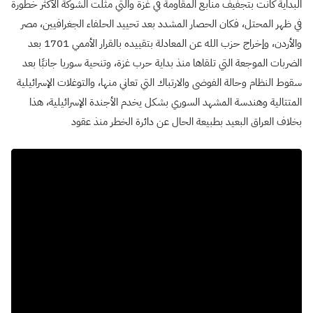
البداية كانت بتجفيف منابع المقاومة في غزة والتي مثلت الشوكة الأكثر خطورة
في ظهر المحتل، فكان الحصار المشدد بعد تحييد الحلفاء الجغرافيين، مصر
والأردن، وإخراج حزب الله عن المعادلة بتقييده بالقرار الأممي 1701 بعد
الضربات الموجعة التي تلقاها منذ بداية حرب غزة، وتنحية سوريا جانبًا بعد
سقوط النظام وحالة الفوضى والارتباك التي تعاني منها، والتوغلات الإسرائيلية
المتتالية وهندسة المشهد السوري بشكل يخدم الأجندة الإسرائيلية، هذا
بخلاف العراق البعيد بطبيعة الحال عن دائرة الخطر منذ عقود