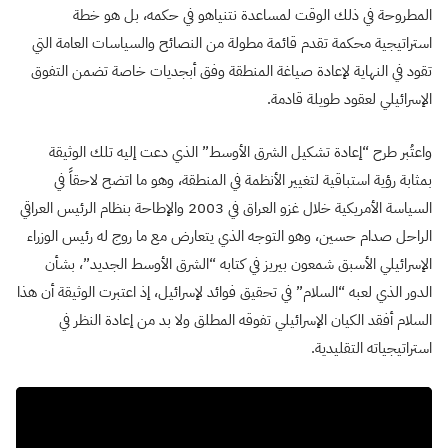
المطروحة في ذلك الوقت لمساعدة نتنياهو في حكمه، بل هو خطة
استراتيجية محكمة تقدم قائمة مطولة من النصائح والسياسات العامة التي
تقود في النهاية لإعادة صياغة المنطقة وفق أبجديات خاصة تضمن التفوق
الإسرائيلي لعقود طويلة قادمة.
واعتُبر طرح “إعادة تشكيل الشرق الأوسط” الذي دعت إليه تلك الوثيقة
بمثابة رؤية استباقية لتغيير الأنظمة في المنطقة، وهو ما اتضح لاحقاً في
السياسة الأمريكية خلال غزو العراق في 2003 والإطاحة بنظام الرئيس العراقي
الراحل صدام حسين، وهو التوجه الذي يتعارض مع ما روج له رئيس الوزراء
الإسرائيلي الأسبق شمعون بيريز في كتابه “الشرق الأوسط الجديد”، بشأن
الدور الذي لعبه “السلام” في تحقيق فوائد لإسرائيل، إذ اعتبرت الوثيقة أن هذا
السلام أفقد الكيان الإسرائيلي تفوقه المطلق ولا بد من إعادة النظر في
استراتيجياته التقليدية.