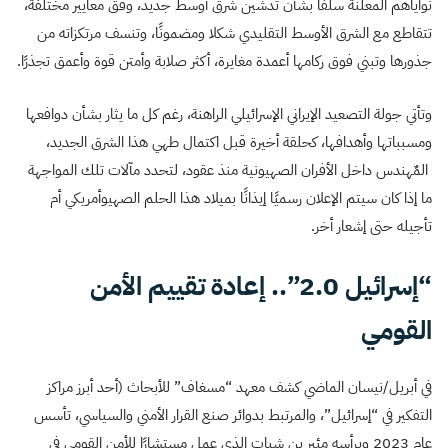
نواياهم المعلنة سلفًا بشأن تدشين شرق أوسط جديد، وفق معايير مختلفة،
تتقاطع مع الشرق الأوسط التقليدي شكلا ومضمونًا، وتنسف مرتكزاته من
جذورها وتبني فوق ركامها أعمدة مغايرة، أكثر صلابة وأمتن قوة وأعمق تجذرًا.
وتأتي جولة التصعيد الإيراني الإسرائيلي الراهنة، رغم كل ما يثار بشأن دوافعها
ومسبباتها وأهدافها، كحلقة أخيرة قبل اكتمال طهي هذا الشرق الجديد،
المٌهندس داخل الأفران الصهيونية منذ عقود، لتحدد مآلات تلك المواجهة
ما إذا كان سيتم الإعلان رسميًا إيذانًا بميلاد هذا الحلم الصهيوأمريكي أم
تأجيله حتى إشعار أخر.
“إسرائيل 2.0”.. إعادة تقييم الأمن
القومي
في أبريل/نيسان الماضي كشف معهد “مسغاف” للأبحاث (أحد أبرز مراكز
التفكير في “إسرائيل”، والمرتبط بدوائر صنع القرار الأمني والسياسي، تأسس
عام 2023 ويرأسه مئير بن شبات الذي عمل مستشارًا للأمن القومي في