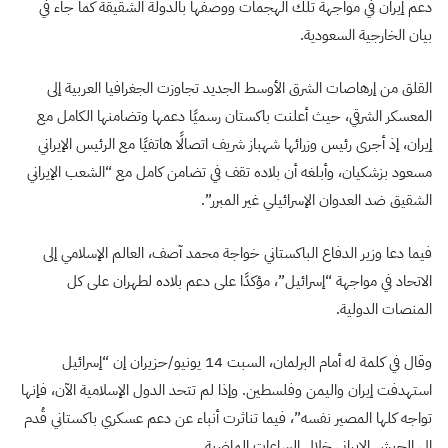
دعم إيران في مواجهة تلك الهجمات ووصفها بالدولة الشقيقة كما جاء في
بيان الخارجية السعودية.
القلق من إرهاصات الشرق الأوسط الجديد تجاوزت الجغرافيا العربية إلى
المعسكر الشرقي، حيث أعلنت باكستان رسميًا دعمها وتضامنها الكامل مع
إيران، إذ أجرى رئيس وزرائها شهباز شريف اتصالًا هاتفيًا مع الرئيس الإيراني
مسعود بزشكيان، وأبلغه أن بلاده تقف في تضامن كامل مع “الشعب الإيراني
الشقيق ضد العدوان الإسرائيلي غير المبرر”.
فيما دعا وزير الدفاع الباكستاني خواجة محمد آصف، العالم الإسلامي إلى
الاتحاد في مواجهة “إسرائيل”، مؤكدًا على دعم بلاده لطهران على كل
المنصات الدولية.
وقال في كلمة له أمام البرلمان، السبت 14 يونيو/حزيران إن “إسرائيل
استهدفت إيران واليمن وفلسطين. وإذا لم تتحد الدول الإسلامية الآن، فإنها
تواجه كلها المصير نفسه”، فيما تناثرت أنباء عن دعم عسكري باكستاني قُدم
إلى الجيش الإيراني خلال الساعات الماضية.