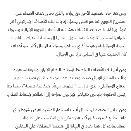
ومن هنا جاء التصعيد الأخير مع إيران، والذي تجاوز هدف القضاء على
المشروع النووي كما هو مٌعلن رسميًا، إذ بات بنك الأهداف الإسرائيلي أكثر
تنوعًا وزخمًا، خاصة بعد انكشاف هشاشة الدفاعات الجوية الإيرانية وسهولة
اختراقها استخباراتيًا وأمنيًا، مما حول سمائها إلى ساحة استعراض للقدرات
الجوية الإسرائيلية، وهو ما أغرى نتنياهو وجنرالاته للإيغال أكثر نحو أهداف
كان الحديث عنها في السابق دربًا من الخيال.
ومن أبرز تلك الأهداف التخطيط لإسقاط النظام الإيراني وزعزعة استقراره
وتأليب الشارع الإيراني ضده، وقد بدا هذا التوجه جليًا في تصريحات وزير
الدفاع الإسرائيلي، الذي قال إن “الظروف مهيّأة لانتفاضة شعبية”، بينما دعا
رئيس الحكومة بنيامين نتنياهو الإيرانيين صراحة إلى التظاهر لإسقاط النظام.
ومن خلال التصعيد تهدف تل أبيب لاستثمار المشهد لفرض شروطها في
ملف قطاع غزة وتحقيق أكبر قدر ممكن من المكاسب على طاولة
المفاوضات، كل هذا يقود في النهاية إلى هندسة المنطقة، على المقاس