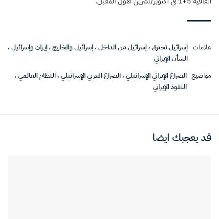
اتفاقية 5+1 في أكتوبر/تشرين الأول المقبل.
علامات
إسرائيل تحترق
،
إسرائيل من الداخل
،
إسرائيل والخليج
،
إيران وإسرائيل
،
الشأن الإيراني
مواضيع
الصراع الإيراني الإسرائيلي
،
الصراع العربي الإسرائيلي
،
النظام العالمي
،
النفوذ الإيراني
قد يعجبك ايضا