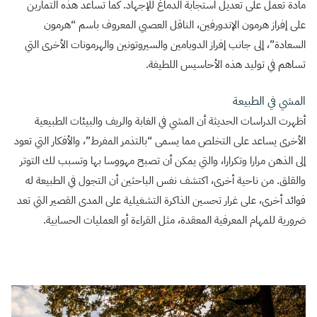
مادة تعمل على تعديل استجابة الدماغ للإجهاد. كما تساعد هذه التمارين
على إفراز هرمون الإندورفين، الناقل العصبي المعروف باسم “هرمون
السعادة”، إلى جانب إفراز الدوبامين والسيروتونين والهرمونات الأخرى التي
تساهم في توليد هذه الأحاسيس اللطيفة.
المشي في الطبيعة
أظهرت الدراسات الحديثة أن المشي في الغابة والريف والبيئات الطبيعية
الأخرى يساعد على التخلص مما يسمى “بالتذمر المفرط”، والأفكار التي تعود
إلى الذهن مرارا وتكرارا، والتي يمكن أن تصبح مهووسا بها وتسبب لك التوتر
والقلق. من ناحية أخرى، اكتشف نفس الباحثين أن التجول في الطبيعة له
فوائد أخرى، على غرار تحسين الذاكرة التشغيلية على المدى القصير التي تعد
ضرورية للمهام المعرفية المعقدة، مثل القراءة أو العمليات الحسابية.