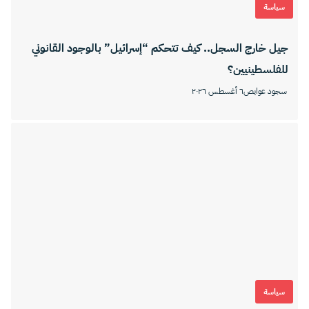
سياسة
جيل خارج السجل.. كيف تتحكم “إسرائيل” بالوجود القانوني
للفلسطينيين؟
سجود عوايص
٦ أغسطس ٢٠٢٦
سياسة