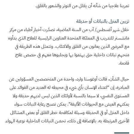
تمرينا علاجيا من شأنه أن يقلل من التوتر والشعور بالقلق.
تزيين المنزل بالنباتات أو حديقة
خلال شهر أغسطس/ آب من السنة الماضية، تصدّرت أخبار أطباء من مركز
مانشستر للتدريب في المملكة المتحدة العناوين الرئيسية للعلاج الذي بدأوه
مع المرضى الذين يعانون من القلق والاكتئاب. وتتمثل هذه الطريقة في
منحهم نباتات داخلية حتى يهتموا بها ويجلبوها معهم في حصص علاج
قادمة.
حيال الشأن، قالت أوغوستا وارد، واحدة من المتخصصين المسؤولين عن
المبادرة، إن “اعتناء الإنسان بأي شيء في محيطه له العديد من الفوائد على
المستوى النفسي، لا سيما بالنسبة لأولئك الذين ليس لديهم حديقة ولا
يمكنهم العيش مع الحيوانات الأليفة”. يمكن تصبح رعاية النباتات سواء
داخل المنزل أو في الحديقة وسيلة لمكافحة خطر القلق أو بعض المشاكل
الأخرى المرتبطة به. بالإضافة إلى ذلك، تحسّن النباتات الداخلية نوعية الهواء.