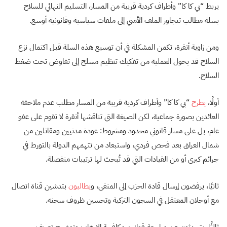
يربط “بي كا كا” وأطراف كردية قريبة من المسار، التسليم النهائي للسلاح
بسلة مطالب تتجاوز الملف الأمني إلى ملفات سياسية وقانونية أوسع.
ومن زاوية أنقرة، تكمن المشكلة في أن توسيع هذه السلة قبل اكتمال نزع
السلاح قد يحول العملية من تفكيك تنظيم مسلح إلى تفاوض تحت ضغط
السلاح.
أولًا،
يطرح
“بي كا كا” وأطراف كردية قريبة من المسار مطلب عدم ملاحقة
العائدين بصورة جماعية، لكن الصيغة التي تناقشها أنقرة لا تقوم على عفو
عام، بل على مسار قانوني محدود ومشروط: عودة مدنيين ومقاتلين من
شمال العراق بعد فحص فردي، واستبعاد من تتهمهم الدولة بالتورط في
جرائم كبرى أو من القيادات التي قد تُبحث لها ترتيبات منفصلة.
ثانيًا، يرفضون إرسال قادة الحزب إلى المنفى، و
يطالبون
بتدشين قناة اتصال
مع أوجلان المعتقل في السجون التركية وتحسين ظروف سجنه.
ثالثًا، يتحدثون عن مراجعة قوانين مكافحة الإرهاب وتوضيح تعريف