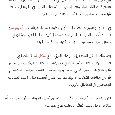
ففتح ذلك الباب أمام وقف إطلاق نار، ثم أعلن الحزب في مايو/أيار 2025
قراره حل نفسه وإنهاء ما أسماه “الكفاح المسلح”.
في 11 يوليو/تموز 2025 جاءت أول خطوة ميدانية رمزية، حين
أحرق
نحو
30 مقاتلًا من الحزب أسلحتهم عند مدخل كهف جاسانا قرب دوكان في
شمال العراق، بحضور مسؤولين أكراد وعراقيين وأتراك.
بعد ذلك، انتقل الملف إلى البرلمان التركي الذي
شكل
لجنة خاصة في
أغسطس/آب 2025، ثم
أقرت
في فبراير/شباط 2026 تقريرًا يوصي بتدابير
قانونية لإعادة دمج رافضي العنف وتوسيع حرية التعبير ومراجعة استخدام
قوانين مكافحة الإرهاب، وإنهاء ممارسة تعيين أوصياء بدل رؤساء البلديات
المنتخبين في المناطق الكردية.
لكن التقرير ربط أي خطوات قانونية بتحقق أجهزة الدولة من أن الحزب سلّم
سلاحه وحل نفسه فعليًا، وتجنب طرح عفو عام.