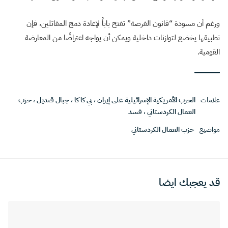
ورغم أن مسودة “قانون الفرصة” تفتح باباً لإعادة دمج المقاتلين، فإن
تطبيقها يخضع لتوازنات داخلية ويمكن أن يواجه اعتراضًا من المعارضة
القومية.
علامات
الحرب الأمريكية الإسرائيلية على إيران
،
بي كا كا
،
جبال قنديل
،
حزب
العمال الكردستاني
،
قسد
مواضيع
حزب العمال الكردستاني
قد يعجبك ايضا