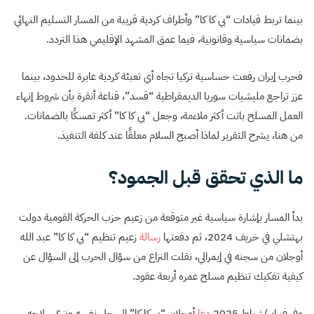
بينما تربط قيادات “بي كا كا” وأطراف كردية قريبة من المسار التسليم النهائي
بضمانات سياسية وقانونية، فيما عمق المشهد الإقليمي هذا التردد.
فحرب إيران رفعت حساسية تركيا تجاه أي تعبئة كردية عابرة للحدود، بينما
عزز تراجع مليشيات سوريا الديمقراطية “قسد”، قناعة أنقرة بأن شروط إنهاء
العمل المسلح باتت أكثر ملاءمة، وجعل “بي كا كا” أكثر تمسكًا بالضمانات.
من هنا، يشرح التقرير لماذا أصبح السلام معلقًا عند كلفة التنفيذ.
ما الذي تحقق قبل الجمود؟
بدأ المسار بإشارة سياسية غير متوقعة من زعيم حزب الحركة القومية دولت
بهتشلي في خريف 2024، ثم دفعتها
رسالة
زعيم تنظيم “بي كا كا” عبد الله
أوجلان من سجنه في إيمرالي، نقلت النزاع من سؤال الحرب إلى السؤال عن
كيفية تفكيك تنظيم مسلح عمره أربعة عقود.
وفي فبراير/شباط 2025
دعا
أوجلان “بي كا كا” إلى حل نفسه ونزع سلاحه،