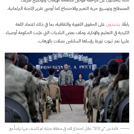
المصطلح وتوسيع حرية التعبير والاحتجاج كما أوصى تقرير اللجنة البرلمانية.
رابعًا،
يشددون
على الحقوق اللغوية والثقافية، بما في ذلك اعتماد اللغة
الكردية في التعليم والإدارة، وملف بعض البلديات التي عيّنت الحكومة أوصياء
عليها بعد ثبوت تورط رؤساها السابقين بصلات بالإرهاب.
قادة من “بي كا كا” خلال اجتماع عُقد في منطقة جبلية لم يُكشف عنها تزامناً مع