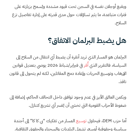
ويقبع أوجلان نفسه في السجن تحت قيود مشددة ويُسمح بزيارته على
فترات متباعدة، ما يثير تساؤلات حول مدى قدرته على إدارة تفاصيل نزع
السلاح.
هل يضبط البرلمان الاتفاق؟
البرلمان هو المسار الذي تريد أنقرة أن يضبط أي انتقال من السلاح إلى
السياسة، فالتقرير الذي
أُقر
في فبراير/شباط 2026 يوصي بتعديل قوانين
الإرهاب وتوسيع الحريات وإعادة دمج المقاتلين، لكنه لم يتحول إلى قانون
نافذ.
ويكمن العائق الأبرز في عدم وجود توافق داخل التحالف الحاكم، إضافة إلى
ضغوط الأحزاب القومية التي تخشى أن يُفسر أي تشريع كتنازل.
أما حزب DEM، فيحاول
توسيع
المسار من تفكيك “بي كا كا” إلى أجندة
سياسية وحقوقية أوسع، تشمل البلديات والسجناء والحقوق الثقافية.