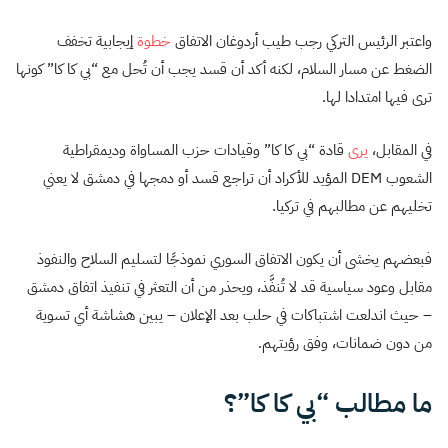
واعتبر الرئيس التركي رجب طيب أردوغان الاتفاق
خطوة
إيجابية تخفف
الضغط عن مسار السلام، لكنه أكد أن قسد يجب أن تُحل مع “بي كا كا” كونها
ترى فيها امتدادا لها.
في المقابل،
يرى
قادة “بي كا كا” وقيادات حزب المساواة وديمقراطية
الشعوب DEM المؤيد للأكراد أن تراجع قسد أو دمجها في دمشق لا يعني
تخليهم عن مطالبهم في تركيا.
فبعضهم يخشى أن يكون الاتفاق السوري نموذجًا لتسليم السلاح والنفوذ
مقابل وعود سياسية قد لا تُنفَّذ، ويحذر من أن التعثر في تنفيذ اتفاق دمشق
– حيث اندلعت اشتباكات في حلب بعد الإعلان – يبين هشاشة أي تسوية
من دون ضمانات، وفق رؤيتهم.
ما مطالب “بي كا كا”؟