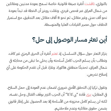
بالتوازي،
ناقشت
أنقرة صيغة قانونية خاصة تسمح بعودة مدنيين ومقاتلين
من شمال العراق عبر فحص فردي. ونقلت رويترز أن الخطة قد تبدأ بعودة
نحو ألف مدني وغير مقاتل، ثم نحو 8 آلاف مقاتل بعد التدقيق، مع استمرار
الخلاف حول مصير القيادات العليا والمتوسطة.
أين تعثر مسار الوصول إلى حل؟
يتركز التعثر حول سؤال التسلسل، إذ
تعتبر
أنقرة أن الحرق الرمزي غير كاف،
وتطالب بأن يسلم الحزب كامل أسلحته وأن يخلي ما تبقى من مخابئه في
شمال العراق، تحديدًا منطقتي هاكورك وغارا، قبل أن تقدم الحكومة على أي
إصلاح تشريعي.
وتقول تركيا إن التحقق الأمني ضروري لضمان عدم العودة إلى حمل السلاح.
في المقابل،
يرى
قادة “بي كا كا” أن الحزب التزم بوقف القتال وحل نفسه،
لكنه لن يسلم كامل مخزونه من الأسلحة إلا بعد الحصول على إطار قانوني
يضمن حقوق مقاتليه وعدم ملاحقتهم.