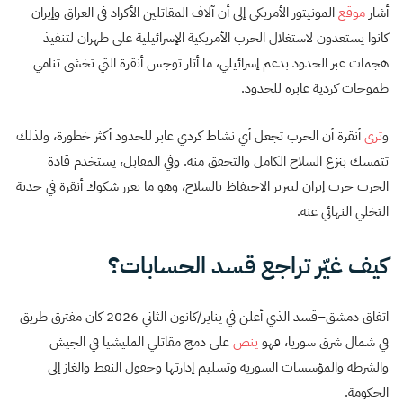
أشار
موقع
المونيتور الأمريكي إلى أن آلاف المقاتلين الأكراد في العراق وإيران
كانوا يستعدون لاستغلال الحرب الأمريكية الإسرائيلية على طهران لتنفيذ
هجمات عبر الحدود بدعم إسرائيلي، ما أثار توجس أنقرة التي تخشى تنامي
طموحات كردية عابرة للحدود.
و
ترى
أنقرة أن الحرب تجعل أي نشاط كردي عابر للحدود أكثر خطورة، ولذلك
تتمسك بنزع السلاح الكامل والتحقق منه. وفي المقابل، يستخدم قادة
الحزب حرب إيران لتبرير الاحتفاظ بالسلاح، وهو ما يعزز شكوك أنقرة في جدية
التخلي النهائي عنه.
كيف غيّر تراجع قسد الحسابات؟
اتفاق دمشق–قسد الذي أعلن في يناير/كانون الثاني 2026 كان مفترق طريق
في شمال شرق سوريا، فهو
ينص
على دمج مقاتلي المليشيا في الجيش
والشرطة والمؤسسات السورية وتسليم إدارتها وحقول النفط والغاز إلى
الحكومة.