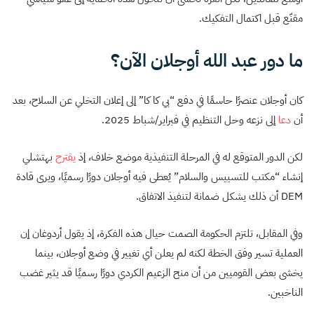
مقنّع قبل اكتمال التفكيك.
ما دور عبد الله أوجلان الآن؟
كان أوجلان عنصرًا حاسمًا في دفع “بي كا كا” إلى إعلان التخلي عن السلاح، بعد
أن
دعا
إلى نزعه وحل التنظيم في فبراير/شباط 2025.
لكن الدور المتوقع له في المرحلة التنفيذية موضع خلاف، إذ
يقترح
بهتشلي
إنشاء “مكتب للتسييس والسلام” يُعطى فيه أوجلان دورًا رسميًا، ويرى قادة
DEM أن ذلك يشكل ضمانة لتنفيذ الاتفاق.
وفي المقابل، تلتزم الحكومة الصمت حيال هذه الفكرة، إذ يقول أردوغان إن
العملية تسير وفق الخطة لكنه لم يعلن أي تغيير في وضع أوجلان، بينما
يخشى بعض القوميين من أن منح الزعيم الكردي دورًا رسميًا قد يثير غضب
الناخبين.