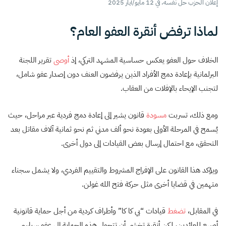
إعلان الحزب حل نفسه، في 12 مايو/أيار 2025
لماذا ترفض أنقرة العفو العام؟
الخلاف حول العفو يعكس حساسية المشهد التركي، إذ
أوصى
تقرير اللجنة
البرلمانية بإعادة دمج الأفراد الذين يرفضون العنف دون إصدار عفو شامل،
لتجنب الإيحاء بالإفلات من العقاب.
ومع ذلك، تسربت
مسودة
قانون يشير إلى إعادة دمج فردية عبر مراحل، حيث
يُسمح في المرحلة الأولى بعودة نحو ألف مدني ثم نحو ثمانية آلاف مقاتل بعد
التحقق، مع احتمال إرسال بعض القيادات إلى دول أخرى.
ويؤكد هذا القانون على الإفراج المشروط والتقييم الفردي، ولا يشمل سجناء
متهمين في قضايا أخرى مثل حركة فتح الله غولن.
في المقابل،
تضغط
قيادات “بي كا كا” وأطراف كردية من أجل حماية قانونية
أوسع للعائدين، لكن أنقرة تخشى أن تتحول هذه الحماية إلى عفو سياسي