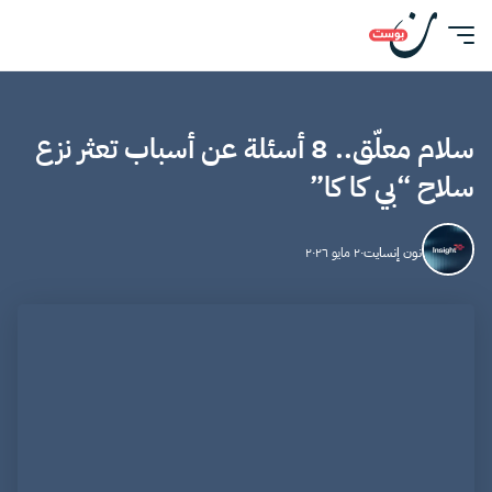
سلام معلّق.. 8 أسئلة عن أسباب تعثر نزع
سلاح “بي كا كا”
نون إنسايت
٢٠ مايو ٢٠٢٦