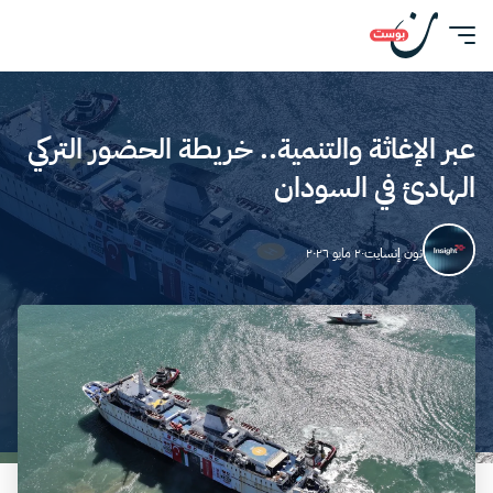
عبر الإغاثة والتنمية.. خريطة الحضور التركي
الهادئ في السودان
نون إنسايت
٢٠ مايو ٢٠٢٦