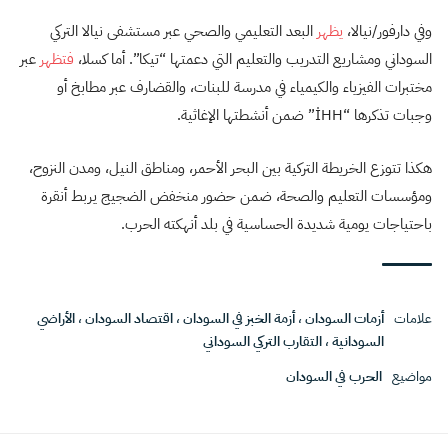
وفي دارفور/نيالا،
يظهر
البعد التعليمي والصحي عبر مستشفى نيالا التركي
السوداني ومشاريع التدريب والتعليم التي دعمتها “تيكا”. أما كسلا،
فتظهر
عبر
مختبرات الفيزياء والكيمياء في مدرسة للبنات، والقضارف عبر مطابخ أو
وجبات تذكرها “İHH” ضمن أنشطتها الإغاثية.
هكذا تتوزع الخريطة التركية بين البحر الأحمر، ومناطق النيل، ومدن النزوح،
ومؤسسات التعليم والصحة، ضمن حضور منخفض الضجيج يربط أنقرة
باحتياجات يومية شديدة الحساسية في بلد أنهكته الحرب.
علامات
أزمات السودان
،
أزمة الخبز في السودان
،
اقتصاد السودان
،
الأراضي
السودانية
،
التقارب التركي السوداني
مواضيع
الحرب في السودان