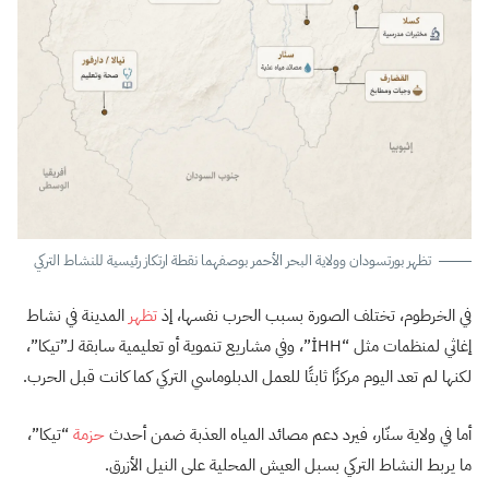
تظهر بورتسودان وولاية البحر الأحمر بوصفهما نقطة ارتكاز رئيسية للنشاط التركي
في الخرطوم، تختلف الصورة بسبب الحرب نفسها، إذ
تظهر
المدينة في نشاط
إغاثي لمنظمات مثل “İHH”، وفي مشاريع تنموية أو تعليمية سابقة لـ”تيكا”،
لكنها لم تعد اليوم مركزًا ثابتًا للعمل الدبلوماسي التركي كما كانت قبل الحرب.
أما في ولاية سنّار، فيرد دعم مصائد المياه العذبة ضمن أحدث
حزمة
“تيكا”،
ما يربط النشاط التركي بسبل العيش المحلية على النيل الأزرق.