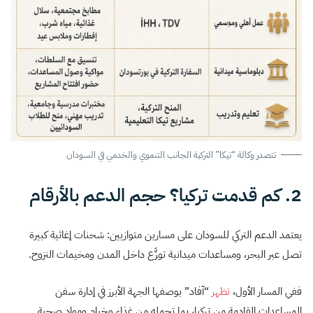
تتصدر وكالة “تيكا” التركية الجانب التنموي والخدمي في السودان
2. كم قدمت تركيا؟ حجم الدعم بالأرقام
يعتمد الدعم التركي للسودان على مسارين متوازيين: شحنات إغاثية كبيرة
تصل عبر البحر، ومساعدات ميدانية توزَّع داخل المدن ومخيمات النزوح.
ففي المسار الأول،
تظهر
“آفاد” بوصفها الجهة الأبرز في إدارة سفن
المساعدات القادمة من تركيا، بما تحمله من غذاء وخيام ومواد صحية