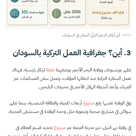
أبرز أرقام الدعم التركي المعلن في السودان
3. أين؟ جغرافية العمل التركية بالسودان
تظهر بورتسودان وولاية البحر الأحمر بوصفهما
نقطة
ارتكاز رئيسية، فهناك
تعمل السفارة التركية منذ انتقالها المؤقت، وتصل سفن المساعدات عبر
الميناء، وتُنفذ أنشطة الهلال الأحمر في مخيمات النازحين.
وفي الولاية نفسها يقع
مشروع
أربعات للمياه والطاقة الشمسية، بينما تظهر
سواكن في مشاريع صحية وتنموية مثل وحدة الولادة في مستشفى المدينة.
في ولاية نهر النيل، تبرز مدينة المتمة عبر
مشروع
تجديد قسم العظام في
مستشفاها، وتظهر عطبرة في نشاط مؤسسة الديانة التركية التي أعلنت توزيع