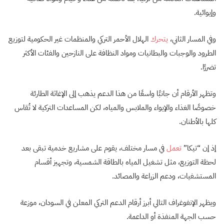
وإيوائية.
وفي المسار الثاني،
يتحرك
الهلال الأحمر التركي والمنظمات غير الحكومية لتوزيع
الطرود والوجبات والبطانيات ومواد النظافة على النازحين والفئات الأكثر
تضررًا.
وتظهر الأرقام أن جانبًا واسعًا من هذا الدعم يذهب إلى الإغاثة الطارئة
خصوصًا الغذاء والإيواء والملابس والمياه، لكن المساعدات التركية لا تُقاس
كلها بالأطنان.
إذ إن “تيكا”
تعمل
في مسار مختلف، يقوم على مشاريع خدمية تبقى بعد
لحظة التوزيع، مثل تشغيل المياه بالطاقة الشمسية، وتجهيز أقسام
المستشفيات، ودعم الزراعة والمصائد.
ويظهر الإنفوغراف التالي أبرز أرقام الدعم التركي المعلن في السودان، موزعة
حسب الجهة المنفذة أو الداعمة.