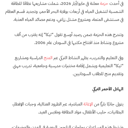
في أحدث
حزمة
معلنة في مايو/أيار 2026، شملت مشاريعها نظامًا للطاقة
الشمسية لتشغيل المياه في أربعات بولاية البحر الأحمر، وتجديد قسم العظام
في مستشفى المتمة، ومشروع مشتل زراعي، ودعم مصائد المياه العذبة.
وتندرج هذه الحزمة ضمن رصيد أوسع تقول “تيكا” إنه يقترب من ألف
مشروع ونشاط منذ افتتاح مكتبها في السودان عام 2006.
وفي التعليم والتدريب، يظهر النشاط التركي عبر
المنح
الدراسية ومشاريع
“تيكا” التعليمية ويشمل إقامة مختبرات مدرسية وجامعية، تدريب مهني
وتقديم منح للطلاب السودانيين.
الهلال الأحمر التركي
يتولى جانبًا بارزًا من
الإغاثة
المباشرة، عبر الطرود الغذائية، وجبات الإفطار،
البطانيات، حليب الأطفال، مواد النظافة وملابس العيد.
وترتبط هذه المساعدات بحاجات النازحين اليومية في المدن والمخيمات،