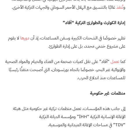
و
تُنفذ
غالبًا بالتنسيق مع الهلال الأحمر السوداني والجهات التركية الأخرى.
إدارة الكوارث والطوارئ التركية “آفاد”
تظهر خصوصًا في الشحنات الكبيرة وسفن المساعدات، إذ أن
دورها
لا يقوم
على مشروع خدمي محدد، بل على إدارة الطوارئ.
كما
تعمل
“آفاد” على نقل كميات ضخمة من الغذاء والخيام والمواد الصحية
والإيوائية عبر البحر، خصوصًا باتجاه بورتسودان، التي أصبحت منفذًا رئيسيًا
للمساعدات منذ اندلاع الحرب.
منظمات غير حكومية
إلى جانب هذه المؤسسات، تعمل منظمات تركية غير حكومية مثل هيئة
الإغاثة الإنسانية التركية “İHH” ومؤسسة الديانة التركية
“TDV” في مساحات الإغاثة الميدانية والموسمية.