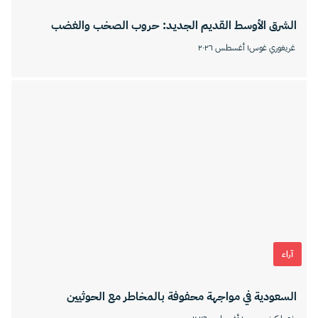
الشرق الأوسط القديم الجديد: حروب الصخب والغضب
غريغوري غوس
١ أغسطس ٢٠٢٦
آراء
السعودية في مواجهة محفوفة بالمخاطر مع الحوثيين