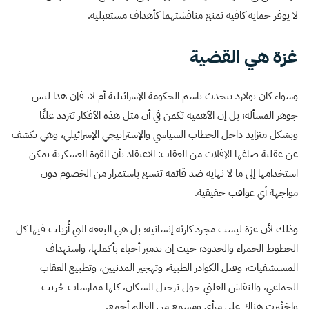
لا يوفر حماية كافية تمنع مناقشتهما كأهداف مستقبلية.
غزة هي القضية
وسواء كان بولارد يتحدث باسم الحكومة الإسرائيلية أم لا، فإن هذا ليس
جوهر المسألة؛ بل إن الأهمية تكمن في أن مثل هذه الأفكار تتردد علنًا
وبشكل متزايد داخل الخطاب السياسي والإستراتيجي الإسرائيلي، وهي تكشف
عن عقلية صاغها الإفلات من العقاب: الاعتقاد بأن القوة العسكرية يمكن
استخدامها إلى ما لا نهاية ضد قائمة تتسع باستمرار من الخصوم دون
مواجهة أي عواقب حقيقية.
وذلك لأن غزة ليست مجرد كارثة إنسانية؛ بل هي البقعة التي أُزيلت فيها كل
الخطوط الحمراء والحدود؛ حيث إن تدمير أحياء بأكملها، واستهداف
المستشفيات، وقتل الكوادر الطبية، وتهجير المدنيين، وتطبيع العقاب
الجماعي، والنقاش العلني حول ترحيل السكان، كلها ممارسات جُربت
واختُبرت هناك على مرأى ومسمع من العالم أجمع.