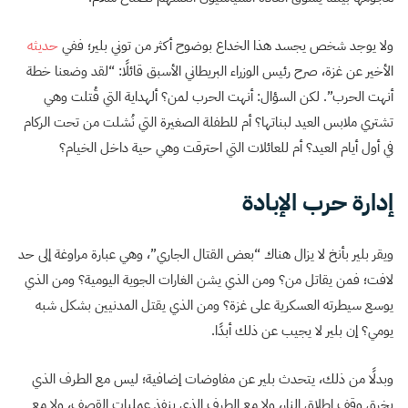
ولا يوجد شخص يجسد هذا الخداع بوضوح أكثر من توني بلير؛ ففي
حديثه
الأخير عن غزة، صرح رئيس الوزراء البريطاني الأسبق قائلًا: “لقد وضعنا خطة
أنهت الحرب”. لكن السؤال: أنهت الحرب لمن؟ ألهداية التي قُتلت وهي
تشتري ملابس العيد لبناتها؟ أم للطفلة الصغيرة التي نُشلت من تحت الركام
في أول أيام العيد؟ أم للعائلات التي احترقت وهي حية داخل الخيام؟
إدارة حرب الإبادة
ويقر بلير بأنخ لا يزال هناك “بعض القتال الجاري”، وهي عبارة مراوغة إلى حد
لافت؛ فمن يقاتل من؟ ومن الذي يشن الغارات الجوية اليومية؟ ومن الذي
يوسع سيطرته العسكرية على غزة؟ ومن الذي يقتل المدنيين بشكل شبه
يومي؟ إن بلير لا يجيب عن ذلك أبدًا.
وبدلًا من ذلك، يتحدث بلير عن مفاوضات إضافية؛ ليس مع الطرف الذي
يخرق وقف إطلاق النار، ولا مع الطرف الذي ينفذ عمليات القصف، ولا مع