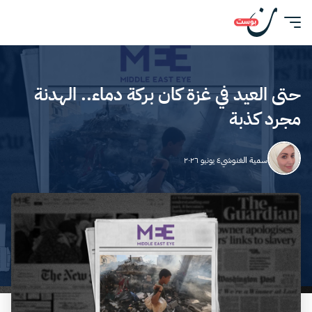
حتى العيد في غزة كان بركة دماء.. الهدنة
مجرد كذبة
سمية الغنوشي
٤ يونيو ٢٠٢٦