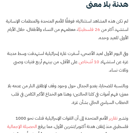
هدنة بلا معنى
لم تكن هذه المشاهد استثنائية؛ فوفقًا للأمم المتحدة والمنظمات الإنسانية
استشهد أكثر من
26 فلسطينيًا
، معظمهم من النساء والأطفال، خلال الأيام
الأولى للعيد وحده.
وفي اليوم الأول لعيد الأضحى، أسفرت غارة إسرائيلية استهدفت وسط مدينة
غزة عن استشهاد
10 أشخاص
على الأقل، من بينهم أربع فتيات وصبي
وثلاث نساء.
وبالنسبة للضحايا، يغدو الجدال حول وجود وقف لإطلاق النار من عدمه بلا
معنى؛ فهم أموات في كلتا الحالتين؛ وهذا هو الخداع الأكبر الكامن في قلب
الخطاب السياسي الحالي بشأن غزة.
وتشير
تقارير
الأمم المتحدة إلى أن القوات الإسرائيلية قتلت نحو 1000
فلسطيني منذ إعلان هدنة أكتوبر/تشرين الأول، مما يرفع
الحصيلة الإجمالية