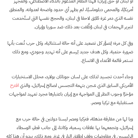
أو لبنان أو حتى
إيران
؛ فهذا النظام المدعوم بالذكاء الاصطناعي، والمجهز
أمريكيًا، والمحمي دبلوماسيًا، لم يظهر أي حدود واضحة لعدوانه. والمنطق
نفسه الذي دمر غزة طُبّق لاحقا في لبنان، والحجج نفسها التي استُخدمت
لتبرير الهجمات في لبنان وُظِّفت بعد ذلك ضد
سوريا
وإيران.
وفي كل مرة؛ يُصوَّر كل تصعيد على أنه حالة استثنائية، وكل حرب تُنعت بأنها
ضرورة حتمية. وكل هدف جديد يُرسم على أنه تهديد وجودي، ومع ذلك
تستمر قائمة الأعداء في الاتساع.
وجاء أحدث تجسيد لذلك على لسان جوناثان بولارد، محلل الاستخبارات
الأمريكي السابق الذي سُجن بتهمة التجسس لصالح إسرائيل، والذي
اقترح
مؤخرًا وجوب النظر إلى المواجهة مع إيران باعتبارها مجرد تمهيد لمواجهات
مستقبلية مع
تركيا
و
مصر
.
ويا لها من مفارقة مذهلة، فتركيا ومصر ليستا دولتين في حالة حرب مع
إسرائيل، وتجمعهما بها علاقات رسمية، وكانتا، إلى جانب
قطر
، الوسطاء
الرئيسيين في مفاوضات وقف إطلاق النار في غزة. ومع ذلك، يبدو أن هذا كله