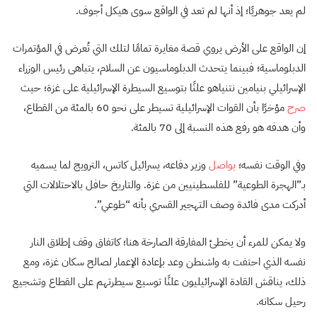
لم يعد جوهريًا؛ إذ أنها لم تعد في الواقع سوى هيكل أجوف.
إن الواقع على الأرض يروي قصة مغايرة تمامًا لتلك التي تُعرض في المؤتمرات
الدبلوماسية؛ فبينما يتحدث الدبلوماسيون عن السلام، يتباهى رئيس الوزراء
الإسرائيلي بنيامين نتنياهو علنًا بتوسيع السيطرة الإسرائيلية على غزة؛ حيث
صرح
مؤخرًا بأن القوات الإسرائيلية تسيطر على نحو 60 بالمئة من القطاع،
وأن هدفه هو رفع هذه النسبة إلى 70 بالمئة.
وفي الوقت نفسه؛
يواصل
وزير دفاعه، يسرائيل كاتس، الترويج لما يسميه
بـ”الهجرة الطوعية” للفلسطينيين من غزة. والتاريخ حافل بالاحتلالات التي
أدركت مدى فائدة وصف التهجير القسري بأنه “طوعي”.
ولا يمكن للمرء أن يخطئ المفارقة الصارخة هنا؛ كاتفاق وقف إطلاق النار
نفسه الذي احتفت به واشنطن وعد بإعادة الإعمار لصالح سكان غزة، ومع
ذلك، يناقش القادة الإسرائيليون علنًا توسيع سيطرتهم على القطاع وتشجيع
رحيل سكانه.