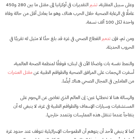
وعلى سبيل المقارنة،
تشير
التقديرات في أوكرانيا إلى مقتل ما بين 280 و450
عاملًا في الرعاية الصحية خلال الحرب هناك، وهو ما يعادل أقل من حالة وفاة
واحدة لكل 100 ألف نسمة.
ومن ثم، فإن
تدمير
القطاع الصحي في غزة قد بلغ حدًا لا مثيل له تقريبًا في
الحروب الحديثة.
والنمط نفسه بات واضحًا الآن في لبنان؛ فوفقًا لمنظمة الصحة العالمية،
أسفرت الهجمات على المرافق الصحية والطواقم الطبية عن
مقتل العشرات
من العاملين في المجال الصحي هناك أيضًا.
والرسالة هنا لا تخطئها عين: إن العالم الذي تغاضى عن الهجوم على
المستشفيات وسيارات الإسعاف والطواقم الطبية في غزة، لا ينبغي له أن
يتفاجأ عندما تنتقل هذه الممارسات وتتمدد خارجها.
كما لا ينبغي لأحد أن يتوهم أن الطموحات الإسرائيلية تتوقف عند حدود غزة