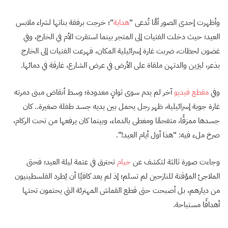
وأظهرت إحدى الصور أمًّا تُدعى “
هداية
“؛ خرجت برفقة بناتها لشراء ملابس
العيد؛ حيث دخلت الفتيات إلى المتجر بينما استقرت الأم في الخارج، وفي
غضون لحظات، ضربت غارة إسرائيلية المكان، فهرعت الفتيات إلى الخارج
بذعر، ليرَين والدتهن ملقاة على الأرض في عرض الشارع، غارقة في دمائها.
وفي
مقطع فيديو
آخر لم يدم سوى ثوانٍ معدودة؛ وسط أنقاض مبنى دمرته
غارة جوية إسرائيلية، ظهر رجل يحمل بين يديه جسد طفلة صغيرة.. كان
جسدها ممزقًا، متفحمًا ومغطى بالدماء، وبينما كان يرفعها من تحت الركام،
صرخ ملء فيه: “هذا أول أيام العيد!”.
وجاءت صورة ثالثة لتكشف عن
خيام
تحترق في عتمة ليلة العيد؛ فحتى
الملاجئ المؤقتة للنازحين لم تسلم؛ إذ لم يعد كافيًا أن يُطرد الفلسطينيون
من ديارهم، بل أصبحت حتى قطع القماش المهترئة التي يحتمون تحتها
أهدافًا مستباحة.