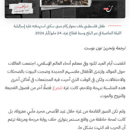
طفل فلسطيني يقف بجوار ركام مبنى سكني استهدفته غارة إسرائيلية
الليلة الماضية في دير البلح وسط قطاع غزة، 24 مايو/أيار 2026
ترجمة وتحرير: نون بوست
انقضت أيام العيد للتو؛ وفي معظم أنحاء العالم الإسلامي، اجتمعت العائلات
حول الموائد وارتدى الأطفال ملابسهم الجديدة وضجت البيوت بالضحكات
والاحتفالات، ولكن في الوقت الذي أحيت فيه المجتمعات في أماكن أخرى
هذه المناسبة ببهجة وتلاحم، كانت غزة
تتجرع
فصلًا آخر من فصول الفجيعة
والنزوح والموت.
ولم تكن الصور القادمة من غزة خلال عيد الأضحى مجرد مآسٍ معزولة، بل
كانت لمحة خاطفة من واقع مستمر يتوارى خلف رواية مريحة ومزيفة تزعم
أن الحرب قد انتهت بشكل ما.