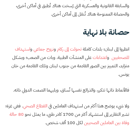
والسابقة القانونية والعسكرية التي رُسخت هناك تُطبق في أماكن أخرى،
والحصانة الممنوحة هناك تُنقل إلى أماكن أخرى.
حصانة بلا نهاية
انظروا إلى
لبنان
؛ بلدات كاملة
تحولت إلى ركام
و
نزوح جماعي
و
استهداف
للصحفيين
و
اعتداءات
على المنشآت الطبية. وبات من الصعب؛ وبشكل
متزايد، التمييز بين الصور القادمة من جنوب لبنان وتلك القادمة من خان
يونس.
فالأنماط ذاتها تتكرر، والذرائع نفسها تُساق، ويليهما الصمت الدولي ذاته.
ولا شيء يوضح هذا أكثر من استهداف العاملين في
القطاع الصحي
. ففي غزة؛
تشير التقارير إلى استشهاد أكثر من 1700 كادر طبي، ما يمثل نحو
80 حالة
وفاة بين العاملين الصحيين
لكل 100 ألف شخص.