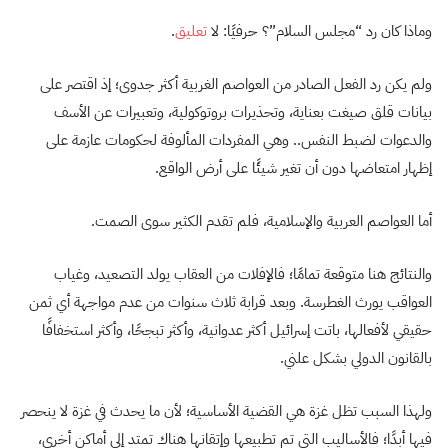
وماذا كان رد “مجلس السلام”؟ حرفيًا: لا
تعليق
.
ولم يكن رد الفعل الصادر من العواصم الغربية أكثر جدوى؛ إذ اقتصر على
بيانات قلق صيغت بعناية، وتحذيرات بروتوكولية، وتعبيرات عن الأسف
والدعوات لضبط النفس.. وهي المفردات المألوفة لحكومات عازمة على
إظهار امتعاضها دون أن تغير شيئًا على أرض الواقع.
أما العواصم العربية والإسلامية، فلم تقدم الكثير سوى الصمت.
والنتائج هنا متوقعة تمامًا؛ فالإفلات من العقاب يولد التصعيد، وغياب
العواقب يورث الغطرسة. وبعد قرابة ثلاث سنوات من عدم مواجهة أي ثمن
حقيقي لأفعالها، باتت إسرائيل أكثر عدوانية، وأكثر تبجحًا، وأكثر استخفافًا
بالقانون الدولي بشكل علني.
ولهذا السبب تظل غزة هي القضية الأساسية؛ لأن ما يحدث في غزة لا ينحصر
فيها أبدًا؛ فالأساليب التي تم تطبيعها وإتقانها هناك تمتد إلى أماكن أخرى،