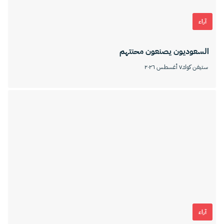
آراء
السعوديون يصنعون محنتهم
ستيفن كوك
٧ أغسطس ٢٠٢٦
آراء