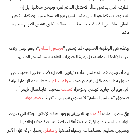
الطرف الذي يناقش علنًا الاحتلال الدائم لغزة وتهجير سكانها. بل إن
المفاوضات، كما هو الحال دائمًا، تجري مع الفلسطينيين؛ وهكذا، يختفي
الجاني تمامًا من القصة، بينما يظل الضحية قابعًا في قفص الاتهام بصورة
دائمة.
وهذه هي الوظيفة الحقيقية لما يُسمى “
مجلس السلام
“؛ وهو ليس وقف
حرب الإبادة الجماعية، بل إدارة التصورات العامة بينما تستمر المجازر.
بيد أن وعود هذا المجلس بدأت تتهاوى بالفعل؛ فقد اختفى الحديث عن
دخول قوات دولية إلى غزة في صمت،
ولم تتبلور
خطط إعادة الإعمار البراقة
التي روج لها جاريد كوشنر. ومؤخرًا،
كشفت
صحيفة فاينانشال تايمز أن
صندوق “مجلس السلام” لا يحتوي على شيء تقريبًا..
صفر دولار
.
وفي غضون ذلك؛
أفادت
وكالة رويترز بوجود خطط لإغلاق البعثة التي تقودها
الولايات المتحدة، والتي كانت مكلّفة افتراضيًا بمراقبة وقف إطلاق النار
وتسهيل تسليم المساعدات، وسواء أغلقتها
واشنطن
رسميًا أم لا، فإن الأمر