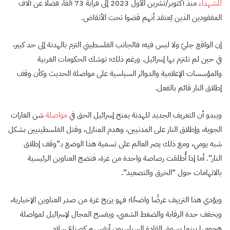
للشهداء
منذ أكتوبر/تشرين الأول 2023 إلى قرابة 73 ألفًا، فضلًا عن آلاف
المفقودين الذين يُعتقد أنهم قضوا تحت الأنقاض.
إن الواقع جليّ ولا لبس فيه؛ فالجانب الفلسطيني التزم بالهدنة إلى حد كبير،
في حين لم تلتزم بها إسرائيل. ورغم ذلك؛ توشك الحكومات الغربية
والمؤسسات الإعلامية والدوائر السياسية على مواصلة الحديث وكأن وقف
إطلاق النار قائم بالفعل.
ويبدو أن التعريف الجديد للهدنة يمنح إسرائيل الحق في
مواصلة
شن الغارات
الجوية، وإطلاق النار على المدنيين، وهدم المنازل، وقتل الفلسطينيين بشكل
شبه يومي، ومع ذلك يصر العالم على تسمية هذا الوضع بـ”وقف إطلاق
النار”. أما إذا أُطلقت رصاصة واحدة من غزة، فتضج العناوين الرئيسية
بالاتهامات حول “الخرق والتصعيد”.
ويؤدي هذا التزييف غرضًا واضحًا؛ فهو يزيح غزة من صدر العناوين الإخبارية،
ويخفف حدة الرقابة والضغط الشعبي، ويفسح المجال لإسرائيل لمواصلة
هجومها بينما يسوق القادة السياسيون أنفسهم كصناع سلام.