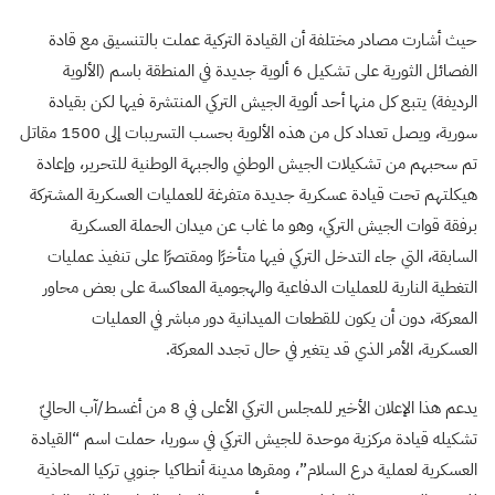
حيث أشارت مصادر مختلفة أن القيادة التركية عملت بالتنسيق مع قادة
الفصائل الثورية على تشكيل 6 ألوية جديدة في المنطقة باسم (الألوية
الرديفة) يتبع كل منها أحد ألوية الجيش التركي المنتشرة فيها لكن بقيادة
سورية، ويصل تعداد كل من هذه الألوية بحسب التسريبات إلى 1500 مقاتل
تم سحبهم من تشكيلات الجيش الوطني والجبهة الوطنية للتحرير، وإعادة
هيكلتهم تحت قيادة عسكرية جديدة متفرغة للعمليات العسكرية المشتركة
برفقة قوات الجيش التركي، وهو ما غاب عن ميدان الحملة العسكرية
السابقة، التي جاء التدخل التركي فيها متأخرًا ومقتصرًا على تنفيذ عمليات
التغطية النارية للعمليات الدفاعية والهجومية المعاكسة على بعض محاور
المعركة، دون أن يكون للقطعات الميدانية دور مباشر في العمليات
العسكرية، الأمر الذي قد يتغير في حال تجدد المعركة.
يدعم هذا الإعلان الأخير للمجلس التركي الأعلى في 8 من أغسط/آب الحاليّ
تشكيله قيادة مركزية موحدة للجيش التركي في سوريا، حملت اسم “القيادة
العسكرية لعملية درع السلام”، ومقرها مدينة أنطاكيا جنوبي تركيا المحاذية