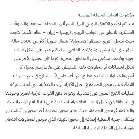
مؤشرات اقتراب الحملة الروسية
منذ تم توقيع الاتفاق الروسي التركي الذي أنهى الحملة السابقة، والخروقات
العسكرية للاتفاق من الجانب الروسي (روسيا – إيران – نظام الأسد) تتجدد،
حيث سجل “فريق منسقو الاستجابة” شمال سوريا أكثر من 1600 حالة
خرق حتى نهاية شهر يوليو/تموز الماضي، جاء كثير منها على شكل غارات
جوية وقصف مدفعي على المناطق المحررة، فيما كان بعضها الآخر على
شكل اشتباكات أو محاولات تقدم للسيطرة على نقاط إستراتيجية، كان
أشهرها محاولات التقدم مطلع شهر أغسطس/آب الحاليّ في جبهات ريف
اللاذقية على محور الحدادة في جبل الأكراد بريف اللاذقية، التي أعلنت غرفة
عمليات الفتح المبين عن إفشالها، وهو ما دفع القوات التركية لتعزيز وجودها
في المنطقة من خلال إنشاء نقطة مراقبة جديدة على تلة الراقم الإستراتيجية
والحاكمة في محور الحدادة، حيث يعتبر محور الحدادة أحد محورين أساسيين
يشكلان جبهة اللاذقية إضافة إلى محور الكبينة الذي تعرض لمحاولات اقتحام
شرسة خلال الحملة الروسية السابقة.