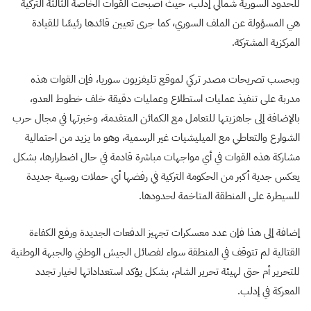
للحدود السورية شمالي إدلب، حيث أصبحت القوات الخاصة الثالثة التركية
هي المسؤولة عن الملف السوري، كما جرى تعيين قائدها رئيسًا للقيادة
المركزية المشتركة.
وبحسب تصريحات مصدر تركي لموقع تليفزيون سوريا، فإن القوات هذه
مدربة على تنفيذ عمليات استطلاع وعمليات دقيقة خلف خطوط العدو،
بالإضافة إلى جاهزيتها للتعامل مع الكمائن المتقدمة، وخبرتها في مجال حرب
الشوارع والتعاطي مع الميليشيات غير الرسمية، وهو ما يزيد من احتمالية
مشاركة هذه القوات في أي مواجهات مباشرة قادمة في حال اضطرارها، بشكل
يعكس جدية أكبر من الحكومة التركية في رفضها أي حملات روسية جديدة
للسيطرة على المنطقة المتاخمة لحدودها.
إضافة إلى هذا فإن عدد معسكرات تجهيز الدفعات الجديدة ورفع الكفاءة
القتالية لم تتوقف في المنطقة سواء لفصائل الجيش الوطني والجبهة الوطنية
للتحرير أم حتى لهيئة تحرير الشام، بشكل يؤكد استعداداتها لخيار تجدد
المعركة في إدلب.