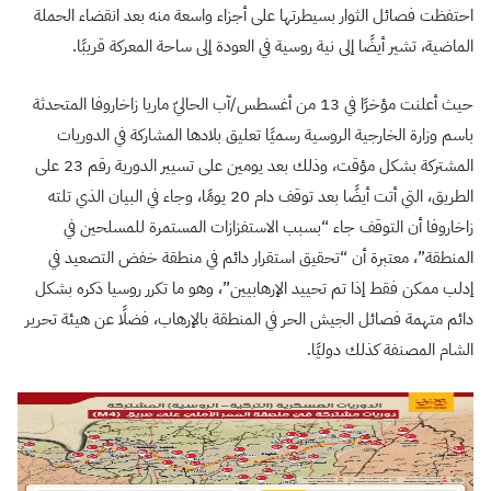
احتفظت فصائل الثوار بسيطرتها على أجزاء واسعة منه بعد انقضاء الحملة
الماضية، تشير أيضًا إلى نية روسية في العودة إلى ساحة المعركة قريبًا.
حيث أعلنت مؤخرًا في 13 من أغسطس/آب الحاليّ ماريا زاخاروفا المتحدثة
باسم وزارة الخارجية الروسية رسميًا تعليق بلادها المشاركة في الدوريات
المشتركة بشكل مؤقت، وذلك بعد يومين على تسيير الدورية رقم 23 على
الطريق، التي أتت أيضًا بعد توقف دام 20 يومًا، وجاء في البيان الذي تلته
زاخاروفا أن التوقف جاء “بسبب الاستفزازات المستمرة للمسلحين في
المنطقة”، معتبرة أن “تحقيق استقرار دائم في منطقة خفض التصعيد في
إدلب ممكن فقط إذا تم تحييد الإرهابيين”، وهو ما تكرر روسيا ذكره بشكل
دائم متهمة فصائل الجيش الحر في المنطقة بالإرهاب، فضلًا عن هيئة تحرير
الشام المصنفة كذلك دوليًا.