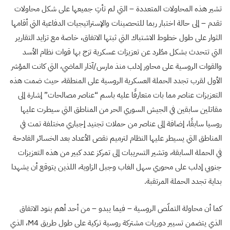
تشير هذه المحاولات المتعددة – التي لم تأتِ جميعها على شكل محاولات
تقدم – إلى حالة اختبار ربما للتحصينات والإستراتيجيات الدفاعية التي أقامها
الثوار على طول خطوط الاشتباك التي ثبتها الاتفاق، خاصة مع تزايد التقارير
التي تتحدث بشكل مطّرد عن تعزيزات عسكرية تزج بها قوات نظام الأسد
والقوات الروسية على محاور إدلب منذ مارس/آذار الماضي، التي كانت المؤشر
الأول لقرب تجدد الحملة العسكرية الروسية على المنطقة، حيث ضمت هذه
التعزيزات عناصر مما بات متعارفًا عليه باسم “عناصر مصالحات” إشارة إلى
مقاتلين سابقين في الجيش السوري الحر من المناطق التي سيطرت عليها
روسيا سابقًا، إضافة إلى عناصر من حملات تجنيد إجباري مختلفة تمت في
المناطق التي يسيطر عليها النظام لترميم نقص الأعداد بعد الخسائر الفادحة
في الحملة السابقة، وتشير التسريبات إلى تمركز عدد كبير من هذه التعزيزات
جنوبي إدلب على محوري سهل الغاب وجبل الزاوية، اللذين يتوقع أن يشهدا
بداية تجدد الحملة المرتقبة.
كما أن محاولة التملّص الروسية – فيما يبدو – من أحد أهم بنود الاتفاق
الذي يتضمن تسيير دوريات مشتركة روسية تركية على طول طريق M4، الذي