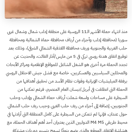
منذ انتهاء حملة الأشهر الـ11 الروسية على منطقة إدلب شمال وشمال غربي
سوريا (محافظة إدلب وأجزاء من أرياف محافظة حماة الشمالية ومحافظة
حلب الغربية والجنوبية وريف محافظة اللاذقية الشمالي الشرقي)، وذلك بعد
توقيع اتفاق هدنة روسي تركي في 5 من مارس/آذار الفائت، والحديث عن
تجدد الحملة مرة أخرى هو الشغل الشاغل للمواقع الإعلامية ومراكز الأبحاث
والمحللين السياسيين والعسكريين، خاصة مع فشل جيش الاحتلال الروسي
برفقة الميليشيات الإيرانية وقوات نظام الأسد من تحقيق أهدافها من
الحملة التي انطلقت في أبريل/نيسان العام المنصرم، فرغم تمكنها من
السيطرة على مساحات واسعة شملت أرياف حماة الشمالي وإدلب وحلب
الجنوبيين، إضافة إلى أجزاء من ريف حلب الغربي وجيب ريف حلب الشمالي
حول عندان، فإنها لم تتمكن من السيطرة على كامل المنطقة التي أرادتها في
محيط طريقي M4 M5 الدوليين الذين يعتبران أحد أهم أهداف الحملة، مع
هشاشة الاتفاق الموقع والذي يضم بنودًا تسمح بتسيير دوريات مشتركة