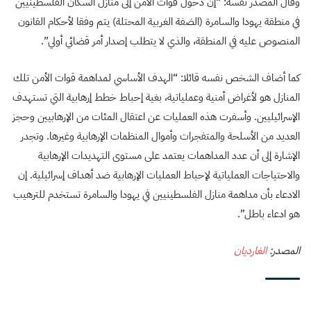
وقال المصدر نفسه: “إن دخول قوات الأمن إلى منازل السكان الفلسطينيين
في منطقة يهودا والسامرة (الضفة الغربية المحتلة) يتم وفقا لأحكام القانون
المنصوص عليه في المنطقة، والذي لا يتطلب إصدار أمر قضائي أولي”.
كما أضاف الشخص نفسه قائلا: “الهدف الأساسي لمداهمة قوات الأمن تلك
المنازل هو لأغراض أمنية وعملياتية، بغية إحباط خطط إرهابية التي تستهدف
الإسرائيليين. وأسفرت هذه العمليات عن اعتقال المئات من الإرهابيين وحجز
العديد من الأسلحة والمتفجرات وأموال المنظمات الإرهابية وغيرها. وتجدر
الإشارة إلى أن عدد المداهمات يعتمد على مستوى التهديدات الإرهابية
والاحتياجات العملياتية لإحباط العمليات الإرهابية ضد أهداف إسرائيلية. إن
الادعاء بأن مداهمة منازل الفلسطينيين في يهودا والسامرة تستخدم للترهيب
هو ادعاء باطل”.
المصدر:
الغارديان