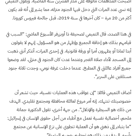
أصبحت المداهمات مألوفة على مدار العشرين سنة الماضية. ويقول التميمي
إنه نسي عدد المرات التي دخل فيها الجنود منزله، مما يشير إلى أنه قد يكون
أكثر من 20 مرة – كان آخرها في سنة 2019، قبل جائحة فيروس كورونا.
في هذا الصدد، قال التميمي لصحيفة ذا أوبزرفر الأسبوع الماضي: “السبب في
قيامهم بذلك هو إخافة الجميع وإظهار من هو المسؤول. إنهم لا يقولون
أبدا لماذا أو يظهرون أمرا أو ورقة قانونية. في إحدى المرات، أتذكر أنني ذهبت
إلى المسجد لأداء صلاة الفجر وعندما عدت كان الجنود في منزلي. لقد وضعوا
جميع أفراد عائلتي في المطبخ. عندما دخلت غرفة نومي، وجدت ثلاثة جنود
مستلقين على السرير”.
أضاف التميمي قائلا: “إن عواقب هذه العمليات نفسية، حيث تشعر أن
خصوصيتك تنتهك. إنه أمر مروع لعائلة محافظة ومجتمع تقليدي. الهدف
من ذلك هو السيطرة والإذلال”. من جهة أخرى، تقول الدكتورة جمانة
ملحم، أخصائية نفسية تعمل مع أطباء من أجل حقوق الإنسان في إسرائيل:
“ما يتبادر إلى ذهني هو أن العملية تنطوي على نزع الإنسانية عن مجتمع
بأسره. الهدف من ذلك هو تحطيم روحهم البشرية”.