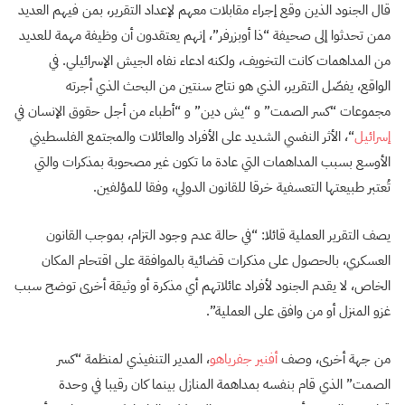
قال الجنود الذين وقع إجراء مقابلات معهم لإعداد التقرير، بمن فيهم العديد
ممن تحدثوا إلى صحيفة “ذا أوبزرفر”، إنهم يعتقدون أن وظيفة مهمة للعديد
من المداهمات كانت التخويف، ولكنه ادعاء نفاه الجيش الإسرائيلي. في
الواقع، يفصّل التقرير، الذي هو نتاج سنتين من البحث الذي أجرته
مجموعات “كسر الصمت” و “يش دين” و “أطباء من أجل حقوق الإنسان في
إسرائيل
“، الأثر النفسي الشديد على الأفراد والعائلات والمجتمع الفلسطيني
الأوسع بسبب المداهمات التي عادة ما تكون غير مصحوبة بمذكرات والتي
تُعتبر طبيعتها التعسفية خرقا للقانون الدولي، وفقا للمؤلفين.
يصف التقرير العملية قائلا: “في حالة عدم وجود التزام، بموجب القانون
العسكري، بالحصول على مذكرات قضائية بالموافقة على اقتحام المكان
الخاص، لا يقدم الجنود لأفراد عائلاتهم أي مذكرة أو وثيقة أخرى توضح سبب
غزو المنزل أو من وافق على العملية”.
من جهة أخرى، وصف
أفنير جفرياهو
، المدير التنفيذي لمنظمة “كسر
الصمت” الذي قام بنفسه بمداهمة المنازل بينما كان رقيبا في وحدة