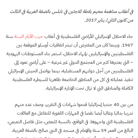
في أعقاب مداهمة مخيم بلاطة للاجئين في نابلس بالضفة الغربية في الثالث
من كانون الثاني/ يناير 2017.
جاء الاحتلال الإسرائيلي للأراضي الفلسطينية في أعقاب
حرب الأيام الستة
سنة
1967. وبينما كان من المفترض أن تبشر اتفاقيات أوسلو الموقعة بين
الفلسطينيين والإسرائيليين بإنهاء الاحتلال، استمر بناء المستوطنات اليهودية
– التي يعتبرها كثير من المجتمع الدولي غير شرعية – على أراضي تعود إلى
الفلسطينيين من أجل دولتهم المستقبلية، بينما يواصل الجيش الإسرائيلي
تنفيذ عملياته في كل من المناطق الخاضعة ظاهريا للسيطرة الفلسطينية
الكاملة والمناطق التي لا تزال تحت الإدارة الإسرائيلية.
من بين 40 جنديا إسرائيليا قدموا شهادات في التقرير، وصف عدد منهم
تدريبا بدائيا وغالبا أيضا نقصا في المهارات اللغوية للتفاعل مع العائلات
الفلسطينية التي واجهوها. في الواقع، بالنسبة للبعض، مثل فاضل التميمي،
البالغ من العمر 59 سنة والإمام في مسجد في النبي صالح بالضفة الغربية،