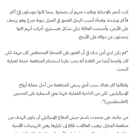
كنت أشعر بالإحباط وطلبت منهم أن يصمتوا. بينما كانوا يتوسلون إليّ أكثر
فأكثر وبشدة، وفجأة أصيب الرجل العجوز في المنزل بنوبة صرع وهو يرتجف
على الأرض، وأصبحت العائلة تبكي بشكل هيستيري. أدركت أنهم كانوا
يتحدثون عن دوائه على الأرجح.
“لم يكن لدي أدنى شك في أن العثور على الضحايا المختطفين كان مهما، لكن
كان واضحا أيضا من القادة أنه يجب علينا استخدام المداهمة خدمة لعملية
البحث.
ولطالما كان هناك سبب أمني رسمي للمداهمة من أجل حماية أرواح
الإسرائيليين. لكن من الناحية العملية، فهذا يعني السيطرة على المدنيين
(الفلسطينيين)”.
من جانبه، نفى متحدث باسم جيش الدفاع الإسرائيلي أن يكون الهدف من
مداهمة المنازل ترهيب العائلات، قائلا إن تكرارها رهين التهديدات الأمنية.