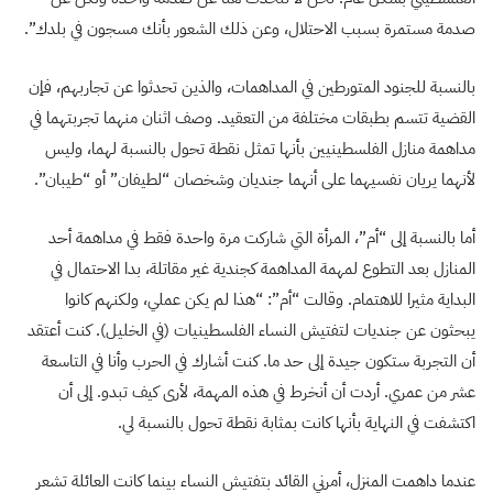
صدمة مستمرة بسبب الاحتلال، وعن ذلك الشعور بأنك مسجون في بلدك”.
بالنسبة للجنود المتورطين في المداهمات، والذين تحدثوا عن تجاربهم، فإن
القضية تتسم بطبقات مختلفة من التعقيد. وصف اثنان منهما تجربتهما في
مداهمة منازل الفلسطينيين بأنها تمثل نقطة تحول بالنسبة لهما، وليس
لأنهما يريان نفسيهما على أنهما جنديان وشخصان “لطيفان” أو “طيبان”.
أما بالنسبة إلى “أم”، المرأة التي شاركت مرة واحدة فقط في مداهمة أحد
المنازل بعد التطوع لمهمة المداهمة كجندية غير مقاتلة، بدا الاحتمال في
البداية مثيرا للاهتمام. وقالت “أم”: “هذا لم يكن عملي، ولكنهم كانوا
يبحثون عن جنديات لتفتيش النساء الفلسطينيات (في الخليل). كنت أعتقد
أن التجربة ستكون جيدة إلى حد ما. كنت أشارك في الحرب وأنا في التاسعة
عشر من عمري. أردت أن أنخرط في هذه المهمة، لأرى كيف تبدو. إلى أن
اكتشفت في النهاية بأنها كانت بمثابة نقطة تحول بالنسبة لي.
عندما داهمت المنزل، أمرني القائد بتفتيش النساء بينما كانت العائلة تشعر