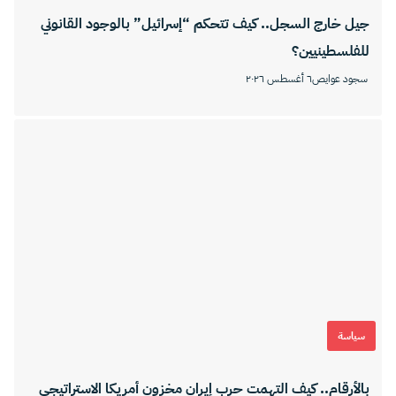
جيل خارج السجل.. كيف تتحكم “إسرائيل” بالوجود القانوني
للفلسطينيين؟
سجود عوايص
٦ أغسطس ٢٠٢٦
سياسة
بالأرقام.. كيف التهمت حرب إيران مخزون أمريكا الاستراتيجي