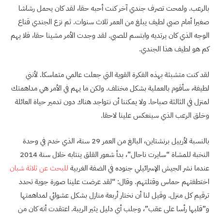
بالرعب. ولمحت تصرف جندي آخر كنت أحبه حقا، لقد كان يحمل رشاشا
صغيرا أمام صبي لطيف يبلغ من العمر ثلاث سنوات. ثم نزع الجندي قناع
الوجه الذي كان يرتديه وابتسم للصبي. لقد وجدت الأمر مشينا حقا، فلا يهم
كم هو لطيف هذا الجندي.
لقد كنت متشبثة بهذه الفكرة القوية التي جعلت عالمي متماسكا. لأنني
لطيفة، سأقوم بالعملية بشكل مختلف. ولكن ما يهم في الأمر هي مداهمتك
لمنزل في الثالثة صباحا. ولا يمكننا أن نتواجد هناك دون تدمير حياة العائلة
وخلق الرعب الذي سينعكس علينا لاحقا.
بالنسبة لأرييل برنشتاين، البالغ من العمر 29 سنة، الذي خدم في وحدة
النخبة للمشاة “سايرت ناحال”، بدأ شعور القلق ينتابه خلال سنة 2014
عندما نشر الجيش الإسرائيلي جنوده في الضفة الغربية
للبحث عن ثلاثة شبان
اختطفتهم حماس وقتلتهم. وقال: “لقد عرضت علينا صورة جوية تحدد
ترقيم كل منزل. وقيل لنا أن نختار أربعة منازل بشكل عشوائي لمداهمتها
و”قلبها رأسا على عقب”، وجلب أي دليل يثير الريبة. اعتقدت أنه كان من