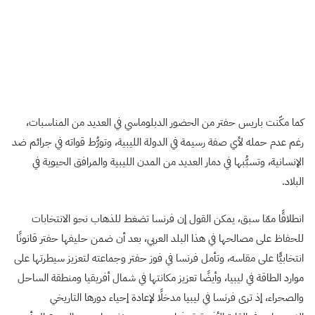
كما مكّنت باريس حفتر من الحضور الدبلوماسي في العديد من المناسبات،
رغم عدم حمله لأي صفة رسيمة في الدولة الليبية، وتورُّط قواته في جرائم ضد
الإنسانية، وتسبُّبها في دمار العديد من المدن الليبية والمرافق الحيوية في
البلاد.
انطلاقًا ممّا سبق، يمكن القول إن فرنسا تضغط للذهاب نحو الانتخابات
للحفاظ على مصالحها في هذا البلد العربي، بعد أن ضمن حليفها حفتر قانونًا
انتخابيًّا على مقاسه، وتأمل فرنسا في فوز حفتر وجماعته لتعزيز سيطرتها على
موارد الطاقة في ليبيا، وأيضًا تعزيز مكانتها في شمال أفريقيا ومنطقة الساحل
والصحراء، إذ ترى فرنسا في ليبيا مدخلًا لإعادة إحياء دورها التاريخي