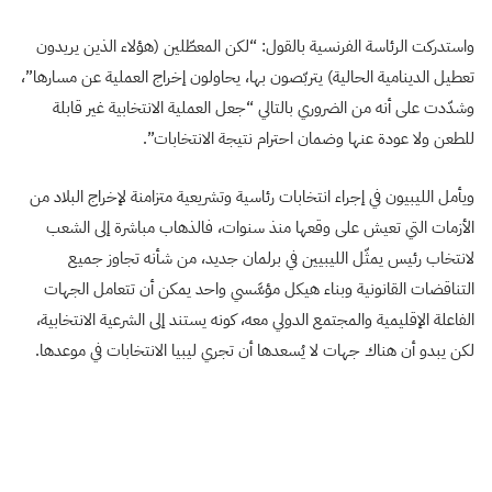
واستدركت الرئاسة الفرنسية بالقول: “لكن المعطّلين (هؤلاء الذين يريدون
تعطيل الدينامية الحالية) يتربّصون بها، يحاولون إخراج العملية عن مسارها”،
وشدّدت على أنه من الضروري بالتالي “جعل العملية الانتخابية غير قابلة
للطعن ولا عودة عنها وضمان احترام نتيجة الانتخابات”.
ويأمل الليبيون في إجراء انتخابات رئاسية وتشريعية متزامنة لإخراج البلاد من
الأزمات التي تعيش على وقعها منذ سنوات، فالذهاب مباشرة إلى الشعب
لانتخاب رئيس يمثّل الليبيين في برلمان جديد، من شأنه تجاوز جميع
التناقضات القانونية وبناء هيكل مؤسَّسي واحد يمكن أن تتعامل الجهات
الفاعلة الإقليمية والمجتمع الدولي معه، كونه يستند إلى الشرعية الانتخابية،
لكن يبدو أن هناك جهات لا يُسعدها أن تجري ليبيا الانتخابات في موعدها.