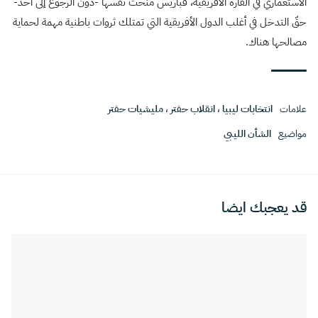
الاستعماري في القارة الأفريقية، فباريس منحت نفسها -دون الرجوع إلى أحد-
حقّ التدخل في أغلب الدول الأفريقية التي تمتلك ثروات باطنية مهمة لحماية
مصالحها هناك.
علامات
انتخابات ليبيا
،
انقلاب حفتر
،
مليشيات حفتر
مواضيع
الشأن الليبي
قد يعجبك ايضا