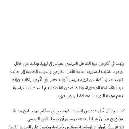
وثبت في أكثر من مرة التدخل الفرنسي المباشر في ليبيا، وذلك من خلال
الوجود المُثبَت للمديرية العامة للأمن الخارجي والقوات الخاصة إلى جانب
خليفة حفتر، فضلًا عن تزويد باريس قوات حفتر التي تُتَّهم بارتكاب جرائم
حرب بالأسلحة المتطورة، وذلك ضمن الاتجاه العام للسلطات الفرنسية
بدعم موجة الثورات المضادة للربيع العربي.
كما سبق أن قُتل عدد من
الجنود
الفرنسيين في تحطُّم مروحية في مدينة
بنغازي في فبراير/ شباط 2016، وسبق أن ضبطَ
الأمن
التونسي
13 فرنسيًّا بأوراق دبلوماسية محمّلين بأسلحة وذخيرة على الحدود الليبية