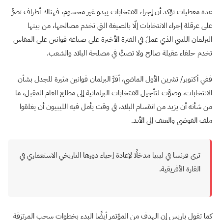
عدة معطيات تؤكد أن إجراء الانتخابات يبدو غير محسوم، فهناك أطراف تصرُّ
على عرقلة إجراء الانتخابات إلّا بالصيغة التي تخدم مصالحها، من بينها
البرلمان الليبي الذي عملَ في الفترة الأخيرة على صياغة قوانين على المقاس
تخدم حلفاء عقيلة صالح ولا تصبُّ في مصلحة البلاد والشعب.
ففي أكتوبر/ تشرين الأول الماضي، أقرَّ البرلمان قوانين مثيرة للجدل بشأن
الانتخابات، وصوَّت لتأجيل الانتخابات البرلمانية إلى مطلع العام المقبل، ما
من شأنه أن يزيد من انقسام البلاد، في وقت يأمل فيه الليبيون أن يغلقوا
ملف الفوضى والعنف إلى الأبد.
ترى فرنسا في ليبيا مدخلًا لإعادة إحياء دورها التاريخي الاستعماري في
القارة الأفريقية.
كما تقول باريس إن الهدف من المؤتمر أيضًا البدء بخطوات سحب المرتزقة