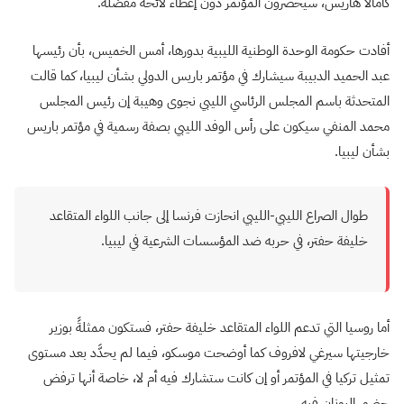
كامالا هاريس، سيحضرون المؤتمر دون إعطاء لائحة مفصّلة.
أفادت حكومة الوحدة الوطنية الليبية بدورها، أمس الخميس، بأن رئيسها
عبد الحميد الدبيبة سيشارك في مؤتمر باريس الدولي بشأن ليبيا، كما قالت
المتحدثة باسم المجلس الرئاسي الليبي نجوى وهيبة إن رئيس المجلس
محمد المنفي سيكون على رأس الوفد الليبي بصفة رسمية في مؤتمر باريس
بشأن ليبيا.
طوال الصراع الليبي-الليبي انحازت فرنسا إلى جانب اللواء المتقاعد
خليفة حفتر، في حربه ضد المؤسسات الشرعية في ليبيا.
أما روسيا التي تدعم اللواء المتقاعد خليفة حفتر، فستكون ممثلةً بوزير
خارجيتها سيرغي لافروف كما أوضحت موسكو، فيما لم يحدَّد بعد مستوى
تمثيل تركيا في المؤتمر أو إن كانت ستشارك فيه أم لا، خاصة أنها ترفض
حضور اليونان فيه.