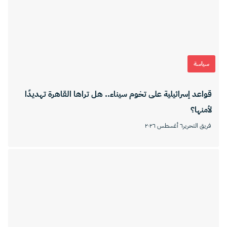
سياسة
قواعد إسرائيلية على تخوم سيناء.. هل تراها القاهرة تهديدًا
لأمنها؟
فريق التحرير
٦ أغسطس ٢٠٢٦