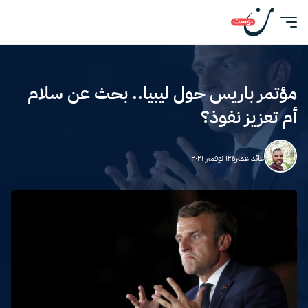
مؤتمر باريس حول ليبيا.. بحث عن سلام
أم تعزيز نفوذ؟
عائد عميرة
١٢ نوفمبر ٢٠٢١