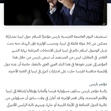
تستضيف اليوم العاصمة الفرنسية باريس مؤتمرًا للسلام حول ليبيا بمشاركة
ممثلين عن 30 دولة فاعلة في ليبيا، وبحسب الإليزيه فإن الهدف منه بحث
سُبل الوصول لسلام دائم في ليبيا قبيل الانتخابات المرتقبة نهاية الشهر
القادم. في المقابل، ليس من المستعبد أن تسعى باريس من خلال هذا
المؤتمر إلى تعزيز نفوذها في هذا البلد العربي الغني بالنفط، خاصة أن عدة دول
إقليمية منافسة لفرنسا حازت على امتيازات كبرى في ليبيا في الفترة الأخيرة.
مؤتمر باريس
رئاسة مؤتمر باريس ستكون مسؤولية فرنسا وألمانيا وإيطاليا إضافة إلى ليبيا
والأمم المتحدة، وكان قصر الإليزيه قد أعلنَ في وقت سابق أن مسؤولين من
غالبية الدول الضالعة في الأزمة الليبية أو حلها، وبينهم نائبة الرئيس الأميركي