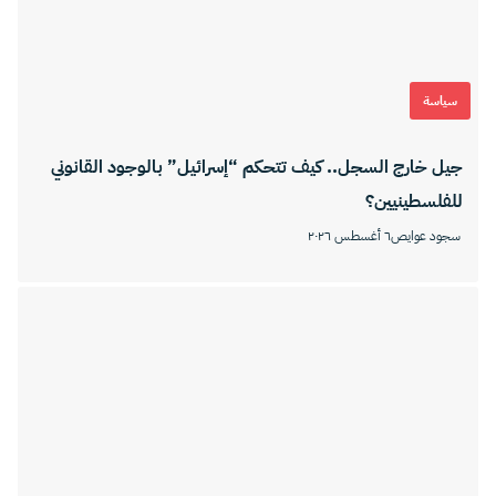
سياسة
جيل خارج السجل.. كيف تتحكم “إسرائيل” بالوجود القانوني
للفلسطينيين؟
سجود عوايص
٦ أغسطس ٢٠٢٦