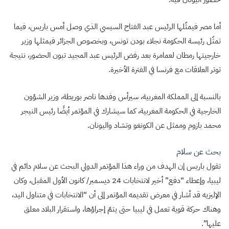
أما مصر فيمثّلها الرئيس عبد الفتاح السيسي الذي وصل أمس باريس، فيما
تمثّل رئيسة الحكومة نجلاء بودن تونس، وبخصوص الجزائر فيمثلها وزير
خارجيتها رمطان لعمامرة بعد رفض الرئيس عبد المجيد تبون الحضور، نتيجة
توتر العلاقات مع فرنسا في الفترة الأخيرة.
بالنسبة إلى المملكة المغربية، سيرأس وفدها ناصر بوريطة، وزير الشؤون
الخارجية في الحكومة المغربية، كما سيشارك في المؤتمر أيضًا رئيس النيجر
محمد بازوم وممثل عن الكونغو وتشاد واليونان.
بحث عن سلام
تقول باريس إن الهدف من وراء هذا المؤتمر الدولي البحث عن سلام دائم في
ليبيا، وإعطاء “دفع” أخير لانتخابات 24 ديسمبر/ كانون الأول المقبل، وكان
الإليزيه قد أشار في معرض تقديمه المؤتمر إلى أن “الانتخابات في متناول اليد،
وهناك حركة قوية تعمل في ليبيا حتى يتمّ إجراؤها، واستقرار البلاد معلق
عليها”.