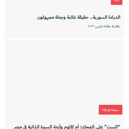
الدراما السورية.. حقيقة غائبة وجناة مجهولون
عائشة خالد
٥ مارس ٢٠٢٦
سينما ودراما
“الست” على المحك: أم كلثوم وأزمة السيرة الذاتية في مصر