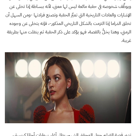
ويوظِّف شخوصه في حقبة مائعة ليس لها معنى، لأنه ببساطة إذا تخلى عن
الإشارات والعادات التاريخية التي تميِّز الحقبة وتصنع فرادتها -ومن السهل أن
تخلق الدراما إذا التزمت بالشكل التاريخي المذكور-، فإنه يتخلى عن وجوده
الزمني، وهذا يخلُّ بالقصة، فهو يؤكد على ذكر الحقبة ثم ينفلت منها بطريقة
غريبة.
تدور قصة الفيلم حول المحقق الشهير، بطل أغلب روايات أجاثا كريستي،