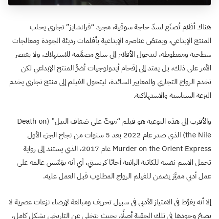
هناك أفلام تُصنَع لسدّ حاجة سوقية، مجرد “فرانشايز” تجاري يحلب
المنتج الإبداعي، ويمتصّ عناصره الإبداعية بأفلمات رديئة الجودة ومعالجات
سطحية وممطوطة، لتتحول الأفلام إلى سلع مصمَّمة للاستهلاك، ولا يقتصر
الأمر على ذلك، بل يمتد إلى إقحام أيدولوجيات تُضرُّ المنتج الإبداعي لكن
تخدم الرواج التجاري والمعايير السائدة، ليتحول الفيلم إلى منتج تجاري يخدم
النزعة السياسية والاستهلاكية.
والأقرب إلى هذه النوعية هو فيلم “موتٌ على ضفاف النيل” (Death on
the Nile) الذي صدر عام 2022 بعد 5 سنوات من نجاح الجزء الأول
Murder on the Orient Express عام 2017، الذي يستند إلى رواية
تحمل الاسم نفسه للكاتبة الرائعة أجاثا كريستي، أي أنه يؤسِّس عالمه على
عمل أدبي مميَّز يضمن للفيلم الرواج المطلوب قبل العمل عليه.
إلا أنه يفرِّط في الامتياز الأدبي في سبيل تحريف ومبالغة لإرضاء نزعات عصرية لا
يصحّ وجودها في تلك الحقبة أصلًا، بحيث يتخلى عن التاريخي بشكل كامل،