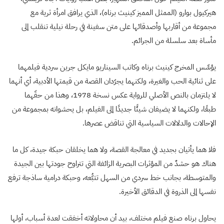
هيركيول بوارو (الممثل المميز كينيث برناه)، الذي يرافق امرأة ثرية مع
مجموعة من أقاربها وأصدقائها على متن سفينة في رحلة نيلية تنقلب إلى
مأساة بعد سلسلة من الجرائم.
يؤسِّس المخرج كينيث برناه وكاتب السيناريو مايكل جرين سردية فيلمهما
على ثنائية الحب والغيرة، ولكنهما يجرّدان القصة من قيمتها الأدبية، أي أنهما
لا يلتزمان بالنص الأصلي للرواية عكس نسخة 1978، وهذا من حقّهما
طبعًا، ولكنهما لا يضيفان شيئًا جديدًا إلى الفيلم، بل يحشوانه بمجموعة من
الإحالات والدلالات السياسية التي تناقض عصرها.
فلا هما يأتيان بجديد في معالجة القصة، ولا هما يخلقان حبكة جيدة، كل ما
هناك هو حشدٌ من المؤثرات البصرية الزائفة التي تتراوح جودتها بين الجيدة
والمتوسطة، بجانب خط سردي من السهل تتبُّعه، وحبكة درامية ساذجة ترفع
نفسها إلى الذروة في الدقائق الأخيرة.
يحاول برناه صنع فيلم مختلف، بيد أن محاولاته أخفقت لعدة أسباب، أولها