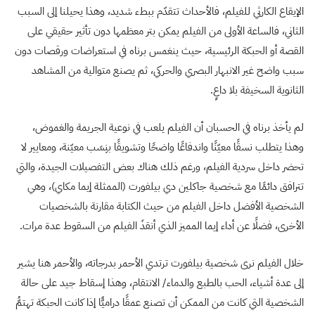
الإيقاع الكارثي للفيلم، فالأحداث تتقدّم ببطء شديد، وهذا يحيلنا إلى السبب
الثاني، فالساعة الأولى من الفيلم يمكن بتر معظمها دون تأثير حقيقي على
القصة أو الحبكة الرئيسية، حيث ينغمس برناه في استعراضات ورقصات دون
سبب واضح غير الانبهار البصري والحركي، ثم يصنع متوالية من المشاهد
الثانوية السخيفة بلا داعٍ.
لم يأخذ برناه في الحسبان أن الفيلم يلعب في نوعية الجريمة والغموض،
وهذا يتطلب نسقًا معيّنًا واندفاعًا واضحًا وتشويقًا بنِسَب معيّنة، ومعايير لا
تحضر داخل سردية الفيلم، ورغم ذلك هناك بعض التفصيلات الجيدة، والتي
تترافق دائمًا مع شخصية جاكلين دي بيلفورت (الممثلة إيما مكاي)، وهي
الشخصية الأفضل داخل الفيلم من حيث الكتابة مقارنة بالشخصيات
الأخرى، فضلًا عن أداء إيما المميز الذي أنقذَ الفيلم من السقوط عدة مرات.
خلال الفيلم نرى شخصية بيلفورت ترتدي الأحمر بدرجاته، والأحمر هنا يشير
إلى عدة أشياء، الحب بالطبع والدماء/ الانتقام، وهذا إسقاط جيد على حالة
الشخصية التي كانت من الممكن أن تصنع عمقًا دراميًّا إذا كانت الحبكة تهتمُّ