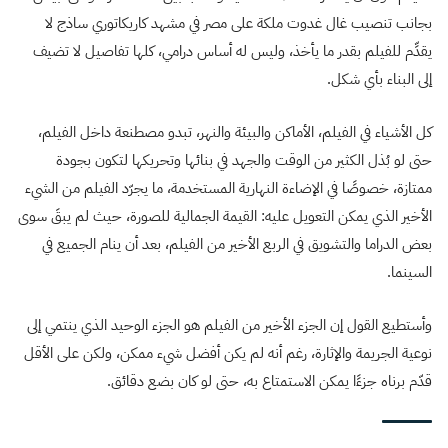
بجانب تنصيب غال غدوت ملكة على مصر في مشهد كاريكاتوري ساذج لا
يقدِّم للفيلم بقدر ما يأخذ، وليس له أساس درامي، كلها تفاصيل لا تضيف
إلى البناء بأي شكل.
كل الأشياء في الفيلم، الأماكن والبيئة والنهر، تبدو مصطنعة داخل الفيلم،
حتى لو بُذل الكثير من الوقت والجهد في بنائها وتحريكها لتكون بجودة
ممتازة، خصوصًا في الإضاءة النهارية المستخدمة، ما يجرّد الفيلم من الشيء
الأخير الذي يمكن التعويل عليه: القيمة الجمالية للصورة، حيث لم يبقَ سوى
بعض الدراما والتشويق في الربع الأخير من الفيلم، بعد أن ينام الجميع في
السينما.
وأستطيع القول إن الجزء الأخير من الفيلم هو الجزء الوحيد الذي ينتمي إلى
نوعية الجريمة والإثارة، رغم أنه لم يكن أفضل شيء ممكن، ولكن على الأقل
قدّم برناه جزءًا يمكن الاستمتاع به، حتى لو كان بضع دقائق.