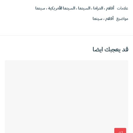
علامات
أفلام
،
الدراما
،
السينما
،
السينما الأمريكية
،
سينما
مواضيع
أفلام
،
سينما
قد يعجبك ايضا
آراء