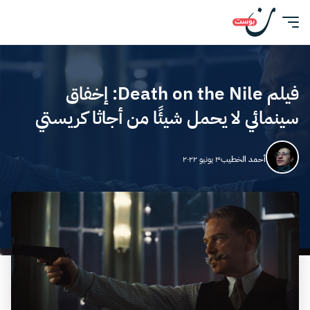
فيلم Death on the Nile: إخفاق
سينمائي لا يحمل شيئًا من أجاثا كريستي
أحمد الخطيب
٣ يونيو ٢٠٢٢