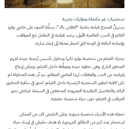
شخصيات غير مكتملة ومؤثرات بصرية
يستهلُّ المخرج فيلمه بتقنية “الفلاش باك”، يسلِّط الضوء على ماضي بوارو
القاتم في الحرب العالمية الأولى، يرصد فطنته في التعامل مع المواقف،
وإصابته البالغة في الوجه التي اضطر بعدها إلى إنماء شاربه.
يتحرك الفيلم من شخصية بوارو ذاتها ويحاول تأسيس أرضية جيدة لفهم
المحقق البارع، وهي خطوة جيدة وموفَّقة داخل الفيلم، ويمكن إرجاع
إعراضه عن الحب والعلاقات لهذا الماضي المظلم، بيد أن هذه المحاولة لم
تكن كافية لتطوير الشخصية الرئيسية داخل الفيلم، لتدور في ساقية التحقيق
الراكد والتفاصيل التقليدية المعهودة للمحققين في السينما، فيكتفي بدور
المراقب في الفيلم، دون حياة شخصية حقيقية.
تجعله هذه الأشياء شخصية مبتورة، وعلى النقيض كان من الممكن
استخدام عدد كبير من الدقائق المهدورة بلا هدف حقيقي في إرساء حياة