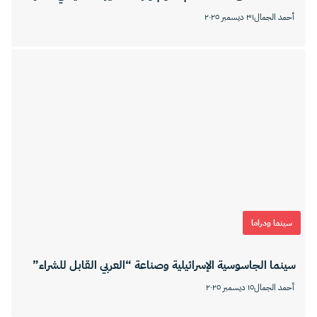
أحمد الجمال
٣١ ديسمبر ٢٠٢٥
سينما ودراما
سينما الجاسوسية الإسرائيلية وصناعة “العربي القابل للشراء”
أحمد الجمال
١٥ ديسمبر ٢٠٢٥