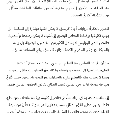
اجتماعية حتى لو بشكل ثانوي، ما دام الصنّاع لا يلتزمون أصلًا بالنص الروائي
منذ البداية، حيث كان بإمكانهم صنع شبكة من العلاقات العاطفية تشكِّل
بوارو لتورُّطه أكثر في الحكاية.
الجدير بالذكر أن روايات أجاثا كريستي لا يمكن نقلها مباشرة إلى الشاشة، بل
يجب تكثيفها وإضافة المعادل البصري إلى أشياء لا يمكن رصدها وأفلمتها،
فالنص الأدبي البوليسي لا يشمل الكثير من التفاصيل البصرية، بل يهتم
بالحبكة، ويتوخّى الحذر في الكشف والإخفاء حتى يبقي المشاهد منتبهًا.
بيد أن طريقة التعاطي مع الفيلم البوليسي مختلفة، صحيح أنه يتبع
المنهجية نفسها في الكشف والإخفاء، ولكنه يمرِّر المعلومات خلال الصورة،
وهذا لا يحدث هنا، فالفيلم مليء بالحوارات غير الضرورية، مجرد حشو فارغ
وبهرجة بصرية فارغة من المعنى ترصد المكاني بغرض الحضور المادي فقط.
إلى جانب ذلك، يخلق برناه خللًا في تفاصيل كثيرة، ويقحم علاقات دون داعٍ،
فقط ليظهر بمظهر الفتى المثالي حسب معايير الغرب، ولكنه قلّلَ من قيمة
الفيلم دون أن يشعر، فالعلاقة المثلية والحب بين فتاة سمراء وفتى أبيض،