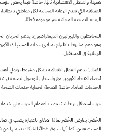
العملاقة التي تقدم الرعاية المجانية لكل مواطني بريطاني
الرعاية الصحية المجانية غير موجودة فعليًا.
المحافظون والليبراليون الديمقراطيون: يدعم الحزبان الحاكم
وهو دعم مشروط بالالتزام بمبادئ حماية المستهلك الأور
الوطنية في المستقبل.
العُمال: يدعم العمال الاتفاقية بشكل مشروط، ويولي أهمية 
أعضاء الاتحاد الأوروبي مع واشنطن للوصول لصيغة نهائ
الخدمات العامة، خاصة الصحة، لحماية خدمات الصحة الو
حزب استقلال بريطانيا: ينصب اهتمام الحزب على خدمات
الخُضر: يعارض الخُضر تمامًا الاتفاق باعتباره يصب في صال
المستضعفين، كما أنها ستوفر غطاءً للشركات يحميها من ق