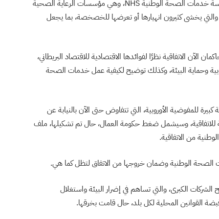
همينة واشنطن الاقتصادية ثانيًا، خاصة فيما يخص مؤسسة خدمات الصحة الوطنية NHS، وهي مؤسسات الرعاية الصحية
ا، والتي يخشى كثيرون انهيارها أو تعرضها للخصخصة، بما يجعل
ان الآن الاتفاقية نظرًا لفوائدها الاقتصادية للاقتصاد البريطاني،
وبية وحماية البيئة، وكذلك توضيح لكيفية عمل خدمات الصحة
كبيرة للمفوضية الأوروبية، التي تتفاوض حتى الآن بالنيابة عن
ية للاتفاقية، وسيشمل ضغط حكومة العمال، حال تم تشكيلها، ملف
طنية من الاتفاقية.
 الصحة الوطنية وضمان خروجها من الاتفاق لتظل كما هي.
ح الشركات الكبرى، والتي تساهم في إضرار البيئة واستغلال
بضة القوانين المحلية لكل بلد، حال قامت بخرقها.