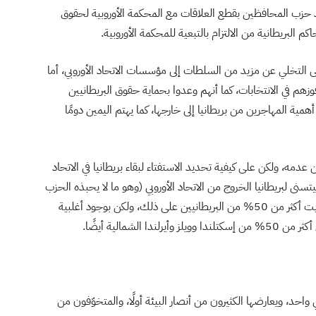
عِد حزب المحافظين بقطع العلاقات مع المحكمة الأوروبية لحقوق
كم البريطانية من الالتزام بالتبعية للمحكمة الأوروبية.
ى التخلي عن مزيد من السلطات إلى مؤسسات الاتحاد الأوروبي، أما
فوزهم في الانتخابات، كما أنهم وعدوا بحماية حقوق البريطانيين
 أهمية المهاجرين من بريطانيا إلى خارجها، كما يهتم اليمين دومًا
دمه، ولكن على كيفية تحديد الاستفتاء لبقاء بريطانيا في الاتحاد
سنى لبريطانيا الخروج من الاتحاد الأوروبي (وهو ما لا يحبذه الحزب
طبعًا)، وهو يعني ألا تخرج بريطانيا من الاتحاد بمجرد تصويت أكثر من 50% من البريطانيين على ذلك، ولكن بوجود أغلبية
واحد، ويعارضها الكثيرون من أنصار البيئة أولًا، والمتخوّفون من