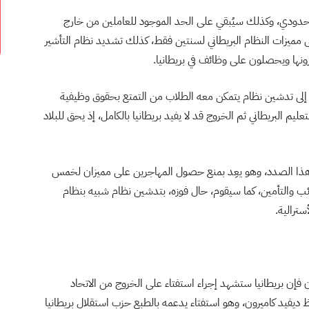
حدودي، وكذلك سيُبقي على الحد الموجود للعاملين من خارج
ى مميزات النظام البريطاني لسنتين فقط، كذلك تشديد نظام التأشير
رونها ويحصلون على وظائف في بريطانيا.
إلى تدشين نظام يتمكن معه الطلاب من التمتع بحقوق وظيفية
ليم البريطاني ثم الخروج قد لا يفيد بريطانيا بالكامل، إذ يحق للبلاد
 في هذا الصدد، وهو يعِد بمنع حصول المهاجرين على مميزان لخمس
ب والتأمين، كما سيقوم، حال فوزه، بتدشين نظام شبيه بنظام
سترالية.
 فإن بريطانيا ستشهد إجراء استفتاء على الخروج من الاتحاد
يس الوزراء المحافظ ديفيد كاميرون، وهو استفتاء يدعمه بالطبع حزب استقلال بريطانيا