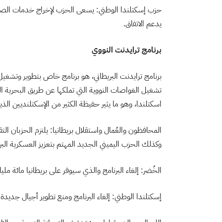
حزب إسكتلندا الوطني: يسعى الحزب لإخراج خدمات الصحة
يدعم الاتفاق.
برنامج ترايدنت النووي
برنامج ترايدنت البريطاني، هو برنامج خاص بتطوير وتشغيل ا
تشغيل الغواصات النووية التي تملكها عن طريق البحرية المل
اسكتلندا، وهو ما يثير حفيظة الكثير من الإسكتلنديين الذين
المحافظون والعُمال واستقلال بريطانيا: يلتزم الحزبان التقلي
وكذلك الحزب اليميني الجديد المهتم بتعزيز العسكرية البري
الخُضر: إلغاء البرنامج والذي سيوفر على بريطانيا مائة مليار
إسكتلندا الوطني: إلغاء البرنامج ومنع تطوير أجيال جديدة