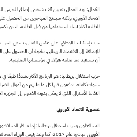
العُمال: يعِد العمال بتعيين ألف شخص إضافي للحرس ال
الاتحاد الأوروبي، ولكنه سيمنع المهاجرين من الحصول عل
للطلبة لكيلا يُساء استخدامها من قِبل الطلبة، الذين يكس
حزب إسكتلندا الوطني: على عكس العُمال، يسعى الحزب 
للإضافة إلى الاقتصاد البريطاني، بحُجة أن الحصول على التع
أن تستفيد مما تعلمه هؤلاء في مؤسساتها التعليمية.
حزب استقلال بريطانيا: هو البرنامج الأكثر تشددًا طبعًا
سنوات كاملة، يدفعون فيها كل ما عليهم من أموال الضرائ
النقاط الأسترالي الذي لا يمكن بدونه القدوم إلى الجزيرة الأ
عضوية الاتحاد الأوروبي
المحافظون وحزب استقلال بريطانيا: إذا ما فاز المحافظون
الأوروبي مباشرة عام 2017، كما وعد رئ