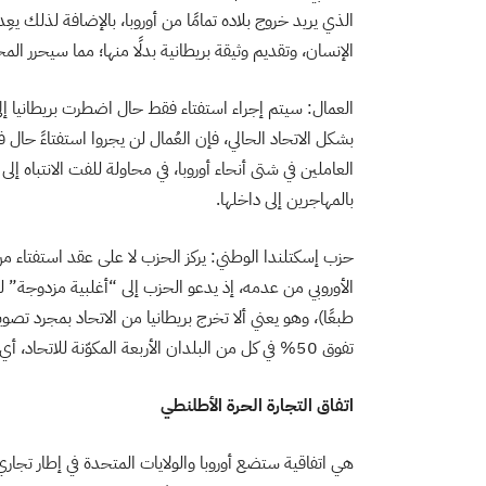
الذي يريد خروج بلاده تمامًا من أوروبا، بالإضافة لذلك ي
الإنسان، وتقديم وثيقة بريطانية بدلًا منها؛ مما سيحرر المحا
العمال: سيتم إجراء استفتاء فقط حال اضطرت بريطانيا إل
بشكل الاتحاد الحالي، فإن العُمال لن يجروا استفتاءً حال 
العاملين في شتى أنحاء أوروبا، في محاولة للفت الانتباه إلى
بالمهاجرين إلى داخلها.
حزب إسكتلندا الوطني: يركز الحزب لا على عقد استفتاء من ع
الأوروبي من عدمه، إذ يدعو الحزب إلى “أغلبية مزدوجة” ليت
تفوق 50% في كل من البلدان الأربعة المكوّنة للاتحاد، أي أكثر من 50% من إسكتلندا وويلز وأيرلندا الشمالية أيضًا.
اتفاق التجارة الحرة الأطلنطي
هي اتفاقية ستضع أوروبا والولايات المتحدة في إطار تجاري 