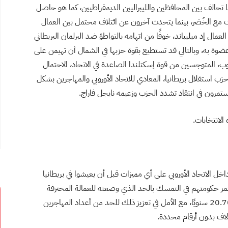
إما تحالف بين المحافظين والليبراليين الديمقراطيين، كما هو حاصل
اف مع الخُضر، بينما يتحدث آخرون عن ائتلاف محتمل بين العمال
عمال إد ميليباند، خوفًا من اتهامه بالتواطؤ ضد البرلمان البريطاني
وة به، وبالتالي قد تستطيع بقوة حزبها في الشمال أن تهيمن على
نوب، المتوجسين من قوة إسكتلندا الصاعدة في الاتحاد، الاحتمال
ب استقلال بريطانيا، المعادي للاتحاد الأوروبي والمهاجرين بشكل
تمرون في انتقاد تشدد الحزب وزعيمه نايجل فاراج.
الانتخابات.
ل الاتحاد الأوروبي على أي مميزات قبل أن يعيشوا في بريطانيا
مر حكومتهم في التمسك بالحد الذي وضعته للعمالة المحترفة
المستجلبة من خارج الاتحاد الأوروبي، والذي يقف عن 20.700 سنويًا، مع الأمل في تعزيز ذلك للحد من أعداد المهاجرين
آلاف بدون أرقام محددة.