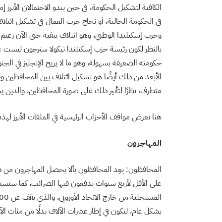
الكافية لتشكيل الحكومة، في حين يبدو الاحتمالان الأبرز 
في الحكومة الحالية، أو نجاح حزب العمال في تشكيل ائتل
وحزب إسكتلندا الوطني، وهو ائتلاف ينفيه حتى الآن زعيم ال
بالنظر لكون رئيسة حزب إسكتلندا نيكولا سترجون ليست عض
حكومته الضعيفة بسهولة، وهو ما لا يريح الإنجليز في الج
الأبعد من ذلك أيضًا هو تشكيل ائتلاف بين المحافظين وحز
متطرف، نظرًا لتأثير ذلك على صورة المحافظين، والذين يس
هنا نعرض مواقف الأحزاب الرئيسية في الملفات الأبرز لهذه 
المهاجرون
المحافظون: يعِد المحافظون بألا يحصل المهاجرون من داخ
على الأقل لأربع سنوات يدفعون فيها الضرائب، كما ستست
بشكل عام، لتكون في إطار عشرات الآلاف بدلًا من مئات ال