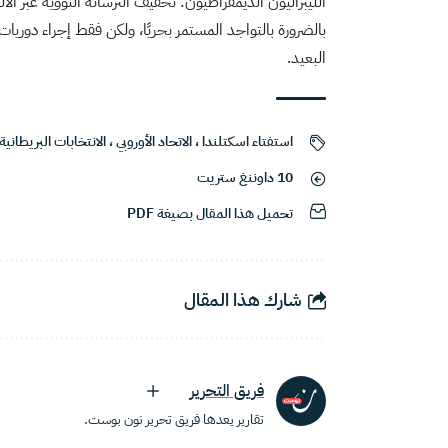
الليبراليون الديمقراطيون: تخفيف الترسانة النووية عبر ا
بالضرورة بالتواجد المستمر بحريًا، ولكن فقط إجراء دوريا
البعيد.
استفتاء اسكتلندا
،
الاتحاد الأوروبي
،
الانتخابات البريطانية
10 داوننغ ستريت
تحميل هذا المقال بصيغة PDF
شارك هذا المقال
فريق التحرير
تقارير يعدها فريق تحرير نون بوست.