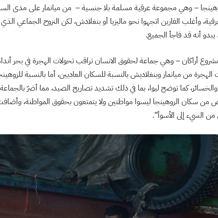
وهينجا – وهي مجموعة عرقية مسلمة بلا جنسية – من ميانمار على مدى السنو
رقية، وأغلب الفارين اتجهوا نحو ماليزيا أو بنغلادش، لكن النزوح الجماعي ا
 يبدو أنه قد فاجأ الجميع.
شروع أراكان – وهي جماعة لحقوق الانسان تراقب تحولات الهجرة في بحر أندا
لهجرة من ميانمار وبنغلاديش بالنسبة للسكان العاديين، أما بالنسبة للروهينجا،
لخسائر، كما توضح ليوا، بما في ذلك تشديد تصاريح الصيد، مما أضرّ بالجماعة مال
من سكان الروهينجا ليسوا مواطنين ولا يتمتعون بحقوق المواطنة، وأضافت
من السيء إلى الأسوأ”.