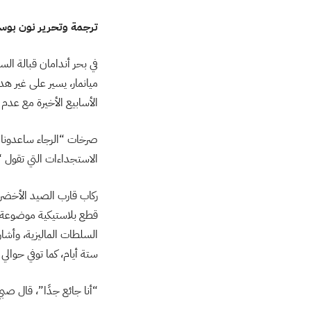
ترجمة وتحرير نون بو
في بحر أندامان قبالة ا
ميانمار، يسير على غير هدى
الأسابيع الأخيرة مع عدم
صرخات “الرجاء ساعدونا 
الاستجداءات التي تقول
ركاب قارب الصيد الأخضر
قطع بلاستيكية موضوعة 
السلطات الماليزية، وأشا
ستة أيام، كما توفي حوالي 
“أنا جائع جدًا”، قال صبي يبلغ من العمر 15 عامًا اسمه محمد سراج، من 