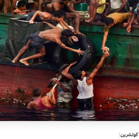
 كوتشرين
: