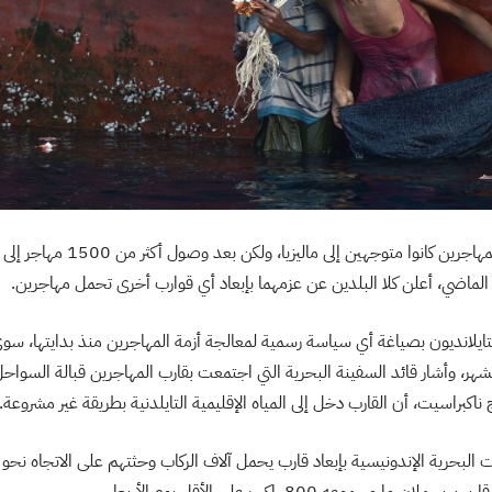
يُعتقد أن معظم هؤلاء المهاجرين كانوا متوجه
 الماضي، أعلن كلا البلدين عن عزمهما بإبعاد أي قوارب أخرى تحمل مهاجرين.
تايلانديون بصياغة أي سياسة رسمية لمعالجة أزمة المهاجرين منذ بدايتها، سو
ر، وأشار قائد السفينة البحرية التي اجتمعت بقارب المهاجرين قبالة السواحل ا
 ناكبراسيت، أن القارب دخل إلى المياه الإقليمية التايلدنية بطريقة غير مشروعة.
ت البحرية الإندونيسية بإبعاد قارب يحمل آلاف الركاب وحثتهم على الاتجاه نحو 
ما مجموعه 800 راكب على الأقل يوم الأربعاء.