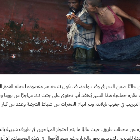
ن حاليًا ضمن البحر في وقت واحد، قد يكون نتيجة غير مقصودة لحملة القمع الت
البشر، وذلك بعد اكتشاف مقبرة جماعية هذا الشهر يُعتقد
هريب في جنوب تايلاند، وتم اتهام العشرات من ضباط الشرطة وعدد من كبار ال
ة عن محطات طريق، حيث غالبًا ما يتم احتجاز المهاجرين في ظروف شبيهة بال
ددة للمهربين لتهريبهم نحو ماليزيا، ورغم سوء الأحوال في هذه المخيمات، إلا أن