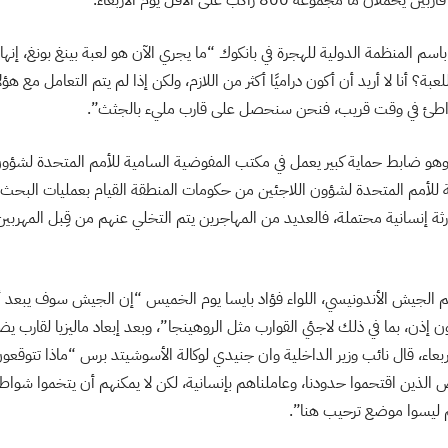
م المنظمة الدولية للهجرة في بانكوك “ما يجري الآن هو لعبة بينغ بونغ، إنها 
عبة؟ أنا لا أريد أن أكون دراميًا أكثر من اللازم، ولكن إذا لم يتم التعامل مع ه
واطئ في وقت قريب، فنحن سنحصل على قارب مليء بالجثث”.
وهو ضابط حماية كبير يعمل في مكتب المفوضية السامية للأمم المتحدة لشؤو
للأمم المتحدة لشؤون اللاجئين من حكومات المنطقة القيام بعمليات البحث و
ة إنسانية محتملة، فالعديد من المهاجرين يتم التخلي عنهم من قِبل المهربين
سم الجيش الأندونيسي، اللواء فؤاد بايسا يوم الخميس “إن الجيش سوف يبعد
لأربعاء، قال نائب وزير الداخلية وان جنيدي لوكالة الأسوشيتد برس “ماذا تتوقعو
 الذين اقتحموا حدودنا، وعاملناهم بإنسانية، لكن لا يمكنهم أن يتخموا شواطئن
 ليسوا موضع ترحيب هنا”.