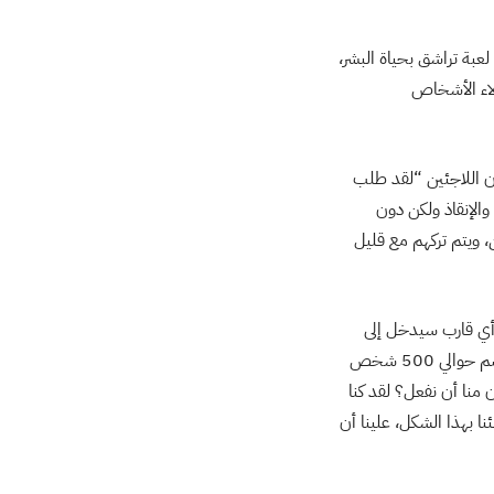
لعبة تراشق بحياة البشر،
ؤلاء الأشخاص
ن اللاجئين “لقد طلب
الإنقاذ ولكن دون
، ويتم تركهم مع قليل
 أي قارب سيدخل إلى
المياه الإندونيسية من دون إذن، بما في ذلك لاجئي القوارب مثل الروهينجا”، وبعد إبعاد ماليزيا لقارب يضم حوالي 500 شخص
ن منا أن نفعل؟ لقد كنا
ا بهذا الشكل، علينا أن