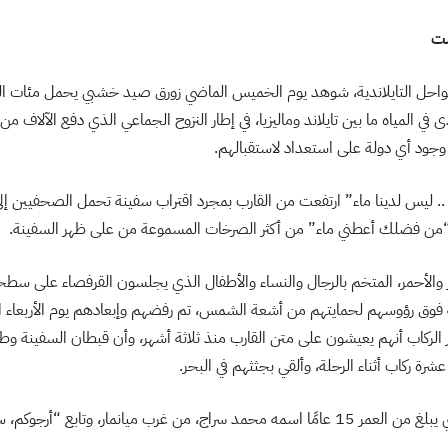
ست
لسواحل التايلاندية، شوهد يوم الخميس الماضي زورق صيد خشبي يحمل مئات ال
 في المياه ما بين تايلاند وماليزيا، في إطار النزوح الجماعي الذي دفع الآلاف م
 وجود أي دولة على استعداد لاستقبالهم.
.. ليس لدينا ماء” ارتفعت من القارب بمجرد اقتراب سفينة تحمل الصحفيين إل
 “من فضلك أعطني ماء” من أكثر الصرخات المسموعة من على ظهر السفينة.
 والأحمر، المتخم بالرجال والنساء والأطفال الذي يجلسون القرفصاء على سط
فوق رؤوسهم لحمايتهم من أشعة الشمس، تم رفضهم وإبعادهم يوم الأربعاء ا
ر الركاب أنهم يعيشون على متن القارب منذ ثلاثة أشهر، وأن قبطان السفينة و
عشرة ركاب أثناء الرحلة، وألقي بجثثهم في البحر.
غرب ميانمار، وتابع “أرجوكم، ساعدونا بسرعة”.