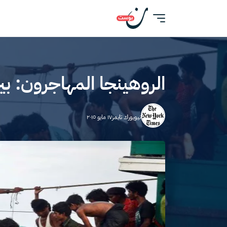
الروهينجا المهاجرون: بي
نيويورك تايمز
١٧ مايو ٢٠١٥