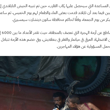
لمساعدة التي سيحصل عليها ركاب القارب، حين تم تنبيه الجيش التايلاندي إ
بين فيما بعد أن تايلاند قدمت بعض الماء والطعام لهم يوم الخميس، ثم ساعدت
بكر من يوم الجمعة، وفقًا لحاكم محافظة ساتون ديتشارت سيمسيري.
 الاضطهاد العرقي في ميانمار والفقر في بنغلاديش، وفي خضم هذه الأزمة تتبادل ا
مل المسؤولية عن هؤلاء المهاجرين.