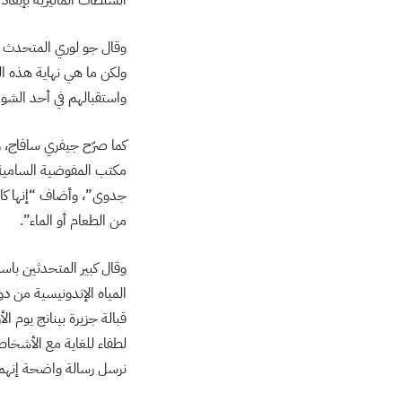
وقال جو لوري المتحدث باس
ولكن ما هي نهاية هذه الل
واستقبالهم في أحد الش
كما صرّح جيفري سافاج، 
مكتب المفوضية السامية 
جدوى”، وأضاف “إنها كارث
من الطعام أو الماء”.
وقال كبير المتحدثين با
قبالة جزيرة بينانج يوم ا
لطفاء للغاية مع الأشخاص
نرسل رسالة واضحة إنهم