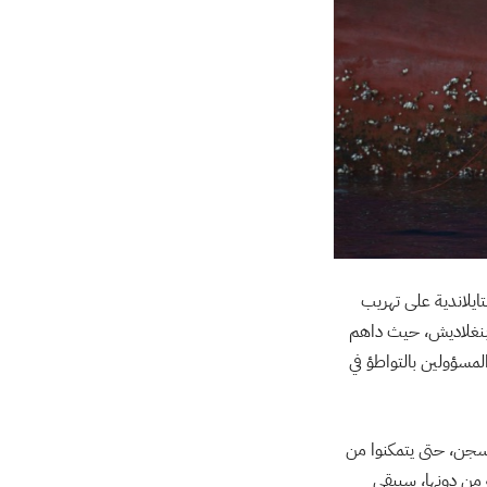
ايلاندية على تهريب
 أنها تحتوي على جثث 33 مهاجرًا من بورما وبنغلاديش، حيث داهم
مسؤولين بالتواطؤ في
سجن، حتى يتمكنوا من
ه من دونها، سيبقى