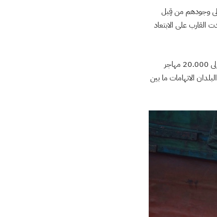
لى وجودهم من قِبل
 القارب على الابتعاد
محنة القارب تبرز كمثال ساطع عن أزمة الهجرة التي تعصف بالمنطقة، حيث تقدر الأعداد ما بين 6000 إلى 20.000 مهاجر
لبلدان الاتهامات ما بين