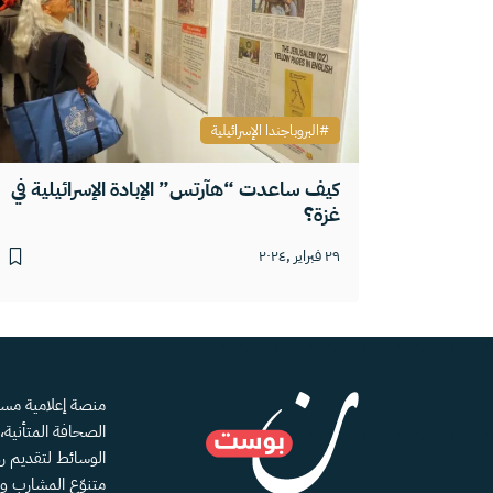
البروباجندا الإسرائيلية
كيف ساعدت “هآرتس” الإبادة الإسرائيلية في
غزة؟
٢٩ فبراير ,٢٠٢٤
الصحافة المتأنية
الوسائط لتقديم رؤ
متنوّع المشارب و