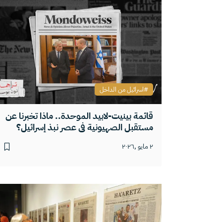
اسرائيل من الداخل
قائمة بينيت-لابيد الموحدة.. ماذا تخبرنا عن
مستقبل الصهيونية في عصر نبذ إسرائيل؟
٢ مايو ,٢٠٢٦