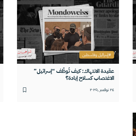
إسرائيل وفلسطين
عقيدة الانتهاك: كيف تُوظِّف “إسرائيل”
الاغتصاب كسلاح إبادة؟
٢٤ نوفمبر ,٢٠٢٥