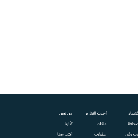
قتصاد
أحدث التقارير
من نحن
حافة
ملفات
كتّابنا
دب وفن
مطولات
اكتب معنا