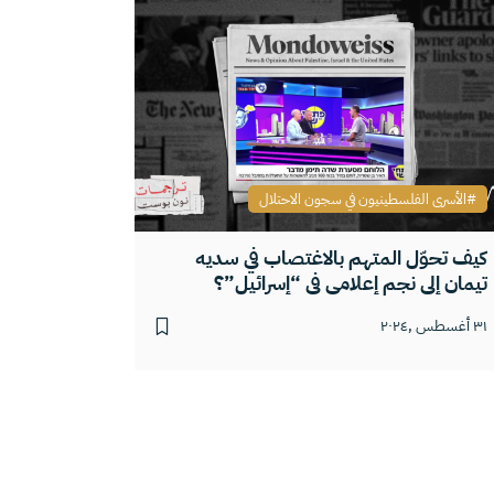
الأسرى الفلسطينيون في سجون الاحتلال
كيف تحوّل المتهم بالاغتصاب في سديه
تيمان إلى نجم إعلامي في “إسرائيل”؟
٣١ أغسطس ,٢٠٢٤