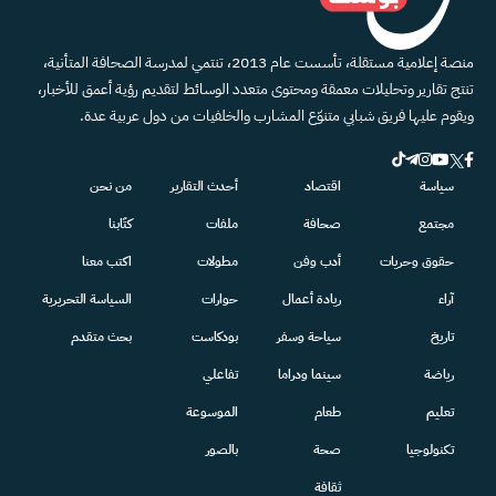
منصة إعلامية مستقلة، تأسست عام 2013، تنتمي لمدرسة الصحافة المتأنية،
تنتج تقارير وتحليلات معمقة ومحتوى متعدد الوسائط لتقديم رؤية أعمق للأخبار،
ويقوم عليها فريق شبابي متنوّع المشارب والخلفيات من دول عربية عدة.
سياسة
اقتصاد
أحدث التقارير
من نحن
مجتمع
صحافة
ملفات
كتّابنا
حقوق وحريات
أدب وفن
مطولات
اكتب معنا
آراء
ريادة أعمال
حوارات
السياسة التحريرية
تاريخ
سياحة وسفر
بودكاست
بحث متقدم
رياضة
سينما ودراما
تفاعلي
تعليم
طعام
الموسوعة
تكنولوجيا
صحة
بالصور
ثقافة