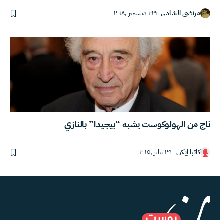
مرتضى الشاذلي
٢٣ ديسمبر ,٢٠١٨
ناج من الهولوكوست يشبه “بيجيدا” بالنازي
كاتيا إيكن
٢٩ يناير ,٢٠١٥