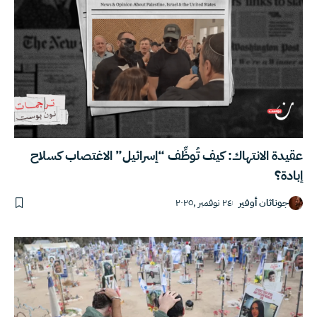
عقيدة الانتهاك: كيف تُوظِّف “إسرائيل” الاغتصاب كسلاح
إبادة؟
جوناثان أوفير
٢٤ نوفمبر ,٢٠٢٥