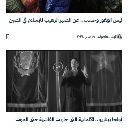
ليس الإيغور وحسب.. عن الصهر الرهيب للإسلام في الصين
كيلي هاموند
١٨ يناير ,٢٠٢١
أولجا بيناريو.. الألمانية التي حاربت الفاشية حتى الموت