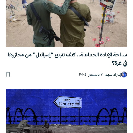
سياحة الإبادة الجماعية.. كيف تتربح “إسرائيل” من مجازرها
في غزة؟
إسراء سيد
٢ ديسمبر ,٢٠٢٤