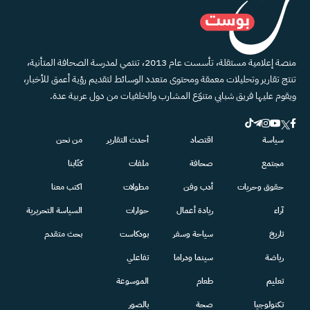
منصة إعلامية مستقلة، تأسست عام 2013، تنتمي لمدرسة الصحافة المتأنية،
تنتج تقارير وتحليلات معمقة ومحتوى متعدد الوسائط لتقديم رؤية أعمق للأخبار،
ويقوم عليها فريق شبابي متنوّع المشارب والخلفيات من دول عربية عدة.
سياسة
اقتصاد
أحدث التقارير
من نحن
مجتمع
صحافة
ملفات
كتّابنا
حقوق وحريات
أدب وفن
مطولات
اكتب معنا
آراء
ريادة أعمال
حوارات
السياسة التحريرية
تاريخ
سياحة وسفر
بودكاست
بحث متقدم
رياضة
سينما ودراما
تفاعلي
تعليم
طعام
الموسوعة
تكنولوجيا
صحة
بالصور