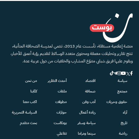
منصة إعلامية مستقلة، تأسست عام 2013، تنتمي لمدرسة الصحافة المتأنية،
تنتج تقارير وتحليلات معمقة ومحتوى متعدد الوسائط لتقديم رؤية أعمق للأخبار،
ويقوم عليها فريق شبابي متنوّع المشارب والخلفيات من دول عربية عدة.
سياسة
اقتصاد
أحدث التقارير
من نحن
مجتمع
صحافة
ملفات
كتّابنا
حقوق وحريات
أدب وفن
مطولات
اكتب معنا
آراء
ريادة أعمال
حوارات
السياسة التحريرية
تاريخ
سياحة وسفر
بودكاست
بحث متقدم
رياضة
سينما ودراما
تفاعلي