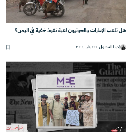
هل تلعب الإمارات والحوثيون لعبة نفوذ خفية في اليمن؟
زكريا المشولي
٢٢ يناير ,٢٠٢٦