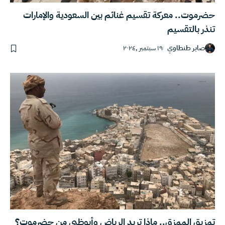
حضرموت.. معركة تقسيم غنائم بين السعودية والإمارات
تنذر بالتقسيم
صابر طنطاوي
١٩ سبتمبر ,٢٠٢٤
تمزيق الممزق.. ماذا تريد الرياض وأبوظبي من حضرموت؟