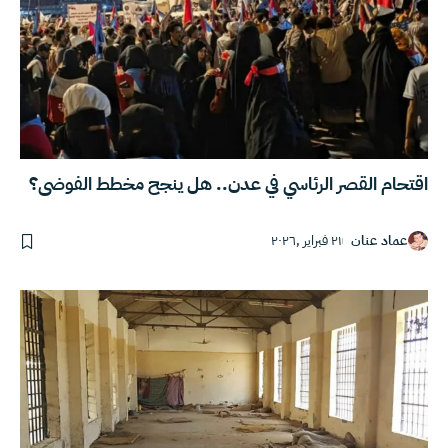
اقتحام القصر الرئاسي في عدن.. هل ينجح مخطط الفوضى؟
عماد عنان
٢١ فبراير ,٢٠٢٦