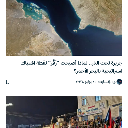
جزيرة تحت النار.. لماذا أصبحت “زُقَر” نقطة اشتباك
استراتيجية بالبحر الأحمر؟
نون إنسايت
٢١ يوليو ,٢٠٢٦