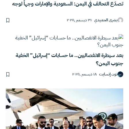
تصدّع التحالف في اليمن: السعودية والإمارات وجهاً لوجه
بشرى الحميدي
٣١ ديسمبر ,٢٠٢٥
بعد سيطرة الانفصاليين.. ما حسابات “إسرائيل” الخفية
جنوب اليمن؟
نون إنسايت
١٨ ديسمبر ,٢٠٢٥