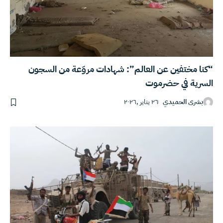
“كنا مختفين عن العالم”: شهادات مروّعة من السجون
السرية في حضرموت
بشرى الحميدي
٢٦ يناير ,٢٠٢٦