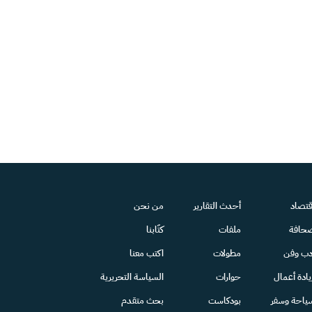
قتصاد
أحدث التقارير
من نحن
حافة
ملفات
كتّابنا
دب وفن
مطولات
اكتب معنا
يادة أعمال
حوارات
السياسة التحريرية
ياحة وسفر
بودكاست
بحث متقدم