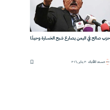
زب صالح في اليمن يصارع شبح الخسارة وحيدًا
مسند للأنباء
٢ يناير ,٢٠١٦