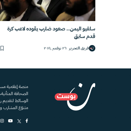
سلفيو اليمن.. صعود ضارب يقوده لاعب كرة
قدم سابق
فريق التحرير
٢٦ نوفمبر ,٢٠١٥
الصحافة المتأنية
الوسائط لتقديم رؤ
متنوّع المشارب و