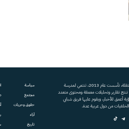
منصة إعلامية مستقلة، تأسست عام 2013، تنتمي لمدرسة
سياسة
ا
، تنتج تقارير وتحليلات معمقة ومحتوى متعدد
مجتمع
ص
ية أعمق للأخبار، ويقوم عليها فريق شبابي
حقوق وحريات
أ
الخلفيات من دول عربية عدة.
آراء
ر
تاريخ
س