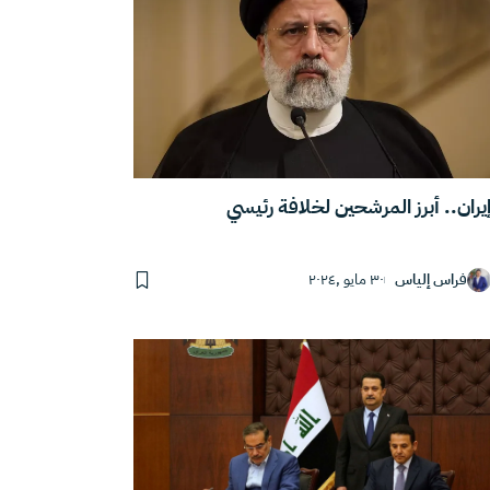
يران.. أبرز المرشحين لخلافة رئيسي
فراس إلياس
٣٠ مايو ,٢٠٢٤