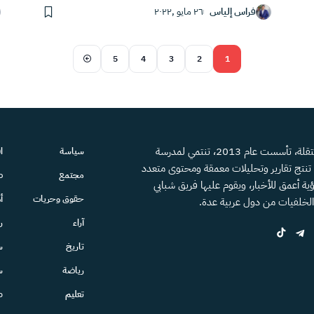
فراس إلياس
٢٦ مايو ,٢٠٢٢
5
4
3
2
1
منصة إعلامية مستقلة، تأسست عام 2013، تنتمي لمدرسة
سياسة
ا
، تنتج تقارير وتحليلات معمقة ومحتوى متعدد
مجتمع
ص
ية أعمق للأخبار، ويقوم عليها فريق شبابي
حقوق وحريات
أ
الخلفيات من دول عربية عدة.
آراء
ر
تاريخ
س
رياضة
س
تعليم
ط