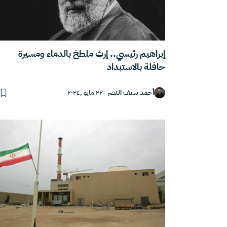
إبراهيم رئيسي.. إرث ملطخ بالدماء ومسيرة
حافلة بالاستبداد
أحمد سيف النصر
٢٢ مايو ,٢٠٢٤