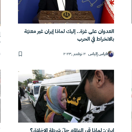
العدوان على غزة.. إليك لماذا إيران غير معنيّة
إ
بالانخراط في الحرب
ب
فراس إلياس
٢ نوفمبر ,٢٠٢٣
إيران: لماذا قرر النظام حلّ شرطة الاخلاق؟
أ