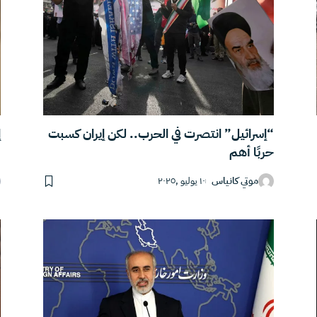
“إسرائيل” انتصرت في الحرب.. لكن إيران كسبت
إ
حربًا أهم
موتي كانياس
١٠ يوليو ,٢٠٢٥