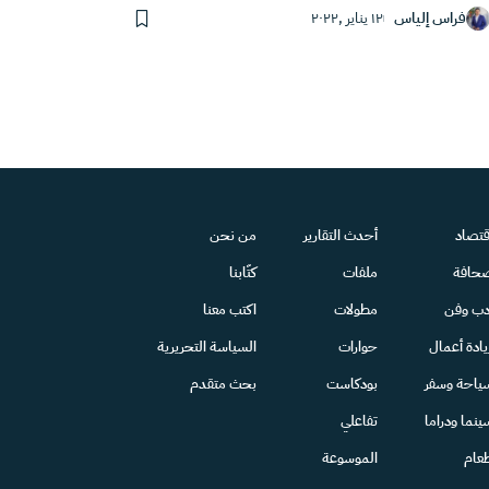
فراس إلياس
١٢ يناير ,٢٠٢٢
قتصاد
أحدث التقارير
من نحن
حافة
ملفات
كتّابنا
دب وفن
مطولات
اكتب معنا
يادة أعمال
حوارات
السياسة التحريرية
ياحة وسفر
بودكاست
بحث متقدم
ينما ودراما
تفاعلي
عام
الموسوعة