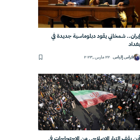
يران.. شمخاني يقود دبلوماسية جديدة في
غداد
فراس إلياس
٢٢ مارس ,٢٠٢٣
ين يقف التيار الإصلاحي من الاحتجاجات في