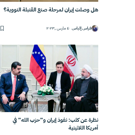
هل وصلت إيران لمرحلة صنع القنبلة النووية؟
فراس إلياس
٤ مارس ,٢٠٢٣
نظرة عن كثب: نفوذ إيران و”حزب الله” في
أمريكا اللاتينية