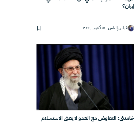
يران؟
فراس إلياس
١٧ أكتوبر ,٢٠٢٢
امنئي: التفاوض مع العدو لا يعني الاستسلام