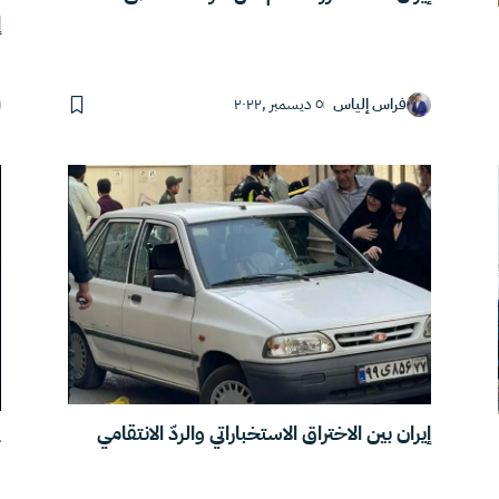
إ
فراس إلياس
٥ ديسمبر ,٢٠٢٢
إيران بين الاختراق الاستخباراتي والردّ الانتقامي
خ