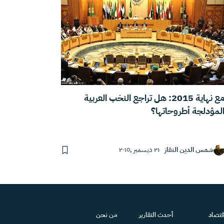
مع نهاية 2015: هل تراجع النخب العربية
لمؤدلجة أطروحاتها؟
شمس الدين النقاز
٢١ ديسمبر ,٢٠١٥
قتصاد
أحدث التقارير
من نحن