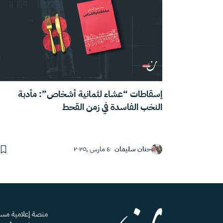
إسقاطات “عشاء لثمانية أشخاص”: مأدبة
النخب الفاسدة في زمن القحط
حنان سليمان
٤ مارس ,٢٠٢٥