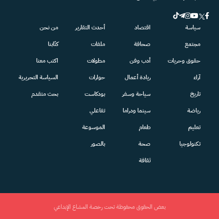
سياسة
اقتصاد
أحدث التقارير
من نحن
مجتمع
صحافة
ملفات
كتّابنا
حقوق وحريات
أدب وفن
مطولات
اكتب معنا
آراء
ريادة أعمال
حوارات
السياسة التحريرية
تاريخ
سياحة وسفر
بودكاست
بحث متقدم
رياضة
سينما ودراما
تفاعلي
تعليم
طعام
الموسوعة
تكنولوجيا
صحة
بالصور
ثقافة
بعض الحقوق محفوظة تحت رخصة المشاع الإبداعي