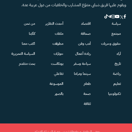
ويقوم عليها فريق شبابي متنوّع المشارب والخلفيات من دول عربية عدة.
سياسة
اقتصاد
أحدث التقارير
من نحن
مجتمع
صحافة
ملفات
كتّابنا
حقوق وحريات
أدب وفن
مطولات
اكتب معنا
آراء
ريادة أعمال
حوارات
السياسة التحريرية
تاريخ
سياحة وسفر
بودكاست
بحث متقدم
رياضة
سينما ودراما
تفاعلي
تعليم
طعام
الموسوعة
تكنولوجيا
صحة
بالصور
ثقافة
بعض الحقوق محفوظة تحت رخصة المشاع الإبداعي