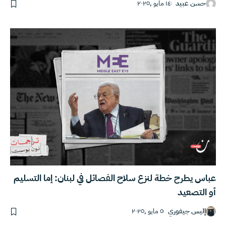
حسن عبيد
١٤ مايو ,٢٠٢٥
عباس يطرح خطة لنزع سلاح الفصائل في لبنان: إما التسليم
أو التصعيد
إليس جيفوري
٥ مايو ,٢٠٢٥