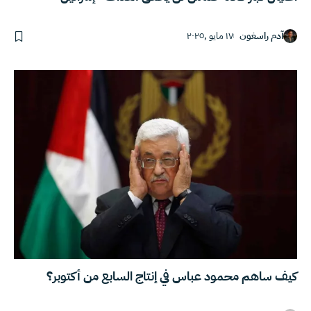
آدم راسغون
١٧ مايو ,٢٠٢٥
كيف ساهم محمود عباس في إنتاج السابع من أكتوبر؟