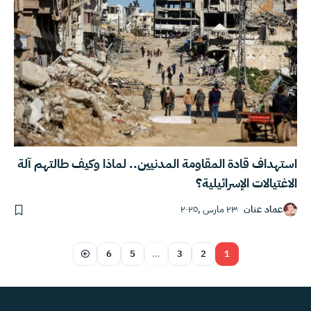
استهداف قادة المقاومة المدنيين.. لماذا وكيف طالتهم آلة
الاغتيالات الإسرائيلية؟
عماد عنان
٢٣ مارس ,٢٠٢٥
6
5
…
3
2
1