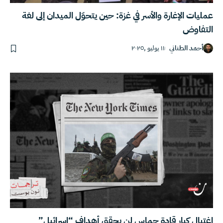
عمليات الإغارة والأسر في غزة: حين يتحوّل الميدان إلى لغة
التفاوض
أحمد الطناني
١١ يوليو ,٢٠٢٥
اغتيال كبار قادة حماس لن يحقق أهداف “إسرائيل”