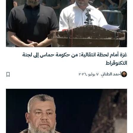
غزة أمام لحظة انتقالية: من حكومة حماس إلى لجنة
التكنوقراط
أحمد الطناني
٧ يوليو ,٢٠٢٦