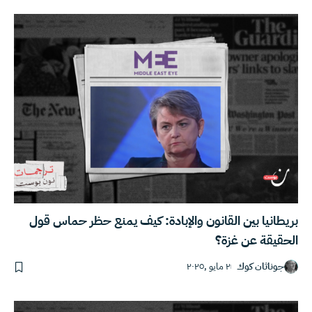
بريطانيا بين القانون والإبادة: كيف يمنع حظر حماس قول
الحقيقة عن غزة؟
جوناثان كوك
٢ مايو ,٢٠٢٥