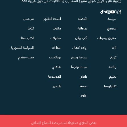
ويقوم عليها فريق شبابي متنوّع المشارب والخلفيات من دول عربية عدة.
سياسة
اقتصاد
أحدث التقارير
من نحن
مجتمع
صحافة
ملفات
كتّابنا
حقوق وحريات
أدب وفن
مطولات
اكتب معنا
آراء
ريادة أعمال
حوارات
السياسة التحريرية
تاريخ
سياحة وسفر
بودكاست
بحث متقدم
رياضة
سينما ودراما
تفاعلي
تعليم
طعام
الموسوعة
تكنولوجيا
صحة
بالصور
ثقافة
بعض الحقوق محفوظة تحت رخصة المشاع الإبداعي