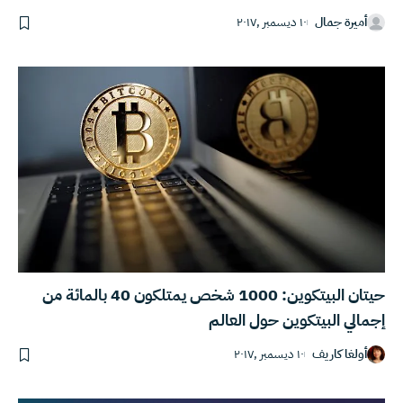
أميرة جمال
١٠ ديسمبر ,٢٠١٧
حيتان البيتكوين: 1000 شخص يمتلكون 40 بالمائة من
إجمالي البيتكوين حول العالم
أولغا كاريف
١٠ ديسمبر ,٢٠١٧