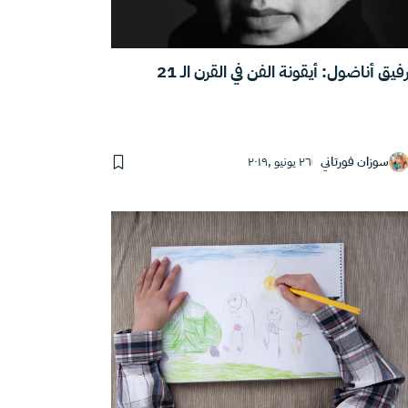
فيق أناضول: أيقونة الفن في القرن الـ 21
سوزان فورتاني
٢٦ يونيو ,٢٠١٩