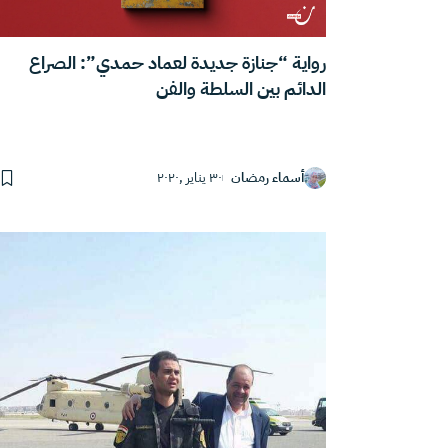
رواية “جنازة جديدة لعماد حمدي”: الصراع
الدائم بين السلطة والفن
أسماء رمضان
٣٠ يناير ,٢٠٢٠