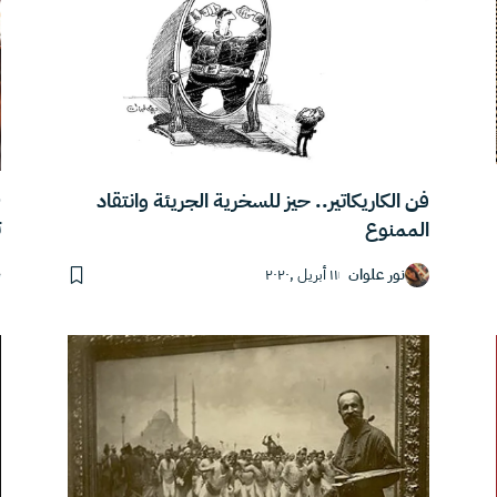
فن الكاريكاتير.. حيز للسخرية الجريئة وانتقاد
ت
الممنوع
نور علوان
١١ أبريل ,٢٠٢٠