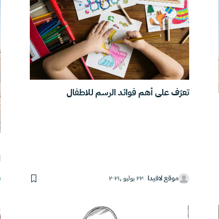
تعرّف على أهم فوائد الرسم للاطفال
ف
ا
موقع لافيدا
٢٢ يوليو ,٢٠٢١