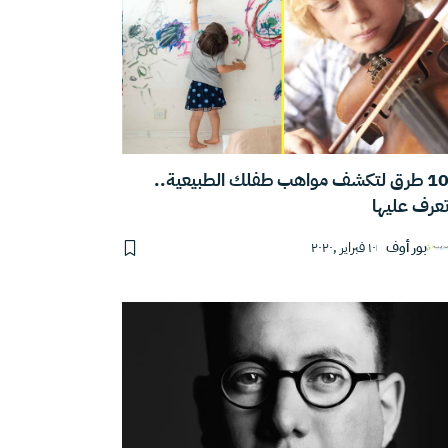
10 طرق لتكشف مواهب طفلك الطبيعية..
عرف عليها
بور أوف
١٠ فبراير ,٢٠٢٠