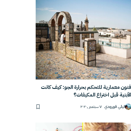
نون معمارية للتحكم بحرارة الجو: كيف كانت
لأبنية قبل اختراع المكيفات؟
ليلي فورودي
٧ سبتمبر ,٢٠٢٠