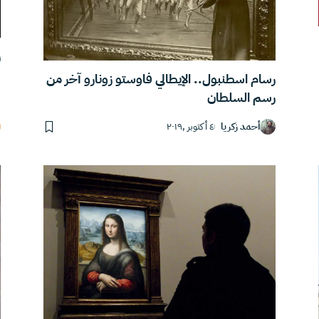
ر
رسام اسطنبول.. الإيطالي فاوستو زونارو آخر من
رسم السلطان
أحمد زكريا
٤ أكتوبر ,٢٠١٩