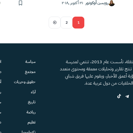
رويسن أوكونور
٢١ أكتوبر ,٢٠١٨
2
1
منصة إعلامية مستقلة، تأسست عام 2013، تنتمي لمدرسة
سياسة
ا
، تنتج تقارير وتحليلات معمقة ومحتوى متعدد
مجتمع
ص
ية أعمق للأخبار، ويقوم عليها فريق شبابي
حقوق وحريات
أ
الخلفيات من دول عربية عدة.
آراء
ر
تاريخ
س
رياضة
س
تعليم
ط
تكنولوجيا
ص