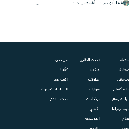
غيداء أبو خيران
١ أغسطس ,٢٠١٨
قتصاد
أحدث التقارير
من نحن
حافة
ملفات
كتّابنا
دب وفن
مطولات
اكتب معنا
يادة أعمال
حوارات
السياسة التحريرية
ياحة وسفر
بودكاست
بحث متقدم
ينما ودراما
تفاعلي
عام
الموسوعة
حة
بالصور