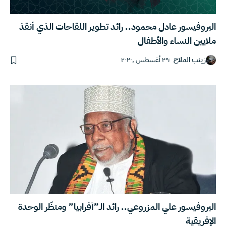
البروفيسور عادل محمود.. رائد تطوير اللقاحات الذي أنقذ
ملايين النساء والأطفال
زينب الملاح
٢٩ أغسطس ,٢٠٢٠
البروفيسور علي المزروعي.. رائد الـ”أفرابيا” ومنظّر الوحدة
الإفريقية