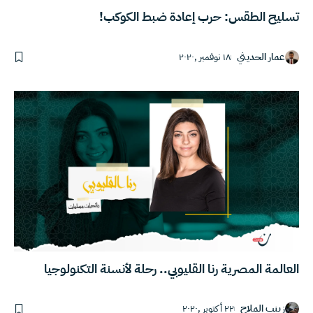
تسليح الطقس: حرب إعادة ضبط الكوكب!
عمار الحديثي
١٨ نوفمبر ,٢٠٢٠
العالمة المصرية رنا القليوبي.. رحلة لأنسنة التكنولوجيا
زينب الملاح
٢٢ أكتوبر ,٢٠٢٠