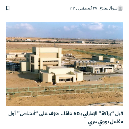
شوقي صلاح
٢٧ أغسطس ,٢٠٢٠
قبل “براكة” الإماراتي بـ60 عامًا.. تعرّف على “أنشاص” أول
مفاعل نووي عربي