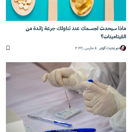
ماذا سيحدث لجسمك عند تناولك جرعة زائدة من
الفيتامينات؟
ميريديث كوبر
٤ مارس ,٢٠٢٢