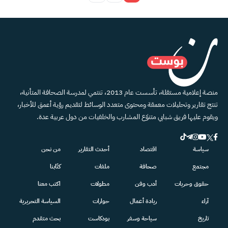
منصة إعلامية مستقلة، تأسست عام 2013، تنتمي لمدرسة الصحافة المتأنية،
تنتج تقارير وتحليلات معمقة ومحتوى متعدد الوسائط لتقديم رؤية أعمق للأخبار،
ويقوم عليها فريق شبابي متنوّع المشارب والخلفيات من دول عربية عدة.
سياسة
اقتصاد
أحدث التقارير
من نحن
مجتمع
صحافة
ملفات
كتّابنا
حقوق وحريات
أدب وفن
مطولات
اكتب معنا
آراء
ريادة أعمال
حوارات
السياسة التحريرية
تاريخ
سياحة وسفر
بودكاست
بحث متقدم