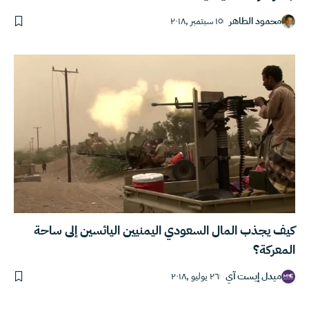
محمود الطاهر
١٥ سبتمبر ,٢٠١٨
كيف يجذب المال السعودي اليمنيين اليائسين إلى ساحة
المعركة؟
ميدل إيست آي
٢٦ يوليو ,٢٠١٨