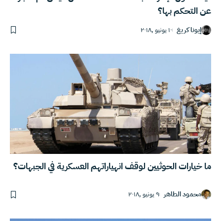
عن التحكم بها؟
إيونا كريغ
١٠ يونيو ,٢٠١٨
ما خيارات الحوثيين لوقف انهياراتهم العسكرية في الجبهات؟
محمود الطاهر
٩ يونيو ,٢٠١٨