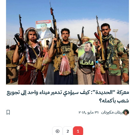
معركة “الحديدة”: كيف سيؤدي تدمير ميناء واحد إلى تجويع
شعب بأكمله؟
بيثان مكيرنان
٣١ مايو ,٢٠١٨
2
1