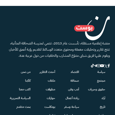
منصة إعلامية مستقلة، تأسست عام 2013، تنتمي لمدرسة الصحافة المتأنية،
تنتج تقارير وتحليلات معمقة ومحتوى متعدد الوسائط لتقديم رؤية أعمق للأخبار،
ويقوم عليها فريق شبابي متنوّع المشارب والخلفيات من دول عربية عدة.
سياسة
اقتصاد
أحدث التقارير
من نحن
مجتمع
صحافة
ملفات
كتّابنا
حقوق وحريات
أدب وفن
مطولات
اكتب معنا
آراء
ريادة أعمال
حوارات
السياسة التحريرية
تاريخ
سياحة وسفر
بودكاست
بحث متقدم