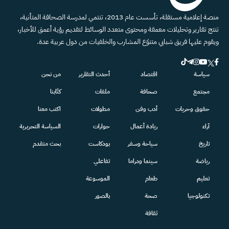
منصة إعلامية مستقلة، تأسست عام 2013، تنتمي لمدرسة الصحافة المتأنية،
تنتج تقارير وتحليلات معمقة ومحتوى متعدد الوسائط لتقديم رؤية أعمق للأخبار،
ويقوم عليها فريق شبابي متنوّع المشارب والخلفيات من دول عربية عدة.
سياسة
اقتصاد
أحدث التقارير
من نحن
مجتمع
صحافة
ملفات
كتّابنا
حقوق وحريات
أدب وفن
مطولات
اكتب معنا
آراء
ريادة أعمال
حوارات
السياسة التحريرية
تاريخ
سياحة وسفر
بودكاست
بحث متقدم
رياضة
سينما ودراما
تفاعلي
تعليم
طعام
الموسوعة
تكنولوجيا
صحة
بالصور
ثقافة