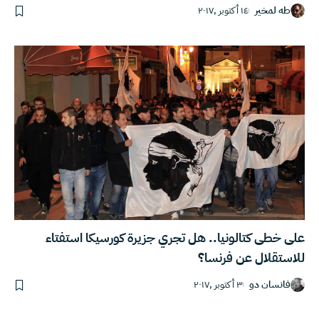
طه لمخير
١٤ أكتوبر ,٢٠١٧
على خطى كتالونيا.. هل تجري جزيرة كورسيكا استفتاء
للاستقلال عن فرنسا؟
فانسان دو
٣ أكتوبر ,٢٠١٧