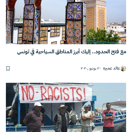
مع فتح الحدود.. إليك أبرز المناطق السياحية في تونس
عائد عميرة
٢٠ يونيو ,٢٠٢٠