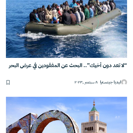
“لا تعد دون أخيك”.. البحث عن المفقودين في عرض البحر
ليديا جينسترا
٨ سبتمبر ,٢٠٢٣