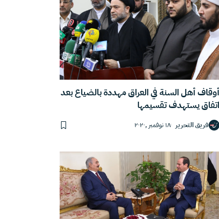
وقاف أهل السنة في العراق مهددة بالضياع بعد
تفاق يستهدف تقسيمها
فريق التحرير
١٨ نوفمبر ,٢٠٢٠