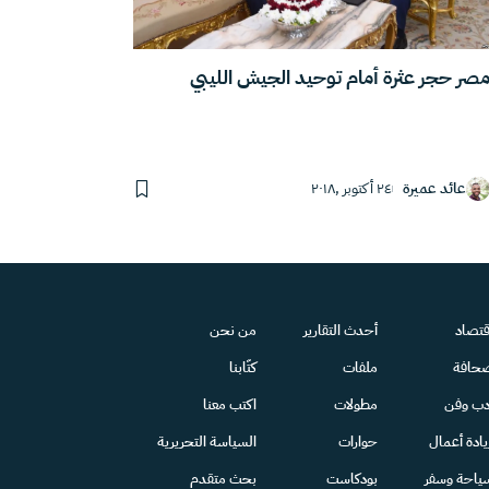
صر حجر عثرة أمام توحيد الجيش الليبي
عائد عميرة
٢٤ أكتوبر ,٢٠١٨
قتصاد
أحدث التقارير
من نحن
حافة
ملفات
كتّابنا
دب وفن
مطولات
اكتب معنا
يادة أعمال
حوارات
السياسة التحريرية
ياحة وسفر
بودكاست
بحث متقدم