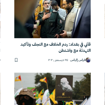
قآني في بغداد: ردم الخلاف مع النجف وتأكيد
أ
التهدئة مع واشنطن
ا
فراس إلياس
٢٤ ديسمبر ,٢٠٢٠