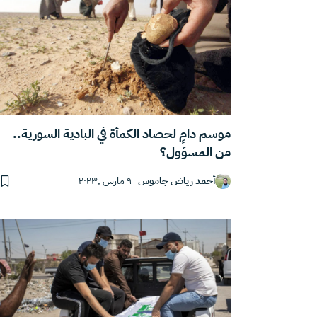
موسم دامٍ لحصاد الكمأة في البادية السورية..
من المسؤول؟
أحمد رياض جاموس
٩ مارس ,٢٠٢٣