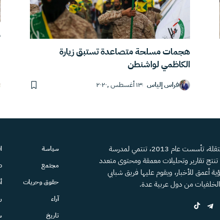
م
هجمات مسلحة متصاعدة تستبق زيارة
الكاظمي لواشنطن
فراس إلياس
١٣ أغسطس ,٢٠٢٠
منصة إعلامية مستقلة، تأسست عام 2013، تنتمي لمدرسة
سياسة
ا
، تنتج تقارير وتحليلات معمقة ومحتوى متعدد
مجتمع
ص
ية أعمق للأخبار، ويقوم عليها فريق شبابي
حقوق وحريات
أ
الخلفيات من دول عربية عدة.
آراء
ر
تاريخ
س