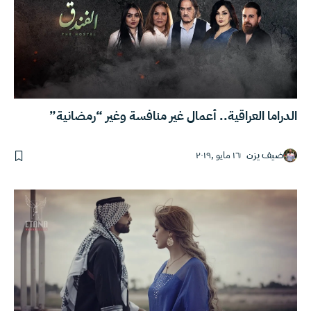
الدراما العراقية.. أعمال غير منافسة وغير “رمضانية”
ضيف يزن
١٦ مايو ,٢٠١٩