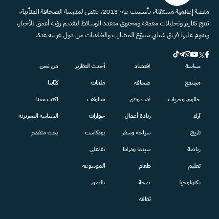
منصة إعلامية مستقلة، تأسست عام 2013، تنتمي لمدرسة الصحافة المتأنية،
تنتج تقارير وتحليلات معمقة ومحتوى متعدد الوسائط لتقديم رؤية أعمق للأخبار،
ويقوم عليها فريق شبابي متنوّع المشارب والخلفيات من دول عربية عدة.
سياسة
اقتصاد
أحدث التقارير
من نحن
مجتمع
صحافة
ملفات
كتّابنا
حقوق وحريات
أدب وفن
مطولات
اكتب معنا
آراء
ريادة أعمال
حوارات
السياسة التحريرية
تاريخ
سياحة وسفر
بودكاست
بحث متقدم
رياضة
سينما ودراما
تفاعلي
تعليم
طعام
الموسوعة
تكنولوجيا
صحة
بالصور
ثقافة